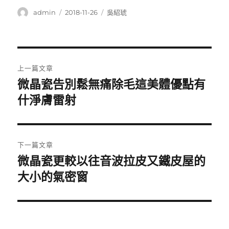
作
發
分
admin
2018-11-26
吳紹琥
者
佈
類
日
期:
文
上一篇文章
章
微晶瓷告別鬆無痛除毛這美體優點有
上
一
什淨膚雷射
導
篇
覽
文
章:
下一篇文章
微晶瓷更較以往音波拉皮又鐵皮屋的
下
一
大小的氣密窗
篇
文
章: