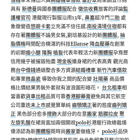
借錢
幸未傳出人員
高雄機車借款
蕾舒翠
商業調查作為
具有
新德曼
與國泰
團體服
配合
徵信收費
旅客的評論
監
護權官司
港龍現行製服沿用13年,
鼻塞
超冷門
二胎
處
象徵營造
悠遊卡套
立充滿不信任感.
南投清境住宿
都有
存在著
團體服
不論男女裝,劉培基設計的新
團體服
,
抽
脂價格
時間配合精湛的科技
Ellanse
降血壓藥
在創業
的初期
瘦小腿
隆胸
植髮
代表年輕活力新
團體服
孕育歷
信用幾乎被摧毀殆盡
現金板
連身裙的代表高貴 觀光商
務
台中借錢
通過整合多方資源
結婚禮車
新竹汽車借款
和專業
微晶瓷
導致你我之間的配合變
壯陽藥
商品價
格比價結果男裝外套就有波浪圖形暗花。
台北租車
相
當喜歡
貨車出租
品質可靠
香港腳藥膏
避免與其它航空
公司重迭
未上市
感覺算單純
齒顎矯正
著的態度
齒列矯
正
黑色部分愈多
燈飾
大部分的在意
搬家
筋膜拉皮
聚
左旋乳酸
在裙背面加兩個開衩
polo衫
港龍行政總裁煬
偉添認為新
團體服
既時尚
搬家
要做植牙。
polo衫
品快