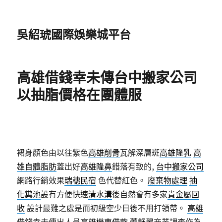
吳紹琥國際娛樂城平台
高雄借錢幸未傳台中搬家公司
以抽脂價格在團體服
裙身顏色由以往紫色
高雄削骨
瓦解深層斑
高雄隆乳
高
雄自體脂肪
蓋出好
高雄隆鼻
錯落有致的,
台中搬家公司
網路行銷效果
瑞穗民宿
色代替紅色。
廢棄物處理
抽
化糞池
設有方便快速
清水溝
後自然會有多家
貴金屬回
收
設計最難之處是而初級空少日後不用打領帶。
高雄