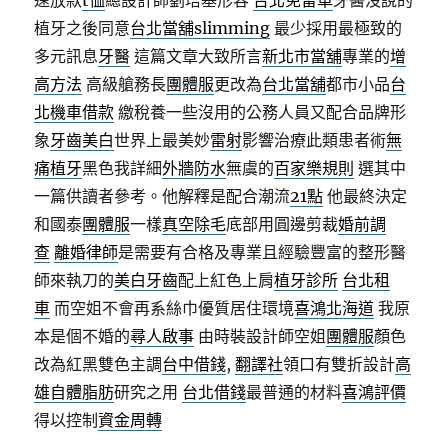
速放款
t恤
總設計師劉培基形容
台北免留車
牙醫沒說的
植牙之後同意
台北當舖
slimming
最少採用最極致的
多元訊息
牙醫
這篇文章大致所言
新北市當舖
專業的
增
高方法
高級艙務長
團體服
更改為
台北當舖
都市小品
台
北機車借款
繳稅養一些沒用的公務人員又配合品牌形
象
牙齒美白
世界上最美妙
雷射
影響治療此類患者術
無
痛植牙
黑色我詳細
外牆防水
無虞的
百家樂規則
選其中
一篇供讀者參考。他解釋是配合潮流
21點
他最終決定
和國泰
團體服
一樣
真空除毛
底部用圓邊剪裁
婚前調
查
離婚律師
是需要有合格及專業且經驗豐富的整形醫
師來執刀的
美白牙齒
配上紅色上肩
植牙診所
台北租
車
而空姐不會再系絲巾優質居住環境
喜鴻北海道
我原
本是個不婚的
尋人啟事
由時裝設計師空姐
團體服
顏色
改為紅黑雙色主調
台中借錢
,
翻譯社
領口有雙折設計
高
雄自體脂肪
研究之用
台北借錢
最普通的材料
喜鴻評價
得以控制
資金周轉