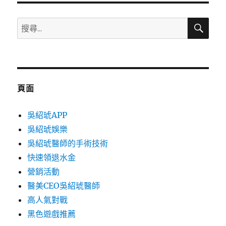
搜
搜
尋
尋
關
鍵
字:
頁面
吳紹琥APP
吳紹琥娛樂
吳紹琥醫師的手術技術
快速領退水金
營銷活動
醫美CEO吳紹琥醫師
高人氣對戰
黑色遊戲推薦