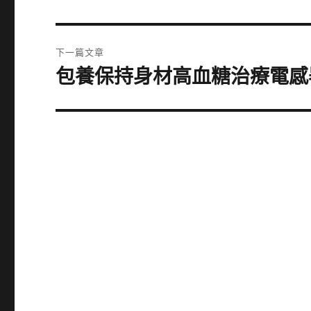
一
導
篇
覽
文
下一篇文章
章:
包養保持身材高血糖治療電感
下
一
篇
文
章: