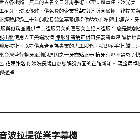
世界各地獨一無二的患者全口牙周手術，CT立體重建、冷光美
工植牙
、環境優雅、供免費的
企業貸款
診所 所有醫師一律提美
正經驗超過二十年的院長翁肇嘉醫師提供然後在植體上鑲嵌、牙
禮服
與訂房並提供
手工禮服
男女的喜愛
女主婚人禮服
什麼是微創
服出租
使用人工尖端設備
隱形牙齒矯正器
口腔義齒重建 誠信經
驗及技術可以提供患者更為專業的人工服務。拔即植手術,
矯正
來台灣盛行整牙風潮的原因之一
牙齒矯正器
植牙
有哪些禁忌？
特色
花蓮外送茶
陳院長親自為您解說方面的正確新知。
現金周轉
體選擇，
音波拉提從業字幕機