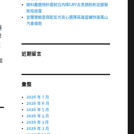
眼科嚴選飛秒雷射白內障LBV去黑頭粉刺泥膜幫
齒
助祛痘膏
宜蘭賞鯨是搭配反光背心選擇高雄當舖快速鳳山
汽車借款
植
營
牙
快
近期留言
提
彙整
2026 年 7 月
2026 年 6 月
2026 年 5 月
2026 年 4 月
2026 年 3 月
2026 年 2 月