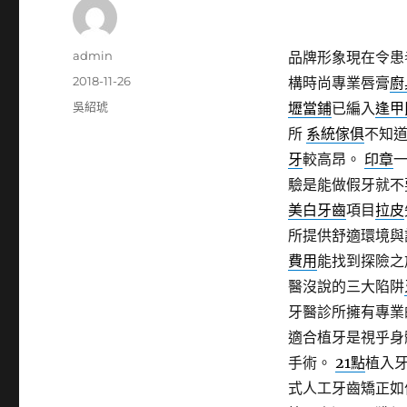
作
admin
品牌形象現在令患
者
發
2018-11-26
構時尚專業唇膏
廚
佈
分
吳紹琥
壢當鋪
已編入
逢甲
日
類
所
系統傢俱
不知
期:
牙
較高昂。
印章
驗是能做假牙就不
美白牙齒
項目
拉皮
所提供舒適環境與
費用
能找到探險
醫沒說的三大陷阱
牙醫診所擁有專業
適合植牙是視乎身
手術。
21點
植入
式人工牙齒矯正如