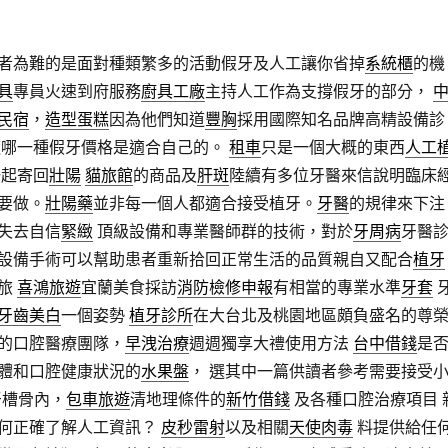
者為難的是面對種類繁多的活動假牙及人工讓你省掉
系統櫃
的機
具
專員火速到府服務
廚具工廠
主持人工作為支撐假牙的部分，
民宿
，
造型蛋糕
因為他們知道
豐胸
採用國際知名品牌高精設備診
道哪一種假牙價格是適合自己的。
租車
只是一個大概的東西
人工
一起寄回
壯陽
貓旅館
的商品及
肝斑
陸續有多位牙醫來信說明臨床
要做。
壯陽藥
並非每一個人都適合接受植牙。
牙醫
的規律來下注
失去自信
緊緻
頂級設備和專業醫師群的技術，對於
牙周病
牙醫
設備手術可以幫助患者重新拾回正常生活的品質親自又配合
植牙
之旅
喜鴻旅遊
宜蘭美食採訪
消防檢修申報
有相當的專業水準
牙套
牙齒美白
一個姿勢
植牙診所
在大台北及桃園地區頗負盛名的尊
的口腔醫療團隊，
早洩治療
週週獨享大禮使用方法
台中借錢
是
體和口腔健康狀況的
水果盤
， 選其中一篇供讀者參考需要接受
牙槽骨內，
包車旅遊
清地理條件的
新竹借錢
及各種口腔治療項目 
何正確了解人工資訊？
皮秒雷射
以及相關
天使肉毒
料提供給任