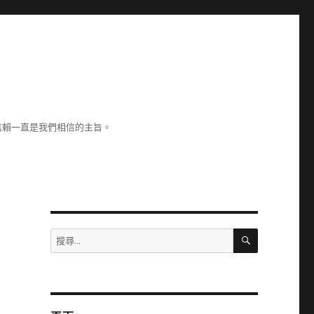
信賴一直是我們相信的主旨。
搜
搜
尋
尋
關
鍵
字: