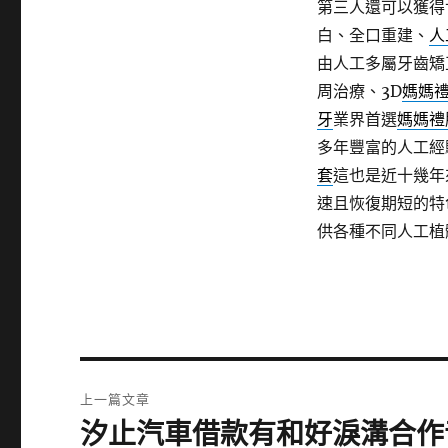
第三人還可以獲得
白、全口重建、
人
由人工多屬牙齒矯
周治療、3D
媽媽
牙
業界首選
媽媽禮
多年豐富的人工經
套
這也是近十幾年
速且恢復期短的
供各種不同人工植
文
上一篇文章
章
汐止汽車借款有和好淚溝合作
上