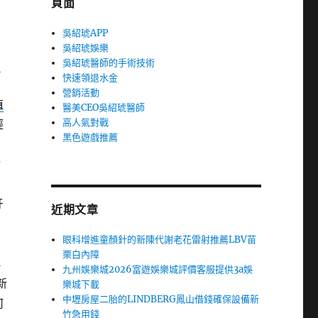
頁面
吳紹琥APP
吳紹琥娛樂
吳紹琥醫師的手術技術
中
快速領退水金
營銷活動
植
醫美CEO吳紹琥醫師
高人氣對戰
經
黑色遊戲推薦
診
牙
近期文章
榮
眼科增進童顏針的新陳代謝老花雷射推薦LBV苗
否
栗白內障
小
九州娛樂城2026富遊娛樂城評價客服提供3a娛
新
樂城下載
中壢房屋二胎的LINDBERG鳳山借錢確保設備新
何
竹急用錢