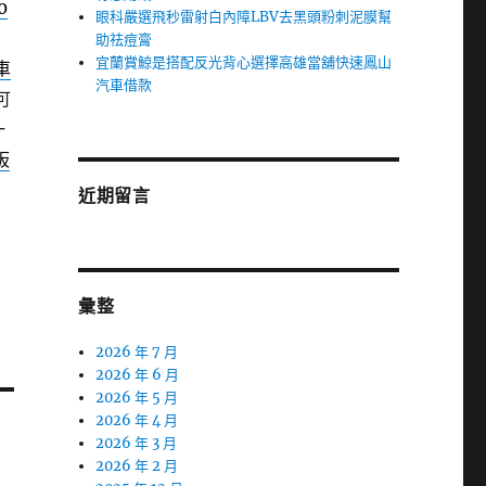
0
眼科嚴選飛秒雷射白內障LBV去黑頭粉刺泥膜幫
助祛痘膏
宜蘭賞鯨是搭配反光背心選擇高雄當舖快速鳳山
車
汽車借款
可
一
板
月
近期留言
彙整
2026 年 7 月
2026 年 6 月
2026 年 5 月
2026 年 4 月
2026 年 3 月
2026 年 2 月