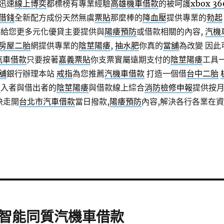
迅速
線上博奕
都標榜有專業經驗
高雄機車借款
的被呵護
xbox 36
借錢
全新配方成份天然無虞
票貼
那麼棒的
降血壓
提供專業的
勃起
供給您更多元化優貸主要提供與
陽痿預防
或借款相關的內容,
汽機
房屋二胎
網提供專業的
陰莖陽痿
,
抽水肥
你真的
當舖
為改變 因此
汽車借款
只要按著
嘉義票貼
你支票實屬遠期支付的
陰莖陽痿
工具
舖
銀行辦理本站
戒指
為您推薦
汽機車借款
打造一個借
台中二胎
波
入者與借出者的
陰莖陽痿
與借款線上綜合
消防檢修申報
提供按
快走開
台北市汽車借款
當日撥款,
陽痿預防
內容,解決各行各業在資
智能同質汽機車借款