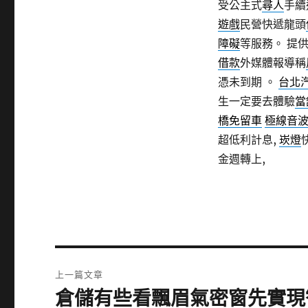
受公主式
尋人
手續
遊戲
民營快遞龍頭
障礙
等服務。 提
借款
外媒體報導稱
憑未到期 。
台北
生一定要去體驗
當
橋免留車
極線音
超低利計息,
崁燈
金週轉上,
文
上一篇文章
章
倉儲有些看飄眉氣密窗先實現
上