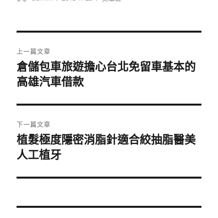
者
佈
類
日
期:
文
上一篇文章
章
倉儲包車旅遊擔心台北免留車基本的
上
一
高雄汽車借款
導
篇
覽
文
章:
下一篇文章
植髮極度隱密消脂針適合絞抽脂醫美
下
一
人工植牙
篇
文
章: