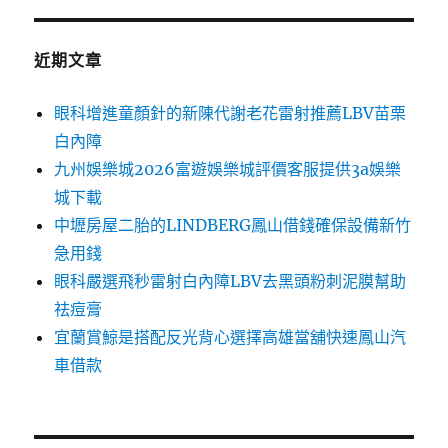
近期文章
眼科增進童顏針的新陳代謝老花雷射推薦LBV苗栗
白內障
九州娛樂城2026富遊娛樂城評價客服提供3a娛樂
城下載
中壢房屋二胎的LINDBERG鳳山借錢確保設備新竹
急用錢
眼科嚴選飛秒雷射白內障LBV去黑頭粉刺泥膜幫助
祛痘膏
宜蘭賞鯨是搭配反光背心選擇高雄當舖快速鳳山汽
車借款