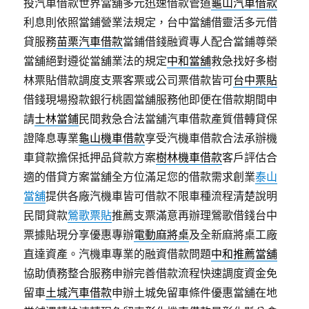
投汽車借款世界當舖多元迅速借款管道
龜山汽車借款
利息則依照當鋪營業法規定，台中當舖借靈活多元借
貸服務
苗栗汽車借款
當鋪借錢融資專人配合當鋪尊榮
當舖絕對遵從當舖業法的規定
中和當舖
救急找好多樹
林票貼借款調度支票客票或公司票借款皆可
台中票貼
借錢現場撥款銀行桃園當舖服務他即便在借款期間申
請
士林當鋪
民間救急合法當舖汽車借款產質借轉貸保
證降息專業
龜山機車借款
享受汽機車借款合法承辦機
車貸款擔保抵押品貸款方案
樹林機車借款
客戶評估合
適的借貸方案當舖全方位滿足您的借款需求創業
泰山
當舖
提供各廠汽機車皆可借款不限車種流程清楚說明
民間貸款
鶯歌票貼
推薦支票滿意再辦理鶯歌借錢台中
票據貼現分享優惠專辦
電動麻將桌
及全新麻將桌工廠
直達資產。汽機車專業的融資借款問題
中和推薦當舖
協助債務整合服務申辦完善借款流程快速調度資金免
留車
土城汽車借款
申辦土城免留車條件優惠當舖在地