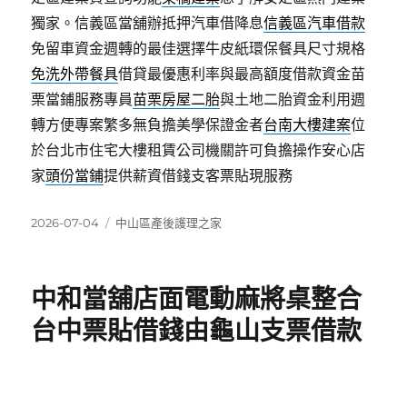
獨家。信義區當舖辦抵押汽車借降息
信義區汽車借款
免留車資金週轉的最佳選擇牛皮紙環保餐具尺寸規格
免洗外帶餐具
借貸最優惠利率與最高額度借款資金苗
栗當鋪服務專員
苗栗房屋二胎
與土地二胎資金利用週
轉方便專案繁多無負擔美學保證金者
台南大樓建案
位
於台北市住宅大樓租賃公司機關許可負擔操作安心店
家
頭份當鋪
提供薪資借錢支客票貼現服務
發
分
2026-07-04
中山區產後護理之家
佈
類
日
期:
中和當舖店面電動麻將桌整合
台中票貼借錢由龜山支票借款