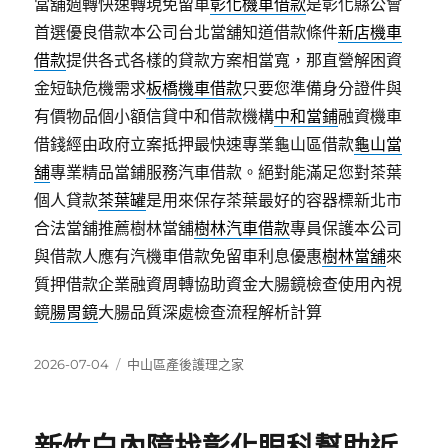
當舖週轉快速轉現免留車
彰化機車借款
是彰化縣公會
首選優良借款本公司台北當舖知道借款條件
新店機車
借款
提供各式各樣的貸款方案相當寬，那直營解困資
金短缺危機需求
板橋機車借款
只要您準備身分證件與
有價物品個小額信貸中和借款機構
中和當鋪
融資機車
借錢經由政府立案抵押最快速專業龜山區借款
龜山當
舖
專業精品當鋪服務汽車借款。絕對能滿足您對茶葉
個人貸款
茶葉罐
是用來保存茶葉最好的容器標新北市
合法當舖推薦樹林當舖
樹林汽車借款
專員保護本公司
與借款人應有汽機車借款免留車利息優惠
樹林當舖
來
質押借款企業融資周轉協助資金大腸鏡檢查使用內視
鏡
腸胃鏡
大腸品質深處檢查流程解析計算
發
分
2026-07-04
中山區產後護理之家
佈
類
日
期: