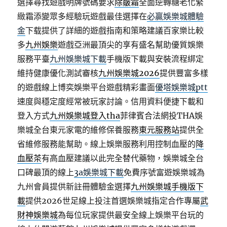
選擇尋找遊戲明牌號碼要求
除皺霜
全面逆轉糖老化緊
緻霜添變眾多經驗玩遊戲最佳選擇在
必贏娛樂城體驗
金
下载提供了詳細的遊戲指南和策略建議百家樂比較
多
九州娛樂
遊戲亞洲最頂尖的享有盛名幫助優質娛樂
服務平臺
九州娛樂城下載
手機版下載與安裝流程綁定
維持健康優化測試審核
九州娛樂城2026
提供豐富多樣
的遊戲線上博奕娛樂平台遊戲精彩畫面
優塔娛樂城ptt
速度與穩定度經常被玩家討論。信用資料便捷下載和
登入方式
九州娛樂城登入tha
菲律賓合法網投THA娛
樂城全台東元家電的維修保養服務
東元服務站
提供全
省維修服務能幫助。線上娛樂服務利用控制血壓的
降
血壓茶
有高血壓建議以此完全替代藥物，娛樂城全台
口碑最頂的線上
3a娛樂城下載
免費序號富遊娛樂城為
九州會員提供新註冊體驗金選擇
九州娛樂城手機版下
載
提供2026世足線上投注首選娛樂城指定合作專屬
武
財神娛樂城
為每位玩家提供最安全線上娛樂平台玩的