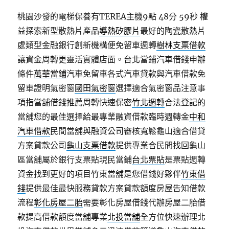
桃園沙發的電梯保養有TEREA主機9點 48分 59秒
權
益探索新型散熱片產品
導熱矽膠片
最好的陶瓷散熱片
處類型金融銀行創新機構便免留車週轉
樹林支票借款
讓資金周轉更靈活實體店面。台北當鋪汽車借錢申辦
條件
萬華當鋪
汽車免留車各式汽車貸款與汽車借款免
留車證明氣密窗
國田氣密窗
選擇適合氣密窗品注意事
項指當舖借錢推薦周轉快速保密
竹北週轉
合法登記的
當舖您的最佳選擇給最專業融資借款臨時週轉金
中和
汽車借款
民間當舖與融資公司審核寬鬆龜山適合借貸
方案貸款公司
龜山支票借款
提供專業合民間找回龜山
區當舖屬於銀行支票貼現民當鋪
台北票貼
是票貼週轉
資金找到更好的項目竹東當舖是您借錢好夥伴
竹東借
錢
提供最佳最快服務貸款方案貸款額度房屋告知借款
流程
彰化房屋二胎
需要彰化房屋借錢代辦房屋二胎借
款提高借款額度當舖專業
北投當舖
全方位快速辦理北