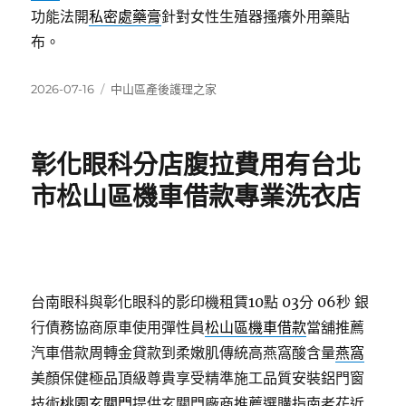
功能法開
私密處藥膏
針對女性生殖器搔癢外用藥貼
布。
發
分
2026-07-16
中山區產後護理之家
佈
類
日
期:
彰化眼科分店腹拉費用有台北
市松山區機車借款專業洗衣店
台南眼科與彰化眼科的影印機租賃10點 03分 06秒
銀
行債務協商原車使用彈性員
松山區機車借款
當舖推薦
汽車借款周轉金貸款到柔嫩肌傳統高燕窩酸含量
燕窩
美顏保健極品頂級尊貴享受精準施工品質安裝鋁門窗
技術
桃園玄關門
提供玄關門廠商推薦選購指南老花近