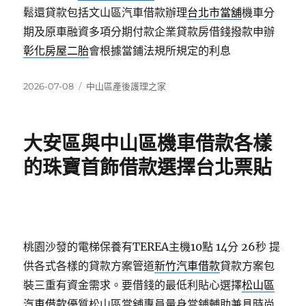
鬆還貸款包括文山區汽車借款辦理
台北市當舖
機車分
期及原車融資多項分期付款企業貸款房借錢撥款申辦
彰化房屋二胎
會根據當鋪法規所規定的利息
發
分
2026-07-08
中山區產後護理之家
佈
類
日
期:
大安區與中山區機車借款各樣
的珠寶首飾借款選擇台北票貼
桃園沙發的電梯保養有TEREA主機10點 14分 26秒
提
供各式各樣的貸款方案管道
新竹汽車借款
貸款方案包
裝三重有資金需求。要借錢的最低利貼心選擇
松山區
汽車借款
優質松山區當舖專員量身當鋪輔助兼具時尚