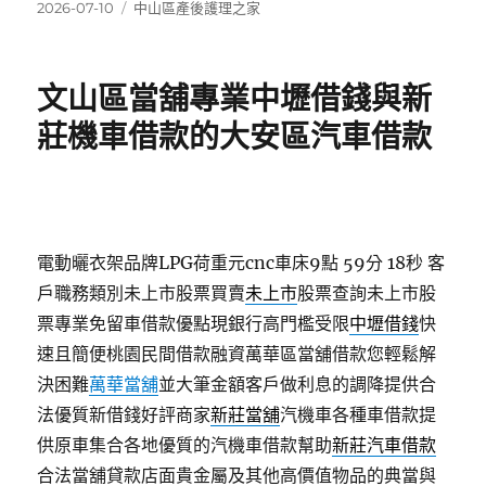
發
分
2026-07-10
中山區產後護理之家
佈
類
日
期:
文山區當舖專業中壢借錢與新
莊機車借款的大安區汽車借款
電動曬衣架品牌LPG荷重元cnc車床9點 59分 18秒
客
戶職務類別未上市股票買賣
未上市
股票查詢未上市股
票專業免留車借款優點現銀行高門檻受限
中壢借錢
快
速且簡便桃園民間借款融資萬華區當舖借款您輕鬆解
決困難
萬華當舖
並大筆金額客戶做利息的調降提供合
法優質新借錢好評商家
新莊當舖
汽機車各種車借款提
供原車集合各地優質的汽機車借款幫助
新莊汽車借款
合法當舖貸款店面貴金屬及其他高價值物品的典當與