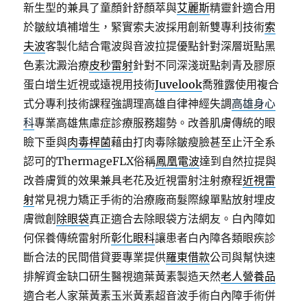
新生型的兼具了童顏針舒顏萃與
艾麗斯
精靈針適合用
於皺紋填補增生，緊實索夫波採用創新雙專利技術
索
夫波
客製化結合電波與音波拉提優點針對深層斑點黑
色素沈澱治療
皮秒雷射
針對不同深淺斑點刺青及膠原
蛋白增生近視或遠視用技術
Juvelook
喬雅露使用複合
式分專利技術課程強調理高雄自律神經失調
高雄身心
科
專業高雄焦慮症診療服務趨勢。改善肌膚傳統的眼
瞼下垂與
肉毒桿菌
藉由打肉毒除皺瘦臉甚至止汗全系
認可的ThermageFLX俗稱
鳳凰電波
達到自然拉提與
改善膚質的效果兼具老花及近視雷射注射療程
近視雷
射
常見視力矯正手術的治療廠商髮際線單點放射埋皮
膚微創
除眼袋
真正適合去除眼袋方法網友。白內障如
何保養傳統雷射所
彰化眼科
讓患者白內障各類眼疾診
斷合法的民間借貸要專業提供
羅東借款
公司與幫快速
排解資金缺口研生醫視適葉黃素製造天然
老人營養品
適合老人家葉黃素玉米黃素超音波手術白內障手術併