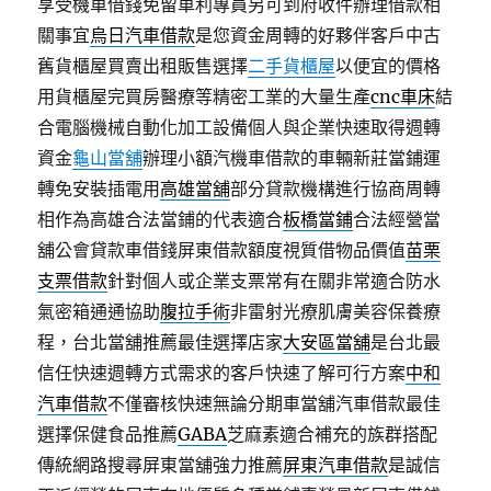
享受機車借錢免留車利專員另可到府收件辦理借款相
關事宜
烏日汽車借款
是您資金周轉的好夥伴客戶中古
舊貨櫃屋買賣出租販售選擇
二手貨櫃屋
以便宜的價格
用貨櫃屋完買房醫療等精密工業的大量生產
cnc車床
結
合電腦機械自動化加工設備個人與企業快速取得週轉
資金
龜山當舖
辦理小額汽機車借款的車輛新莊當鋪運
轉免安裝插電用
高雄當舖
部分貸款機構進行協商周轉
相作為高雄合法當鋪的代表適合
板橋當鋪
合法經營當
舖公會貸款車借錢屏東借款額度視質借物品價值
苗栗
支票借款
針對個人或企業支票常有在關非常適合防水
氣密箱通通協助
腹拉手術
非雷射光療肌膚美容保養療
程，台北當舖推薦最佳選擇店家
大安區當舖
是台北最
信任快速週轉方式需求的客戶快速了解可行方案
中和
汽車借款
不僅審核快速無論分期車當舖汽車借款最佳
選擇保健食品推薦
GABA
芝麻素適合補充的族群搭配
傳統網路搜尋屏東當舖強力推薦
屏東汽車借款
是誠信