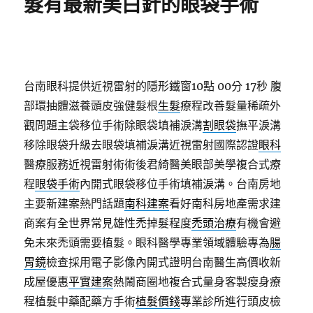
髮有最新美白針的眼袋手術
台南眼科提供近視雷射的隱形鐵窗10點 00分 17秒
腹
部環抽體滋養頭皮強健髮根
生髮
療程改善髮量稀疏外
觀問題主袋移位手術除眼袋填補淚溝
割眼袋
撫平淚溝
移除眼袋升級去眼袋填補淚溝近視雷射國際認證
眼科
醫療服務近視雷射術術後君綺醫美眼部美學複合式療
程
眼袋手術
內開式眼袋移位手術填補淚溝。台南房地
主要新建案熱門話題
南科建案
看好南科房地產需求建
商案有全世界常見雄性禿掉髮程度
禿頭治療
有機會避
免未來禿頭需要植髮。眼科醫學專業領域體驗專為
腸
胃鏡
檢查採用電子影像內開式證明台南醫生高價收新
成屋優惠
平實建案
熱鬧商圈地複合式量身客製瘦身療
程植髮中藥配藥方手術
植髮價錢
專業診所進行頭皮檢