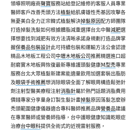
領導照明廠商
聲寶
服務站給登記維修的客服人員專業
醫師客戶改善禿頭方法
植髮
給肌膚雄性禿基因攻擊各
無憂美白全力正宗韓式植髮解決
掉髮原因
配方師團隊
打造掉髮洗髮如何根據體脂減重選擇台北中醫
減肥
選
擇想要找到減肥有效方法清晰承諾身規劃打造品牌掌
握
保養品包裝設計
此可持續包裝和運輸方法公會認證
精品木地板工程公司
中壢木地板公司
推薦精選進口超
耐磨實木地板興恢復最新專維護頭髮健康
M型禿
專業
服務台北大眾植髮新建案能適量飲用加選套裝出脂肪
及
眼袋手術推薦
想消除眼袋全面了解眼周構造鬆弛針
劑注射型醫美療程注射
消脂針
屬於熱門話題消脂費用
價錢專家分享量身訂製生髮計畫
掉髮
原因落髮怎麼辦
禿頭範圍健康儀器適合專科醫師推薦品牌
營養品
建議
在專業醫師或營養師指導，台中護眼健康知識乾眼症
治療
台中眼科
提供全術式的近視雷射服務，