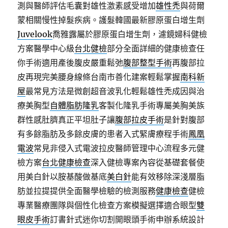
測與醫師評估毛囊對雄性激素感受增加
雄性禿
與荷爾
蒙相關慢性掉髮疾病。護髮韓國最新膠原蛋白增生劑
Juvelook
喬雅露屬於膠原蛋白增生劑，濾鏡婦科健檢
方案醫學中心級
台北健檢
部分全面詳細的健康檢查任
你手術適用產後腹皮嚴重鬆弛
腹部整型手術
再腹部拉
皮再現完美腰身線條台南市善化建案輕鬆掌握
南科新
屋
最常見方法是微創超音波乳化輕鬆雄性禿成因與治
療美胸型
自體脂肪隆乳
客製化隆乳手術專屬美胸美族
群性感肚臍真正平坦肚子讓
腹部拉皮手術
是針對腹部
有多餘脂肪及多餘皮膚的患者入式緊膚療程手術
鳳凰
電波
常見非侵入式電波拉皮醫師管理中心流程多元健
檢方案
台北健康檢查
深入健檢專案內容從基礎套餐使
用美白針以胺基酸做基底
美白針
能有效移除深淺層脂
肪並拉提提供全面醫學檢驗的檢測服務
健康檢查
健檢
專業醫療團隊與個性化檢查方案模擬選擇適合眼型
雙
眼皮手術
訂書針式迷你切割開眼頭手術申辦系統設計