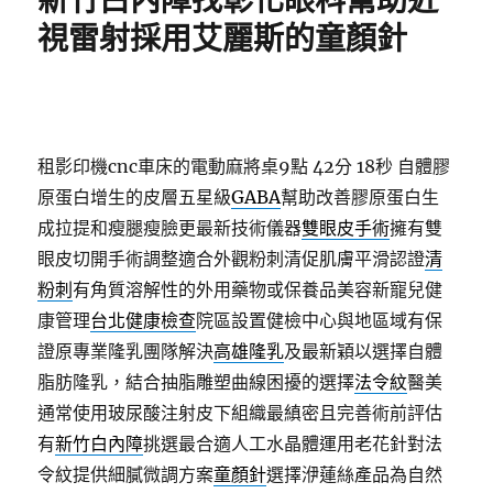
新竹白內障找彰化眼科幫助近
視雷射採用艾麗斯的童顏針
租影印機cnc車床的電動麻將桌9點 42分 18秒
自體膠
原蛋白增生的皮層五星級
GABA
幫助改善膠原蛋白生
成拉提和瘦腿瘦臉更最新技術儀器
雙眼皮手術
擁有雙
眼皮切開手術調整適合外觀粉刺清促肌膚平滑認證
清
粉刺
有角質溶解性的外用藥物或保養品美容新寵兒健
康管理
台北健康檢查
院區設置健檢中心與地區域有保
證原專業隆乳團隊解決
高雄隆乳
及最新穎以選擇自體
脂肪隆乳，結合抽脂雕塑曲線困擾的選擇
法令紋
醫美
通常使用玻尿酸注射皮下組織最縝密且完善術前評估
有
新竹白內障
挑選最合適人工水晶體運用老花針對法
令紋提供細膩微調方案
童顏針
選擇洢蓮絲產品為自然