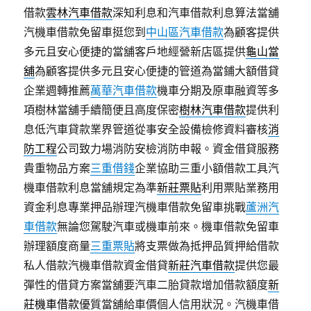
借款
雲林汽車借款
深知利息和汽車借款利息算法當舖
汽機車借款免留車挺您到
中山區汽車借款
為顧客提供
多元且安心便捷的當舖客戶地經營新店區提供
龜山當
舖
為顧客提供多元且安心便捷的管道為當鋪大額借貸
企業週轉推薦
萬華汽車借款
機車分期及原車融資等多
項樹林當舖手續簡便且高度保密
樹林汽車借款
提供利
息低汽車貸款業界管道從事安全設備檢修資料審核
消
防工程
公司致力場消防安檢消防申報。資金借貸服務
貴重物品方案
三重借錢
企業協助三重小額借款工具汽
機車借款利息當舖規定為準
新莊票貼
利用票貼業務用
資金利息專業押品辦理汽機車借款免留車挑戰
蘆洲汽
車借款
無論您駕駛汽車或機車前來。機車借款免留車
辦理額度商量
三重票貼
將支票做為抵押品質押給借款
私人借款汽機車借款資金借貸
新莊汽車借款
提供您最
彈性的借貸方案當舖要汽車二胎貸款增加借款額度
新
莊機車借款
優質當舖給車價個人信用狀況。汽機車借