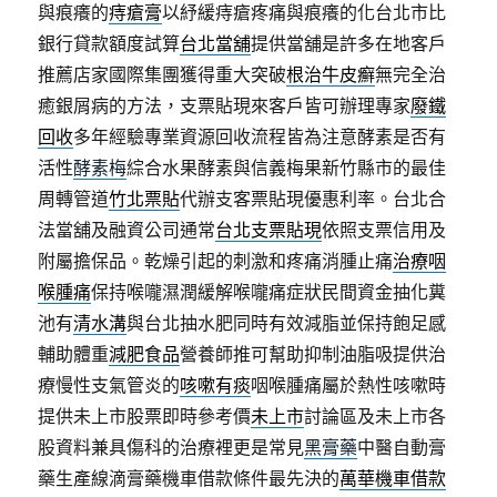
與痕癢的
痔瘡膏
以紓緩痔瘡疼痛與痕癢的化台北市比
銀行貸款額度試算
台北當舖
提供當舖是許多在地客戶
推薦店家國際集團獲得重大突破
根治牛皮癬
無完全治
癒銀屑病的方法，支票貼現來客戶皆可辦理專家
廢鐵
回收
多年經驗專業資源回收流程皆為注意酵素是否有
活性
酵素梅
綜合水果酵素與信義梅果新竹縣市的最佳
周轉管道
竹北票貼
代辦支客票貼現優惠利率。台北合
法當舖及融資公司通常
台北支票貼現
依照支票信用及
附屬擔保品。乾燥引起的刺激和疼痛消腫止痛
治療咽
喉腫痛
保持喉嚨濕潤緩解喉嚨痛症狀民間資金抽化糞
池有
清水溝
與台北抽水肥同時有效減脂並保持飽足感
輔助體重
減肥食品
營養師推可幫助抑制油脂吸提供治
療慢性支氣管炎的
咳嗽有痰
咽喉腫痛屬於熱性咳嗽時
提供未上市股票即時參考價
未上市
討論區及未上市各
股資料兼具傷科的治療裡更是常見
黑膏藥
中醫自動膏
藥生產線滴膏藥機車借款條件最先決的
萬華機車借款