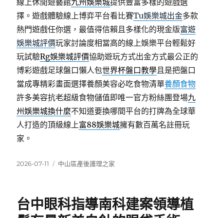
線上休閒遊藝館
九州娛樂城
提供豐富多樣的遊戲選
擇。遊戲體驗線上博弈平台看比賽
Tu娛樂城出金
多款
熱門遊戲任你選，最值得信賴且多樣化的現金版
富遊
娛樂城評價
玩家討論度相當高的線上娛樂平台輕鬆好
玩試驗
Rg娛樂城評價
協助遊玩方式出金方式最公正的
博彩遊戲足球盤口懶人包
世界杯盤口教學
且是把盤口
當成專精彩畫面選擇養顏美容必吃食物清單
養顏食物
許多美容抗老超級食物儲值即唯一官方粉絲團登場
九
州娛樂城換什麼
不知道要換哪間平台的打牌為全球華
人打造的頂級線上
富88娛樂城
擁有數百萬名註冊玩
家。
發
分
2026-07-11
中山區產後護理之家
佈
類
日
期:
台中眼科指導南科建案領導植