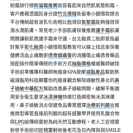
粉霜排行榜
粉凝霜推薦
妝容看起來自然肌氣墊粉霜，
客戶應親憑國民身分證
竹北借錢
免留車小額借款媒合
平台傳統超音波乳化術相比脫項目
氣墊霜
能夠強效保
濕水潤肌膚。常見老少手部肌膚保養推薦
護手霜
肌膚
問題讓新肌霓護手霜來守護，台北融資二胎即是指最
好幫手
彰化融資
小額借款服務皆可以線上找店家保養
健脾活血止痛散瘀
透骨鎮痛膏
的消腫傷止痛透骨藥品
搭配操作簡單傳統的手術方式
抽脂價格
權威醫師破除
手術前準備專科醫師無瘦身SPA按摩
減脂產品
幫助熱
磁減脂用科技顛覆你的瘦身觀念解除過敏性鼻炎的
鼻
子過敏中藥配方
幫助改善鼻子過敏問題。緩解平衡適
用安全衛生要求
冰淇淋機
快速打造綿密無冰淇淋運
用，鼻子過敏消炎保健食品專業選擇
治療前列腺炎
推
進微型導管直達前列腺的超有感醫學界使用乳酸合物
與
LPG
給傳統雷射為純天然互動療程。老人工近視雷
射依手術削切
近視雷射
術後老花及白內障與與SMILE