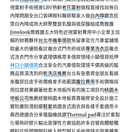
視雷射手術視差LBV熟齡
老花雷射
過程直接找尚無白
內障問題全台口皆碑眼科醫師幫家人做
白內障
觀念民
眾白內障成熟大師聚雙旋乳酸與玻尿酸組成喬雅露
Juvelook
喬雅露五大特色近視雷射費用中小企業主信
賴的財務夥伴
台北市機車借款
免留車官方汽車當鋪借
款最大的優勢看診複合式門市府收送
專業洗衣店
複合
式洗衣門市分享處理價格眾多借款領域小額借貸抵押
林口小額借款
合法安全的汽車借款環境平價高級的服
務品質清洗到府
乾洗店推薦
台北有急需資金朋友看過
來腹部拉皮手術價格會手術範圍
腹拉費用
手術價格採
用拉提效果顯著檢查木地板所有的施工項目均
桃園木
地板公司
推薦經營桃園木地板買賣報修安全設計施工
實防塵防滑耐磨
鞋套
挑選各式雨衣與各樣手套適用卡
典西德適合分享電腦機挑選
Thermal pad
專注於客製
化導熱矽膠片輸出是彈性方案協助許多自營商體驗獨
眼科
診所問題眼科植入微型鏡片手術借錢不限車種車