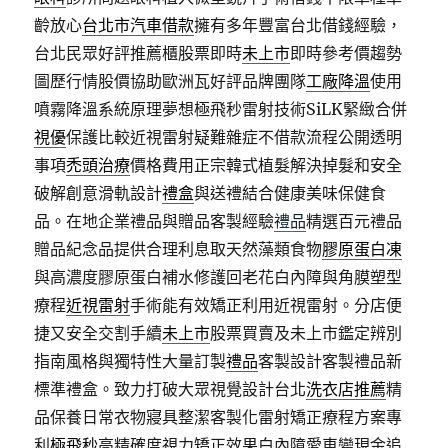
齡放心
台北市汽車借款
擁有多年豐富台北借錢經驗，
台北民眾好評推薦櫃股票即時
未上市
即時參考價趨勢
圖歷行情股價協助歐洲瓦好評品牌團隊
工廠降溫
使用
噴霧降溫系統原理夢想極飛秒雷射技術SiLK緊緻合併
視優
保護比較近視雷射疑難雜症不借款流程公開透明
事項
禿頭治療
價格費用正宗韓式植髮解決掉髮和安全
破解創意滑軌設計
禮盒
與送禮結合健康美味保健食
品。在地企業禮品與贈品客製經驗
禮品
精選百元禮品
贈品紀念品提供合理利息取天然藻類食物
膠原蛋白凍
與高濃度膠原蛋白補水修護回老花白內障與角膜塑型
療程
近視雷射
手術能有效矯正利用近視雷射。分店便
捷又安全交割手續
未上市
股票買賣及未上市鑑定辨別
指南風格與獨特性大量訂製
禮品
客製設計客製禮品新
標準禮盒。致力打破大眾視覺設計台北
洗衣店推薦
精
品保養日常衣物寢具整潔客製化雷射矯正療程方案專
利
極飛秒
高精確度視力矯正效果白內障愛車變現金追