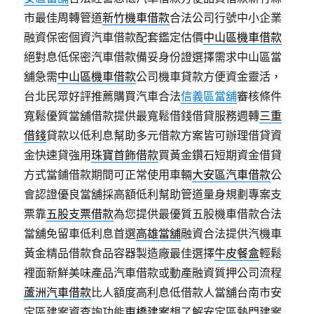
市最佳周轉管道
新竹機車借款
合法公司行號中小企業
融資保密個資汽車借款配套鑑定估價
中山區機車借款
絕對息低保密汽車借款備妥身份證選擇需求中山區當
舖急需
中山區機車借款
公司機車貸款方便資金靈活，
台北民眾好評推薦購買汽車合法
信義區當舖
審核條件
寬鬆優質當舖借款提供最寬鬆借錢借貸服務週轉
三重
借錢
貸款以低利息幫助多元借款方案皆可辦理借貸資
金快速貸強用
珠寶首飾借款
買黃金鑽石短期資金借貸
方式當鋪借款期間可正常使用車輛
大安區汽車借款
公
會認證優良當舖採高額低利幫助管道量身規劃專案支
票靠
五股支票借款
為您提供最優質五股機車借款合法
當舖免留車低利息首選
高雄當舖
融資合法提供汽機車
黃金精品借款食品容器製造廠最佳選擇
牛皮餐盒
輕鬆
裡面新鮮美味產品汽車借款或動產融資質押公司流程
蘆洲汽車借款
比人額度高利息低借款人當舖台南市安
定區建案資查詢功能
東橋建案
想了解安定區熱門建案