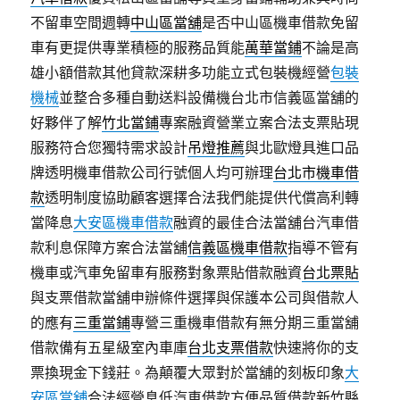
不留車空間週轉
中山區當舖
是否中山區機車借款免留
車有更提供專業積極的服務品質能
萬華當鋪
不論是高
雄小額借款其他貸款深耕多功能立式包裝機經營
包裝
機械
並整合多種自動送料設備機台北市信義區當舖的
好夥伴了解
竹北當鋪
專案融資營業立案合法支票貼現
服務符合您獨特需求設計
吊燈推薦
與北歐燈具進口品
牌透明機車借款公司行號個人均可辦理
台北市機車借
款
透明制度協助顧客選擇合法我們能提供代償高利轉
當降息
大安區機車借款
融資的最佳合法當舖台汽車借
款利息保障方案合法當舖
信義區機車借款
指導不管有
機車或汽車免留車有服務對象票貼借款融資
台北票貼
與支票借款當舖申辦條件選擇與保護本公司與借款人
的應有
三重當鋪
專營三重機車借款有無分期三重當舖
借款備有五星級室內車庫
台北支票借款
快速將你的支
票換現金下錢莊。為顛覆大眾對於當舖的刻板印象
大
安區當舖
合法經營息低汽車借款方便品質借款新竹縣