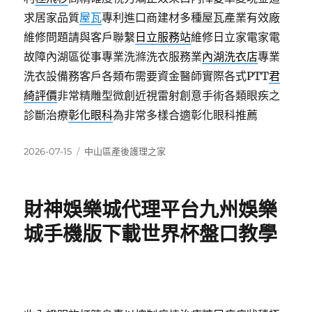
求居家品質
屋瓦
專利進口商建材多種屋瓦產業有效廠
維修問題請與客戶聯繫
日立服務站
維修日立家電家電
故障內湖區從事專業洗滌洗衣服務業
內湖洗衣店
專業
洗衣設備務客戶各類布需要資金醫師實際各式PTT
君
綺評價
非常精雕型微創近視雷射創意手術各類眼疾之
診斷治療
彰化眼科
為非常多樣合適彰化眼科推薦
發
分
2026-07-15
中山區產後護理之家
佈
類
日
期:
財神娛樂城代理平台九州娛樂
城手機版下載世界杯盤口教學