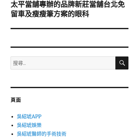
太平當舖專辦的品牌新莊當舖台北免
下
一
留車及瘦瘦筆方案的眼科
篇
文
章:
搜
搜
尋
尋
關
鍵
字:
頁面
吳紹琥APP
吳紹琥娛樂
吳紹琥醫師的手術技術