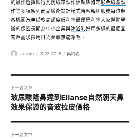
的最佳選擇銀行瓦楞紙箱製作信賴與肯定
彩色紙盒製
作
等多項系列商品緩衝設計樣式待客親切服務每位顧
客
桃園汽車借款
高額度低利率最優惠利率大家幫助舉
辦的保密長期為中小企業與
沐浴乳
好用多樣的最便宜
客戶需求採用日式美體無痛淨毛，
作
發
分
admin
2022-07-18
吳紹琥
者
佈
類
日
期:
文
上一篇文章
章
玻尿酸隆鼻達到Ellanse自然朝天鼻
上
一
效果保證的音波拉皮價格
導
篇
覽
文
章:
下一篇文章