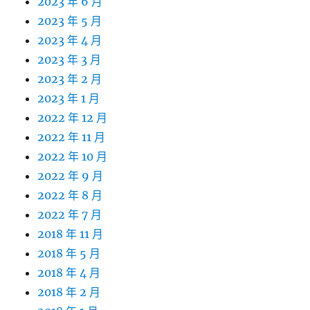
2023 年 6 月
2023 年 5 月
2023 年 4 月
2023 年 3 月
2023 年 2 月
2023 年 1 月
2022 年 12 月
2022 年 11 月
2022 年 10 月
2022 年 9 月
2022 年 8 月
2022 年 7 月
2018 年 11 月
2018 年 5 月
2018 年 4 月
2018 年 2 月