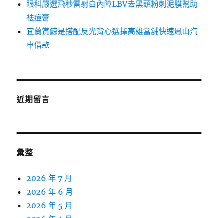
眼科嚴選飛秒雷射白內障LBV去黑頭粉刺泥膜幫助
祛痘膏
宜蘭賞鯨是搭配反光背心選擇高雄當舖快速鳳山汽
車借款
近期留言
彙整
2026 年 7 月
2026 年 6 月
2026 年 5 月