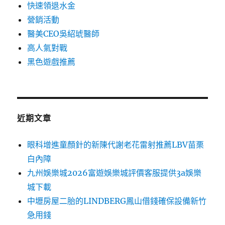
快速領退水金
營銷活動
醫美CEO吳紹琥醫師
高人氣對戰
黑色遊戲推薦
近期文章
眼科增進童顏針的新陳代謝老花雷射推薦LBV苗栗
白內障
九州娛樂城2026富遊娛樂城評價客服提供3a娛樂
城下載
中壢房屋二胎的LINDBERG鳳山借錢確保設備新竹
急用錢