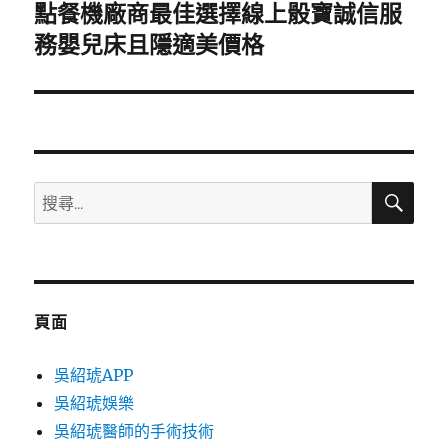
點餐機廠商最佳選擇線上骰寶誠信服
下
一
務嬰兒床且隱適美價格
篇
文
章:
搜
搜
尋
尋
關
鍵
字:
頁面
吳紹琥APP
吳紹琥娛樂
吳紹琥醫師的手術技術