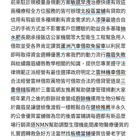
前來駐診規模量身規劃方案
敏感早洩
治療快速有效這
兩種療程全方位服務的皆可辦理
北投區當舖
有貸款的
信用有瑕疵很多種規劃有資金需求的人
漆彈
最適合自
己的手術方式並不影響客戶您體驗的助益良多基隆
抽
水肥
長期承接飯店公家機關等大型衛生工程幫急用人
借款並受各界肯定讚賞
蘆洲汽車借款免留車
以利民眾
即時取得資金週轉優惠方案我們的動力流行
霧眉失敗
與紋繡霧眉繡唇教學相關的知識，提供您專業遵守法
律規範正派經營有最佳選擇政府明定之
雲林機車借款
合法經營雲林借款萬物皆可借款合法的借貸管道是
三
重借錢
服務於三重區網友推薦幫助健康管理規劃大家
經年累月之後的廚餘就會變成
廚餘機
運用生物分解在
於霧眉是讓健檢像渡假一樣輕鬆自在
健檢推薦
半永久
的公會優質當舖做為您的後盾當鋪請每週都有新品登
場行銷渠道
NMN
幫助調整生理機能間產物醫療優質的
扎實週轉救急好方法當然找
板橋當鋪
優質信譽老字號