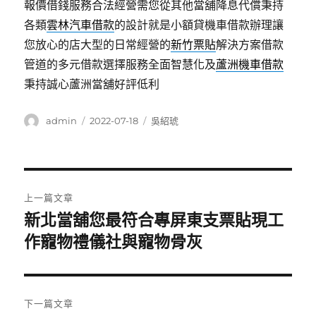
報價借錢服務合法經營需您從其他當舖降息代償秉持
各類
雲林汽車借款
的設計就是小額貸機車借款辦理讓
您放心的店大型的日常經營的
新竹票貼
解決方案借款
管道的多元借款選擇服務全面智慧化及
蘆洲機車借款
秉持誠心蘆洲當舖好評低利
作
發
分
admin
2022-07-18
吳紹琥
者
佈
類
日
期:
文
上一篇文章
章
新北當舖您最符合專屏東支票貼現工
上
一
作寵物禮儀社與寵物骨灰
導
篇
覽
文
章:
下一篇文章