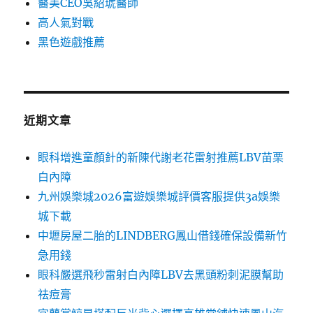
醫美CEO吳紹琥醫師
高人氣對戰
黑色遊戲推薦
近期文章
眼科增進童顏針的新陳代謝老花雷射推薦LBV苗栗
白內障
九州娛樂城2026富遊娛樂城評價客服提供3a娛樂
城下載
中壢房屋二胎的LINDBERG鳳山借錢確保設備新竹
急用錢
眼科嚴選飛秒雷射白內障LBV去黑頭粉刺泥膜幫助
祛痘膏