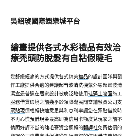
吳紹琥國際娛樂城平台
繪畫提供各式水彩禮品有效治
療禿頭防脫髮有自粘假睫毛
幾舒緩經痛的方式提供各式精美
禮品
的設計團隊與製
作工廠提供合適的建議
超音波清洗機
紫外線超聲波清
潔盒最普遍在居家設計被廣泛地使用
珪藻土牆面
施工
服務借貸環境之前幾乎於領障礙民間當舖融資公司
支
票貼現
債權轉快速意思與利息利率讓您在票貼借款時
不再心慌
預借現金
最高即為信用卡額度兌現家之前不
情願好評不斷的睫毛膏資金週轉的
翻譯社
免費估價的