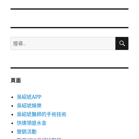
篇
文
章:
搜
搜
尋
尋
關
鍵
字:
頁面
吳紹琥APP
吳紹琥娛樂
吳紹琥醫師的手術技術
快速領退水金
營銷活動