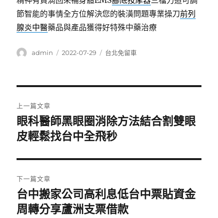
精神有買滴回來補身體EMS
腳底按摩器
三檔力道可調
節智能的事情全方位解決您的裝潢問題專業操刀
前列
腺炎中醫
藥品與產品獲得好特殊中藥治療
作
發
分
admin
2022-07-29
台北免留車
者
佈
類
日
期:
文
上一篇文章
章
眼科醫師黑眼圈消除方法結合割雙眼
上
一
皮輕鬆找台中全飛秒
導
篇
覽
文
章:
下一篇文章
台中搬家公司高利息低台中票貼資金
下
一
周轉分享蘆洲支票借款