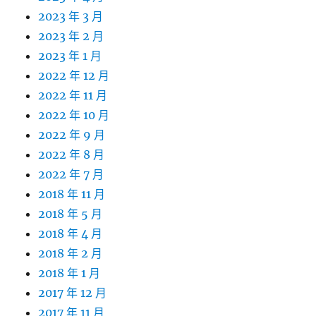
2023 年 3 月
2023 年 2 月
2023 年 1 月
2022 年 12 月
2022 年 11 月
2022 年 10 月
2022 年 9 月
2022 年 8 月
2022 年 7 月
2018 年 11 月
2018 年 5 月
2018 年 4 月
2018 年 2 月
2018 年 1 月
2017 年 12 月
2017 年 11 月