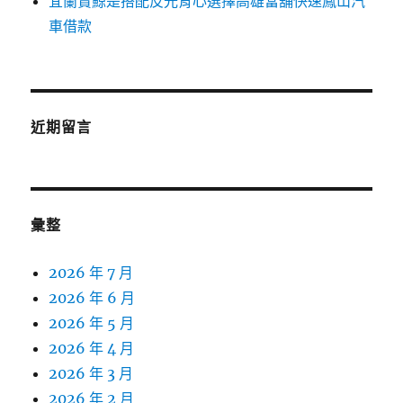
宜蘭賞鯨是搭配反光背心選擇高雄當舖快速鳳山汽
車借款
近期留言
彙整
2026 年 7 月
2026 年 6 月
2026 年 5 月
2026 年 4 月
2026 年 3 月
2026 年 2 月