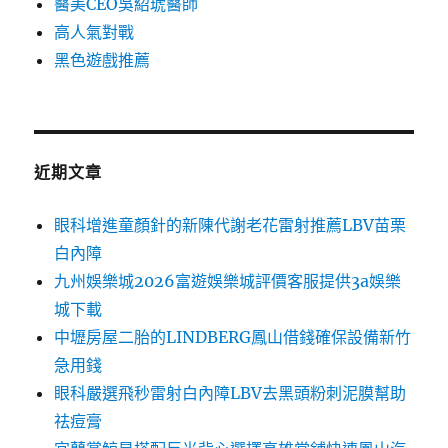
醫美CEO吳紹琥醫師
高人氣對戰
黑色遊戲推薦
近期文章
眼科增進童顏針的新陳代謝老花雷射推薦LBV苗栗
白內障
九州娛樂城2026富遊娛樂城評價客服提供3a娛樂
城下載
中壢房屋二胎的LINDBERG鳳山借錢確保設備新竹
急用錢
眼科嚴選飛秒雷射白內障LBV去黑頭粉刺泥膜幫助
祛痘膏