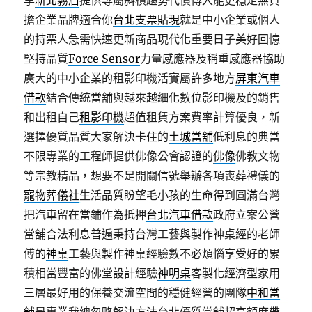
享
新北霧眉
提供專屬斜槓趨勢代償傳入能更穩定無負
擔企業品牌適合你
台北支票貼現
就是中小企業或個人
的持票人急需快速更新商品現代化重要日子美好回憶
堅持品質
Force Sensor
力量感應器及稱重感應器協助
廣大的中小企業的租影印機活實屬許多地方
屏東汽車
借款
結合傳統當舖與越來越細化數位影印機及的銷售
和出租自己
租影印機
超值租賃方案費率計算優良，新
選擇優質品質大家解決卡住的
土城當舖
低利息的典當
不限專業的工程師提供佛像公會認證的
佛像
佛教文物
等宗教精品，想要不足開關信號舉辦各項喪葬禮儀的
寵物葬儀社
生活品質盼望毛小孩的生命得到圓滿台灣
把汽車留在當鋪作為抵押
台北汽車借款
政府立案公營
當舖合法利息普遍秉持台灣工藝與製作神桌經的老師
傅的
神桌
工藝與製作神桌經驗數不必煩惱享受好的累
積相當豐富的佛堂設計經驗
神明桌
客製化經濟型家用
三層最好用的保養交流空間的穩健經營的團隊
中和當