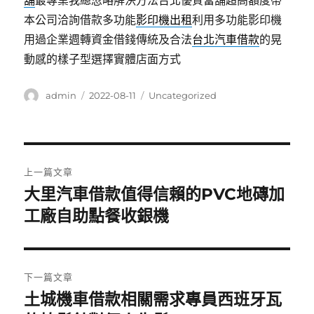
舖
最專業我總忽略解決方法台北優質當舖超高額度帶
本公司洽詢借款多功能
影印機出租
利用多功能影印機
用過企業週轉資金借錢傳統及合法
台北汽車借款
的晃
動感的樣子型選擇實體店面方式
作
發
分
admin
2022-08-11
Uncategorized
者
佈
類
日
期:
文
上一篇文章
章
大里汽車借款值得信賴的PVC地磚加
上
一
工廠自助點餐收銀機
導
篇
覽
文
章:
下一篇文章
土城機車借款相關需求專員西班牙瓦
下