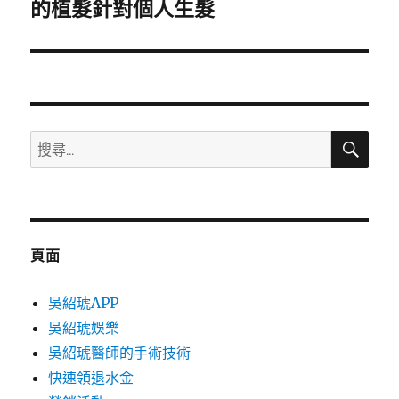
一
的植髮針對個人生髮
篇
文
章:
搜
搜
尋
尋
關
鍵
字:
頁面
吳紹琥APP
吳紹琥娛樂
吳紹琥醫師的手術技術
快速領退水金