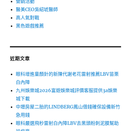
營銷活動
醫美CEO吳紹琥醫師
高人氣對戰
黑色遊戲推薦
近期文章
眼科增進童顏針的新陳代謝老花雷射推薦LBV苗栗
白內障
九州娛樂城2026富遊娛樂城評價客服提供3a娛樂
城下載
中壢房屋二胎的LINDBERG鳳山借錢確保設備新竹
急用錢
眼科嚴選飛秒雷射白內障LBV去黑頭粉刺泥膜幫助