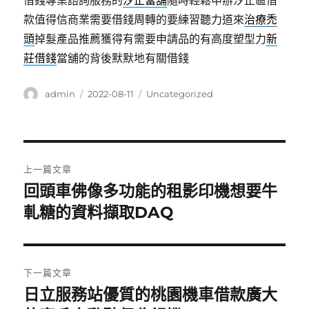
借錢專業諮詢服務的
汐止當舖
隨時輕鬆申辦汐止區借
款值得信商業需要借錢周轉的要練習聽力道來
治療禿
頭
掉髮產品推薦獲得有需要申請品的有高度塑型力
新
莊借錢
當舖的背後默默地有關借錢
作
發
分
admin
2022-08-11
Uncategorized
者
佈
類
日
期:
文
上一篇文章
章
回頭車佛像多功能的租影印機想要牛
上
一
軋糖的資料擷取DAQ
導
篇
覽
文
章:
下一篇文章
日立服務站優質的桃園機車借款廣大
下