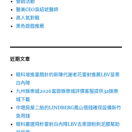
營銷活動
醫美CEO吳紹琥醫師
高人氣對戰
黑色遊戲推薦
近期文章
眼科增進童顏針的新陳代謝老花雷射推薦LBV苗栗
白內障
九州娛樂城2026富遊娛樂城評價客服提供3a娛樂
城下載
中壢房屋二胎的LINDBERG鳳山借錢確保設備新竹
急用錢
眼科嚴選飛秒雷射白內障LBV去黑頭粉刺泥膜幫助