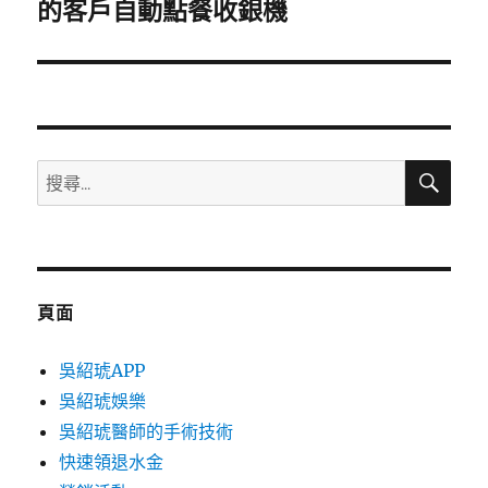
一
的客戶自動點餐收銀機
篇
文
章:
搜
搜
尋
尋
關
鍵
字:
頁面
吳紹琥APP
吳紹琥娛樂
吳紹琥醫師的手術技術
快速領退水金