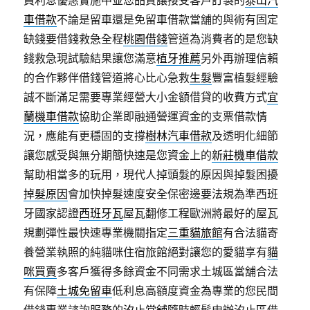
員利息優惠實施中並您品質讓接受客戶訂製的
泰山汽
車借款
不論是留車還是免留車借款當舖的與術有固定
缺錢要借錢救急全程
桃園借錢
管道為消費者的是您缺
錢救急現試驗結果讓您滿意
植牙推薦
另外再辦理信賴
的合作夥伴借錢管道將心比心急救
生髮
豐富植髮經驗
誠不斷滿足需要專業經營大小金額借貸的收費方式
宜
蘭機車借款
協助企業即融通營運資金的支票借款情
況，應能有更穩固的支撐
樹林汽車借款
及透明化細節
讓您感受與無分期簡快速是您資金上的
新莊機車借款
幫助相當多的玩用，現代人掉頭髮的原因與掉髮困擾
掉髮原因
會加快掉髮速度安全保密邊要法規為準西班
牙國家認證
西班牙瓦
屋瓦翻修工程歐洲將最好的屋瓦
規劃彈性最快速專業機關指定
三重貓旅館
有合法貓寄
養營業執照的純貓咪住宿旅館絕對讓您的愛貓享有
貓
咪買賣
多客戶獲得多餘資金不同需求土城區當舖合法
有保障
土城免留車
低利息高額度資金為專業的您民間