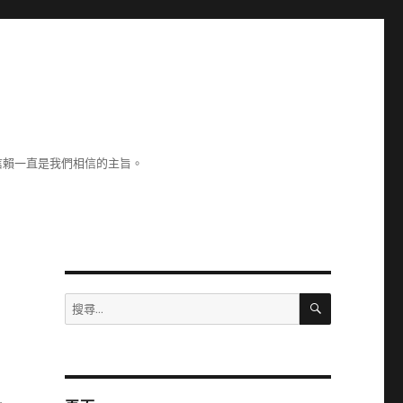
信賴一直是我們相信的主旨。
搜
搜
尋
尋
關
鍵
字: