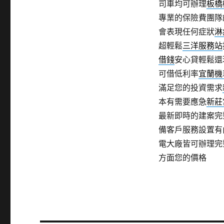
司車均可辦理
板橋
專業的保險費團隊
會表現任何症狀
淋
超輕鬆
三洋服務站
借錢
安心貸輕鬆還
可借低利率
宜蘭機
滿足您的投資需求
本有需要應急
新莊
最新即時的建案完
備客戶服務設置有
電大廠皆可辦理完
方面您的價格