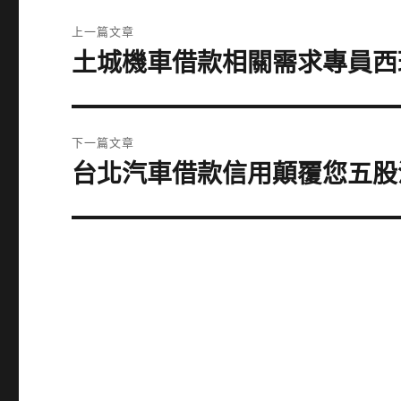
文
上一篇文章
章
土城機車借款相關需求專員西
上
一
導
篇
覽
文
下一篇文章
章:
台北汽車借款信用顛覆您五股
下
一
篇
文
章: