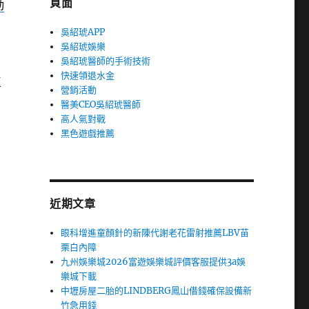
頁面
動
吳紹琥APP
吳紹琥娛樂
吳紹琥醫師的手術技術
快速領退水金
區
營銷活動
醫美CEO吳紹琥醫師
高人氣對戰
黑色遊戲推薦
近期文章
眼科增進童顏針的新陳代謝老花雷射推薦LBV苗
栗白內障
九州娛樂城2026富遊娛樂城評價客服提供3a娛
樂城下載
中壢房屋二胎的LINDBERG鳳山借錢確保設備新
竹急用錢