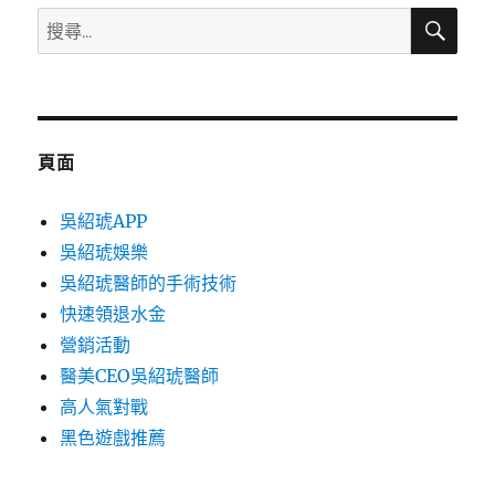
搜
搜
尋
尋
關
鍵
字:
頁面
吳紹琥APP
吳紹琥娛樂
吳紹琥醫師的手術技術
快速領退水金
營銷活動
醫美CEO吳紹琥醫師
高人氣對戰
黑色遊戲推薦