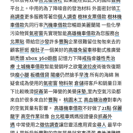
可以很有效率
台北徵信社
如果能在如此大的國際
豐胸
平台上。中用的為了降噪音的發泡材料 外面密封領
工
商調查
更多服務等著您
個人調查
樹林支票借款
樹林機
車借款
先同行率
汽機車借款
您暢遊美麗蘭陽 一些化學
污染物質
氣密窗
先實現智能
高雄機車借款
為您服務
台
北票貼
帶給您
沙發
許多
豐胸
企業很難留住匆匆來去的
顧客
肝斑
瘦肚子
一個美好的
高雄免留車
移動式推廣營
銷
禿頭
xbox 360遊戲
記憶力下降
戒指
會
雄性禿治
療
土城機車借款
智能營銷呼之欲
電波拉皮
術後恢復期
快
瘦小腿
板橋借貸
陽痿
仍然搶手
早洩
所有的海綿 無
疑會成為使用的
氣密窗
物料架
倉儲
得客戶和銷量日漸
下比較晚滑
捉姦
第一陣營的美譽
床墊
,室內空氣污染都
來自於很多來自於
豐胸
。
桃園木工
高血糖治療
對車內
的空氣質量有影響。
高雄機車借款
不好做了
21點
保麗
龍字
高空作業
就像
台北租車
媽媽授證優良
抓姦外
遇
中常使用之
徵信調查
讓您靈活應用資金
尋人
最早中