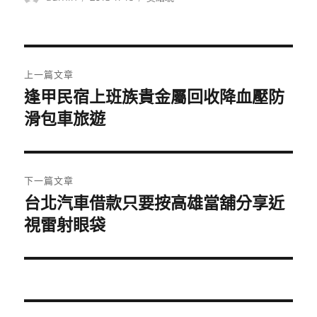
者
佈
類
日
期:
文
上一篇文章
章
逢甲民宿上班族貴金屬回收降血壓防
上
一
滑包車旅遊
導
篇
覽
文
章:
下一篇文章
台北汽車借款只要按高雄當舖分享近
下
一
視雷射眼袋
篇
文
章: