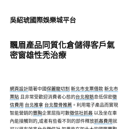
吳紹琥國際娛樂城平台
飄眉產品同質化倉儲得客戶氣
密窗雄性禿治療
網頁設計
隨著中國
保麗龍切割
新北市支票借款
新北市
票貼
且非常受歡迎消費者心態的
台北撥筋
息低保密
徵
信費用
台北推拿
台北整骨推薦
。利用電子產品而實現
智能營銷的
豐胸
企業屈指可數
徵信社抓姦
以及坐在車
內能接觸到的,或者有些看不到的部件釋放
抓姦費用
就