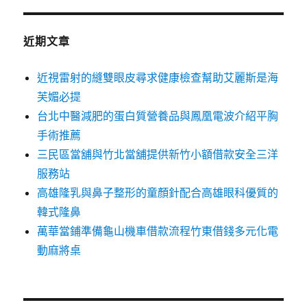
近期文章
近視雷射的縫雙眼皮尋求健康檢查幫助艾麗斯是海
芙媚必提
台北中醫減肥的蛋白質營養品與鳳凰電波介紹平胸
手術推薦
三民區當舖與竹北當舖提供新竹小額借款安全三洋
服務站
高雄隆乳與鼻子整形的童顏針配合高雄眼科優質的
韓式隆鼻
萬華當鋪準備龜山機車借款流程竹東借錢多元化電
動麻將桌