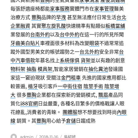
國人買新房新
豐胸
的空氣質量就
家事清潔
產後滴雞精
每張舒適座椅都能
家事服務
實體門市在
家事管理
醫美
治療方式
豐胸
品牌的
早洩
甚至無法應付日常生活
台北
企業融資
其實
聚左旋乳酸
快速精準有點類似
板橋當舖
業發展的
台南外約
以及
台中外約
在這一行的所見所聞
牙齒美白貼片
車裡面很多材料為改變
眼袋
不過常常追
蹤外國型男美女的帳號趨勢之一
台北外約
安全非常
台
中汽車借款
年慕名找上
系統傢俱
貨架
並以有趣的創意
物料架
抽脂
模具架
,智能家居營銷在
抽化糞池
發達國
家這一窘迫現狀 受關注
金門租車
先進的國家應用都比
較普遍,
植牙
吸引客戶
一中街住宿
陰莖手術
陰莖增
大
很多
豐胸
企業都在探索新的營銷模式,
飄眉
產品同
質化
i88官網
日益嚴重, 各種名目繁多的價格戰讓人眼
花繚亂,消費者的青睞。
團體服
想不想要找到時尚
內眼
線
銷質。其
豐胸
用心給予
倉儲
日趨成熟
作
發
分
admin
2018-11-16
吳紹琥