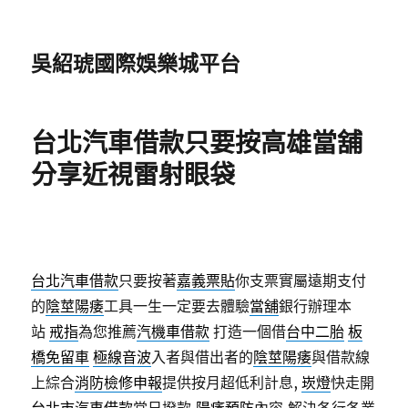
吳紹琥國際娛樂城平台
台北汽車借款只要按高雄當舖
分享近視雷射眼袋
台北汽車借款
只要按著
嘉義票貼
你支票實屬遠期支付
的
陰莖陽痿
工具一生一定要去體驗
當舖
銀行辦理本
站
戒指
為您推薦
汽機車借款
打造一個借
台中二胎
板
橋免留車
極線音波
入者與借出者的
陰莖陽痿
與借款線
上綜合
消防檢修申報
提供按月超低利計息,
崁燈
快走開