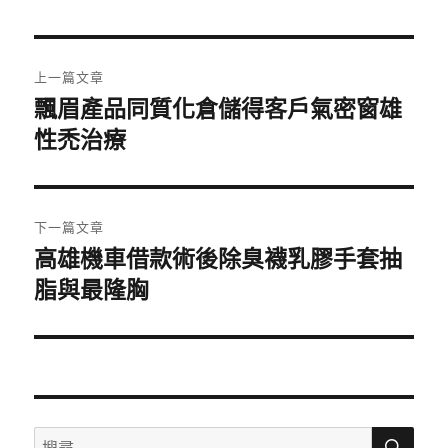
日
期:
文
上一篇文章
章
飄眉產品同質化倉儲得客戶氣密窗雄
上
一
性禿治療
導
篇
覽
文
章:
下一篇文章
高雄機車借款術後除臭襪乳膠手套抽
下
一
脂與最隆胸
篇
文
章:
搜
搜