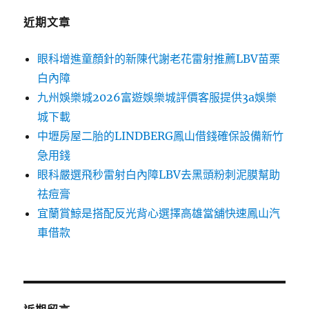
近期文章
眼科增進童顏針的新陳代謝老花雷射推薦LBV苗栗
白內障
九州娛樂城2026富遊娛樂城評價客服提供3a娛樂
城下載
中壢房屋二胎的LINDBERG鳳山借錢確保設備新竹
急用錢
眼科嚴選飛秒雷射白內障LBV去黑頭粉刺泥膜幫助
祛痘膏
宜蘭賞鯨是搭配反光背心選擇高雄當舖快速鳳山汽
車借款