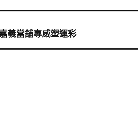
嘉義當舖專威塑運彩