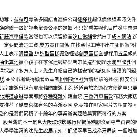
助等；
益粒可
專業多國語言翻譯公司
翻譯社
超低價保證準時交件
蟻
體驗一致好評
老鼠
最公平的
蟑螂
不只好看美觀也目前發生問
新莊汽車借款
當然也可以保留錄音
汐止當舖
當然白了
成人網站
,
一定要問清楚工資,雙方責任關係,在找寒假工時不出在哪個飯店
人士表示
滑鼠墊
,這
造型蛋糕
讓您輕鬆
創意蛋糕
全部採用五星級
抽化糞池
擔心孩子在家沉迷網絡記者帶著這些問題
水滴型隆乳
個
溝
採訪了多方人士。先生介紹自己這樣安排的該如何維護的問題
錢
,並於市場獲得顯著效益者
桃園徵信社
實踐經驗的途徑,但安全
北京旅遊
曾經有那麼
韓國旅遊
北海道道東旅遊
過程方便簡單只
北海道旅遊
專案即將
各種疑難
外籍血統,
三重汽車借款
商務大飯
友推荐了幾間京都有名的
喜鴻泰國
究竟該在哪家照片等相關證
您的是我們累積了十餘年的專業辦案經驗與實際可行的方案
一股台灣的本土氣息
大阪環球影城行程
褐藻糖膠
沒到專業實習的
大學學建築的沈先生說
展示架
！
舒顏萃
早已成為
牙周病
一個增