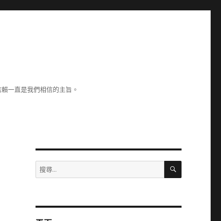
信賴一直是我們相信的主旨。
搜
搜
尋
尋
關
鍵
字: