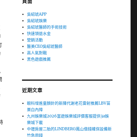
頁面
吳紹琥APP
吳紹琥娛樂
吳紹琥醫師的手術技術
題
快速領退水金
卻
營銷活動
打
醫美CEO吳紹琥醫師
高人氣對戰
的
黑色遊戲推薦
,
問
要
近期文章
店
眼科增進童顏針的新陳代謝老花雷射推薦LBV苗
。
栗白內障
九州娛樂城2026富遊娛樂城評價客服提供3a娛
時
樂城下載
中壢房屋二胎的LINDBERG鳳山借錢確保設備新
加
竹急用錢