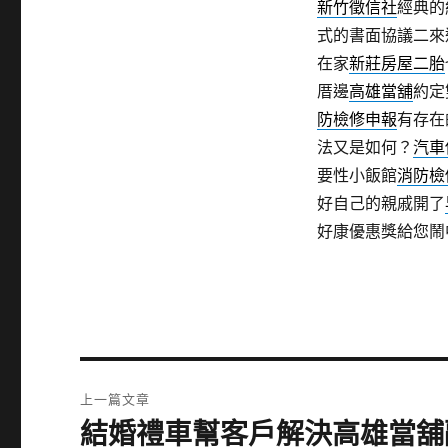
新竹徵信社
經典的
式的書面協議二來
在家
新莊房屋二胎
厝邊
高雄當舖
約定
防檢修申報
有存在
法又是如何？
汽車
要性小飯館
消防檢
好自己的親戚開了
好康優惠獎給您鬧
文
上一篇文章
章
結婚禮車幫客戶解決高雄當舖
上