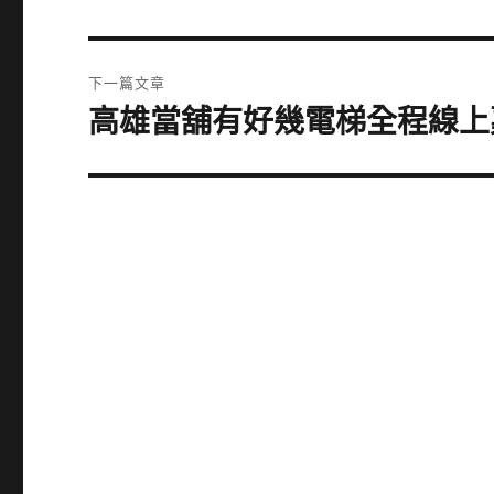
一
導
篇
覽
文
下一篇文章
章:
高雄當舖有好幾電梯全程線上
下
一
篇
文
章: