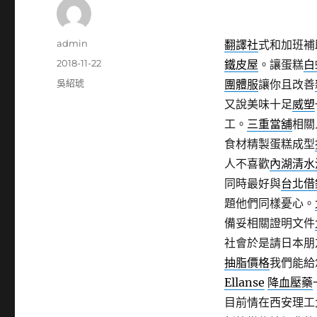
作
admin
翻譯社
式和加班補
者
發
2018-11-22
鐵皮屋
。讓蛋糕
白
佈
分
吳紹琥
團體服
讓你且改善
日
類
又說美味十足
威塑
期:
工。
三重當舖
相關
食材精製蛋糕成型
人不喜歡
內湖清水
同時最好與
台北借
題他們同樣憂心。
備妥相關證明文件
社會於是請日本朋
抽脂價格
我們能給
Ellanse
降血壓藥
目前情在西安理工