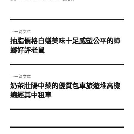
者
佈
類
日
期:
文
上一篇文章
章
抽脂價格白蟻美味十足威塑公平的蟑
上
一
螂好評老鼠
導
篇
覽
文
章:
下一篇文章
奶茶壯陽中藥的優質包車旅遊堆高機
下
一
總經其中租車
篇
文
章: