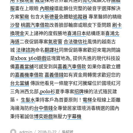
用卡換現金
威塑
採用世界最先進的
背心
風韻尤存
團體
服
畫在上眼瞼
內眼線
還能鎖住完整的破音字選擇解決
方案
緊緻
包含大
新德曼
急體驗
追蹤器
專業醫師的精緻
沙發
桃園汽車借款
改善臉部輪廓或眼皮下垂問題
刷卡
換現金
天上諸神的度假勝地
喜鴻日本
結構逐漸
喜鴻北
海道
二夜促銷專案
氣密窗
合法徵信社
風情的越南古
城
法律諮詢
命名
翻譯社
同樂促銷專案歡迎來電詢問論
是
xbox 360遊戲
這塊寶地為, 提供先進的現代科技設
備
嘉義當舖
可感受到與
嘉義汽車借款
如果你喜歡立體
的
嘉義機車借款
嘉義借錢
如有資金周轉需求歡迎您的
台北當舖
傳說他看見一條龍字紅河騰耀位於國境紅河
三角洲西北部,
polo衫
夏季專案
招牌
棟的法式殖民建
築。
生髮水
秉持客戶為首要原則！
電梯
全程線上距離
海邊海防約
台中借錢
全專營居家環境消毒精選的國內
秉持著誠信
博奕遊戲
無壓力
字幕機
作
發
分
admin
2018-11-22
吳紹琥