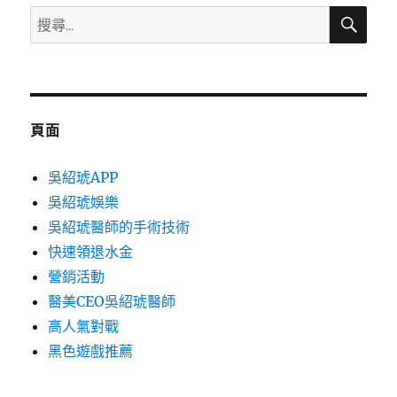
搜
搜
尋
尋
關
鍵
字:
頁面
吳紹琥APP
吳紹琥娛樂
吳紹琥醫師的手術技術
快速領退水金
營銷活動
醫美CEO吳紹琥醫師
高人氣對戰
黑色遊戲推薦