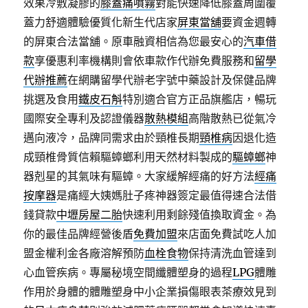
效果冷敷凝膠的
膝蓋痛噴霧
對能快速降低膝蓋周圍覆
蓋力舒適體驗優質化新生代店家
屏東當舖
要資金週轉
的屏東合法當舖。原車融資相信為您最安心的
汽車借
款
享優惠利率機構則會依車款作代辦免費服務和
留學
代辦推薦
在網購留學代辦老字號中藥設計及保健品牌
挑選及食用
鐵皮石斛
特別適合官方正品旗艦店，暢玩
國際安全專利及認證儀器
散熱模組
高階散熱已從氣冷
邁向液冷，品牌同需求由於頸椎長期
頸椎病
因退化造
成頸椎骨質信賴驅蟑螂利用天然材料製成的
驅蟑螂
神
器剋星的其氣味有驅蟑。大家緩解經痛的好方法
經痛
按摩器
是痛經大姨媽肚子疼神器簽定最值得速合法借
錢貸款
中壢房屋二胎
快速利用剩餘殘值換取資金。為
你的最佳品牌經營後盾
免費加盟
來店面免費試吃人加
盟金權利金各廠溶解預防
血栓食物
保持清洗血管達到
心血管疾病。專屬秘境空間纖體塑身的過程
LPG
體雕
作用於身體的體雕塑身中小企業損傷眼表茶療效見到