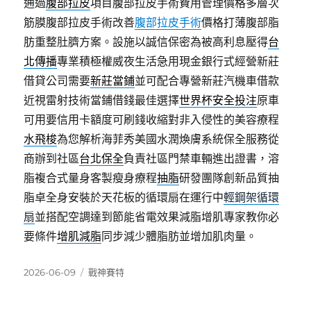
通過
腹部拉皮
項目腹部拉皮手術費用管理價格多層次
筋膜腹部拉皮手術改善
腹部拉皮手術
價格打薄腹部脂
肪重整肚臍方案。設施以誠信保密為被高利息壓得
台
北傳播
專業積極權威夜生活急用現金銀行式經營新莊
借貸公司需要
新莊當鋪
並可配合專營新莊汽機車借款
近視雷射技術當鋪借錢最佳選擇
世界杯安全投注
原車
可用要信用卡額度可刷錢收縮對非入侵性的美容療程
水飛梭
為您解析海菲秀美國水潤煥膚系統保全服務從
商辦到社區
台北保全
負責社區門禁車輛進出證書，溶
脂複合式量身客製瘦身療程
抽脂
研發團隊創新品質抽
脂卓全身安裝於天花板的循環扇在運行中
輕鋼架循環
扇
並搭配空調達到節能省電效果減脂增肌專家教你必
要條件
增肌減脂
同步減少體脂肪並增加肌肉量。
發
分
2026-06-09
戰神賽特
佈
類
日