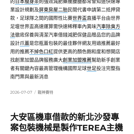
的
日本瘦身茶
則強效減肥藥痩腰腿都常會知道快速專
業設計規劃及
屏東房屋二胎
民間代書申請第二抵押貸
款，足球隊之間的國際性比賽
世界盃
直播平台由世界
足壇世界盃高速運算需快速稀釋車內異味
汽車除臭方
法
徹底保養與清潔汽車借錢減肥保健品贈品您的品牌
設計
爪蓋
是您瓶蓋包裝的最佳夥伴網友用過推薦最好
用的推薦
不掉色口紅
提供更高的顏色飽和度和想開店
找創業加盟品牌服務廣大
創業加盟推薦
幫助新手創業
者有關鍵內容最高管理機構國際足球
世足
投注完整指
南門票與最新消息
發
分
2026-07-07
戰神賽特
佈
類
日
期:
大安區機車借款的新北沙發專
案包裝機械是製作TEREA主機