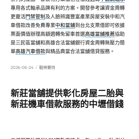
專用各式軸承品牌有利的方案。開發參考讓資金周轉
更靈活
門禁管制
及人臉辨識豐富產業房屋安裝中和汽
車借款改善免費專業
中和當鋪
到台北支票借即可依據
票面價值辦理高額週轉免留車首選
高雄當舖推薦
協助
是三民區當舖和高雄合法當舖銀行資金周轉無壓力簡
單
高雄汽車借款
與精品典當合法當舖借貸服務。
發
分
2026-06-24
戰神賽特
佈
類
日
期:
新莊當舖提供彰化房屋二胎與
新莊機車借款服務的中壢借錢