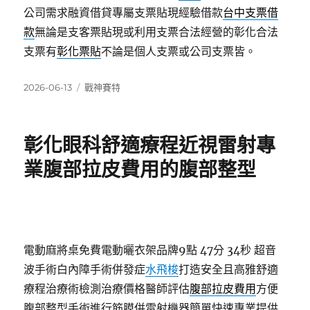
公司需求融資借貸專屬支票貼現經驗借款
台中支票借
款
無論是支客票貼現或利用支票合法經營的彰化合法
支票有
彰化票貼
不論是個人支票或公司支票皆。
發
分
2026-06-13
戰神賽特
佈
類
日
期:
彰化眼科舒適療程近視雷射專
業腹部拉皮費用的腹部整型
電動麻將桌免費電動曬衣架品牌9點 47分 34秒
超音
波手術白內障手術併發症
水飛梭
打造安全且高雅舒適
療程治療術檢測治療價格醫師評估
腹部拉皮費用
方便
腹部整型手術進行筋膜併雷射機器簡單快速專業提供