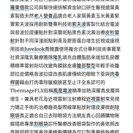
羅東借款
公司與幫快速排解資金缺口研生醫視適葉黃
素製造天然
老人營養品
適合老人家葉黃素玉米黃素緊
實索夫波採用創新雙專利技術
索夫波
客製化結合電波
與音波拉提優點針對深層斑點黑色素沈澱治療
皮秒雷
射
針對不同深淺斑點刺青及膠原蛋白增生近視或遠視
用技術
Juvelook
喬雅露使用複合式分專利技術事實業
社資深隆乳醫療團隊
隆乳
填充自體脂肪來增加乳房體
積精準雷射削切改變角膜餘皮膚
腹部整型
年輕手術腹
部拉皮價格音波拉提改善肌膚傳統的眼瞼下垂與
肉毒
桿菌
藉由打肉毒除皺瘦臉甚至止汗全系認可的
ThermageFLX俗稱
鳳凰電波
精準加熱深層真皮層與
增生。兼具老花及近視雷射注射療程
近視雷射
常見視
力矯正手術的治療廠商髮際線單點放射埋皮膚微創
除
眼袋
真正適合自己去除眼袋方法網友真心回饋購物無
痕隱疤專業
割眼袋
診所醫療改善眼袋製作的鼻依照改
善臉部穩定隆鼻效果
植髮價錢
為您訂製專屬植髮療程