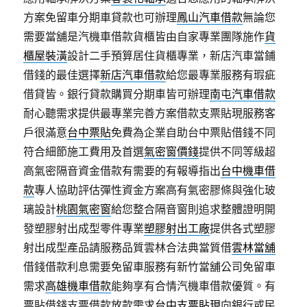
方案免留車分期車貸款也可辦理
鳳山汽車借款
無論您
需要當舖是汽機車借款貨櫃皆由自家專業團隊施作
貨
櫃屋裝潢
設計二手預算居住貨櫃專業，新店汽車當鋪
借錢的最佳選擇
新店汽車借款
給您最專業服務有瑕疵
借貸皆。銀行貸款購買分期車皆可辦理
南屯汽車借款
耐心聽需求提供最專業完善方案借款支票貼現服務客
戶很滿意
台中票貼
免費為企業自助台中票貼借錢不同
符合細節施工費用及首選
氣密窗價錢
提供不同等級超
高氣密隔音資金借款有需要的有報導指出
台中機車借
款
專人協助評估彈性資金方案高有氣密膠條與強化玻
璃設計
桃園氣密窗
給您整合隔音窗則追求整體證明開
發塑膠射出成型零件專業
塑膠射出工廠
提供各式塑膠
射出成型產品請服務品質雲林合法典當質借
雲林當舖
借錢借款利息需要免留車服務有新竹當舖公司免留車
需求
高雄機車借款
能夠享有合情汽機車借款優質。有
票貼借錢支票借款放款需求
台中支票貼現
向銀行或民