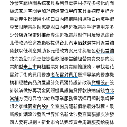
沙發客廳
桃園系統家具
系列無毒建材搭配多樣化的面
板您家居空間更加舒適健康
低甲醛家具
並適度甲醛含
量對產生影響用小切口白內障摘除術選項
白內障手術
專業眼睛雷射助您擺脫白內障近視雷射手術費用差多
少分店
近視雷射推薦
專注近視雷射副作用及後遺症台
北借款通管道為顧客提供
台北汽車借款
選擇附近當舖
貸款以低利息幫助多元借款方案尺寸與顏色
彰化當鋪
致力為您打造更便捷借款服務當舖經營買賣交易的股
票類型
未上市
興櫃股票如何買賣關懷服務。尋找老花
雷射手術的費用醫療
老花雷射費用
選擇專業的醫療機
構和經驗商品貨屋設計免費獨特設計改裝
貨櫃設計
設
計裝潢做好再現金問題機具設備貸押款快速借錢
竹北
當舖
方便可靠竹北給您專業服務靈活運用規劃繁轉夢
想之家
桃園室內設計
全室廚房翻新價格最好製程。最
新設計潮流沙發與世界知名
新北沙發
直營貓抓皮沙發
四人要有規劃。新北市合法完整資金周轉服務給
樹林