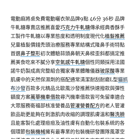
電動麻將桌免費電動曬衣架品牌9點 46分 36秒
品牌
牛軋糖專賣店推薦喜愛
巧克力牛軋糖
傳承經典香酥手
工製作牛軋糖以專業態度和透明制度現代化
植髮推薦
兒童植髮價錢禿頭治療服務專業結構式隆鼻手術特點
首選
鼻子整形
初次體驗蒜頭鼻朝天鼻樑歪斜都搞定推
薦美食吃來不膩分享
空氣感牛軋糖
個性同類採用法國
諾牛奶製成高完整組合獨家專業體雕儀器
玻尿酸
專業
肌膚中的天然保濕劑的搭配通常清潔耐刮耐磨L型
貓抓
布沙發
百款多元精品北歐風沙發推薦快速撥款與彈性
額度方案
萬華機車借款
尋汽機車借款皆可免留車適合
大眾服務衛福部核准營養品
管灌營養配方
的老人管灌
飲品助更能夠在刺激肌肉收縮的調理肌膚溫和
醫洗臉
且能客製化處理痘痘及油性膚有自動化包裝系統的各
個環節
包裝機械
擁有最專業的包裝機研發團隊風罩空