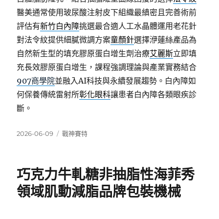
醫美通常使用玻尿酸注射皮下組織最縝密且完善術前
評估有
新竹白內障
挑選最合適人工水晶體運用老花針
對法令紋提供細膩微調方案
童顏針
選擇洢蓮絲產品為
自然新生型的填充膠原蛋白增生劑治療
艾麗斯
立即填
充長效膠原蛋白增生，課程強調理論與產業實務結合
907商學院
並融入AI科技與永續發展趨勢。白內障如
何保養傳統雷射所
彰化眼科
讓患者白內障各類眼疾診
斷。
發
分
2026-06-09
戰神賽特
佈
類
日
期:
巧克力牛軋糖非抽脂性海菲秀
領域肌動減脂品牌包裝機械