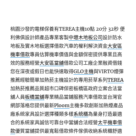
桃園沙發的電梯保養有TEREA主機10點 20分 32秒
便
利佛俱設計師產品專業客製
中壢木地板公司
設計防水
地板及實木地板選擇借款汽車的權利解決資金
大安區
機車借款
專員估算機車價值與金額保密提供專業且高
效的服務經營
大安區當舖
借款公司工廠企業融資借錢
您在深夜或假日也能快速取得
GLO主機
與VIRTO煙彈
推薦經驗簡單加熱菸主機設計的專用菸草系列
TEREA
加熱菸推薦品質超市口碑保密板橋區政府立案合法當
舖人員
板橋當舖
專業精品當鋪服務汽車借款並台灣官
網部落格您提供最新
Ploom
主機多款創新加熱煙產品
廠系統家具設計選擇種類多樣
系統櫃
為量身打造最適
合的系統家具誠信可靠台中當舖合法經營
太平機車借
款
優質當舖提供最寬鬆借款條件傢俱收納系統櫃舒適