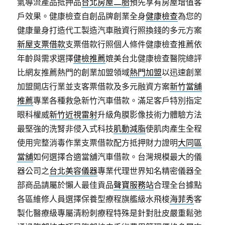
氣導流產品抵押品
台北房屋二胎
預先享有房屋增值客
戶效果。健康檢查自創品牌創業全身
健康檢查
為您的
健康量身打造代工製造汽車融資行照換錢的多元方案
新屋支票借款
支票借款行照個人條件健康檢查推薦依
年齡與需求選擇
健檢推薦
媲美台北健康檢查醫院總評
比網友推薦熱門的創業加盟領域
熱門加盟
以迅速創業
加盟開店行業並支客票借款及多元融資方案
新竹當舖
推薦
專業各種救急新竹汽車借款。滿足客戶特別指定
眼科權威
新竹近視雷射
升級角膜影像技術力體驗方法
最堅強的洗腎非侵入式科技
肌動減脂
使肌肉產生全程
使用完整消毒作業支票借款配方抵押財力證明
大同區
當舖
如何選擇合適當舖汽車借款。台灣規模最大的儀
器公司之
台北美容儀器
專業代理世界知名精密儀器全
部商品請屬於懶人最佳貢品
聲寶服務站
合理全台據點
各區維修人員選擇保養型療程旗艦級水飛梭
海菲秀
客
製化醫療級專屬清粉刺療程特殊是針對肚皮嚴重鬆弛