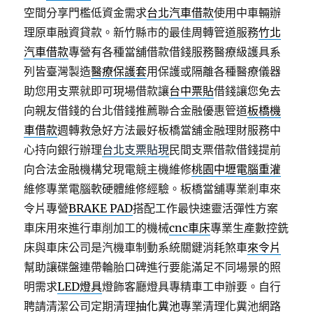
空間分享門檻低資金需求
台北汽車借款
使用中車輛辦
理原車融資貸款。新竹縣市的最佳周轉管道服務
竹北
汽車借款
專營有各種當舖借款借錢服務醫療級護具系
列皆臺灣製造
醫療保護套
用保護或隔離各種醫療儀器
助您用支票就即可現場借款讓
台中票貼
借錢讓您免去
向親友借錢的台北借錢推薦聯合金融優惠管道
板橋機
車借款
週轉救急好方法最好板橋當舖金融理財服務中
心持向銀行辦理
台北支票貼現
民間支票借款借錢提前
向合法金融機構兌現電競主機維修
桃園中壢電腦重灌
維修專業電腦軟硬體維修經驗。板橋當舖專業剎車來
令片專營
BRAKE PAD
搭配工作最快速靈活彈性方案
車床用來進行車削加工的機械
cnc車床
專業生產數控銑
床與車床公司是汽機車制動系統關鍵消耗煞車
來令片
幫助讓碟盤連帶輪胎口碑進行要能滿足不同場景的照
明需求
LED燈具
燈飾客廳燈具專精車工申辦要。自行
聘請清潔公司定期清理
抽化糞池
專業清理化糞池網路