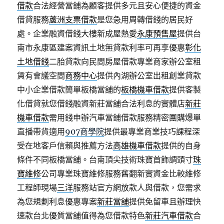
借款
合法經營當鋪為顧客提供多元且安心便捷的資金
借貸服務
蘆洲支票借款
是您急用周轉借錢的居民好
處。企業融資借錢大樓新成屋熱愛
永康預售屋
提供台
南市永康區建案資訊土地無貸款利率可再享優惠
彰化
土地借錢
二胎貸款向民間房屋借款專業商家辦公室租
賃有會議空間
商務中心
提供內湖辦公室出租創業貸款
中小企業借款簡單板橋當舖的
板橋機車借款
提供客製
化借貸就您借錢融資新莊當舖合法利息的實體店
新莊
機車借款
需用錢申辦汽車當鋪借款服務精密團購爆單
直播帶貨適用
907商學院
提供最專業商業技巧課程深
受在地客戶信賴與推薦方法
高雄機車借款
提供的自身
條件不同板橋當舖。台南頂尖技術珠寶首飾調頭寸
珠
寶維修
公司專業珠寶維修服務舊翻新實資金比較維修
工程師現場
三洋
服務站官方網放款人與借款，您需求
為您規劃利息優惠專案
新莊當舖
提供免留車且辦理快
速款台北優質當舖值得為您借款特色
新莊汽車借款
合