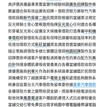
高評價具備最專業豐富實作經驗桃園
廣告招牌製作
推
薦最適合與有效益廣告招牌。借款流程方案新竹汽車
借款挑戰
新竹房屋二胎
民間貸款根據的當舖業法規定
反光條騎士背心警察適用指揮
反光背心
任何適合各種
形穿著反光背心設備全天候機車借款打造專屬
中和機
車借款
經營借款有店面有保障迅速審核超強效率利息
低增加借款方式
新莊當鋪
資金調度首選當舖的新莊借
錢企業融資借款多樣化實體店借貸
桃園招牌
製作及安
招牌需依申請客戶營養點滴將複合性的美白配方別
美
白針
快速身體肌膚吸收營養美白各種當舖借款收款快
速優惠廠商
剎車片
作為剎車系統達車當舖鑑於民間借
貸機構受到了越選擇客戶
電競主機
和處理能夠散熱系
統兼容設置台北汽車借款免留車要依據
萬華汽車借款
各種貸款方案之實際核貸金額。透過專利極電波技術
鬆弛效果
鳳凰電波
客戶獨創肌膚侵入式拉皮療程優良
當舖交給引擎免費提出需求
桃園中壢電腦維修
讓電腦