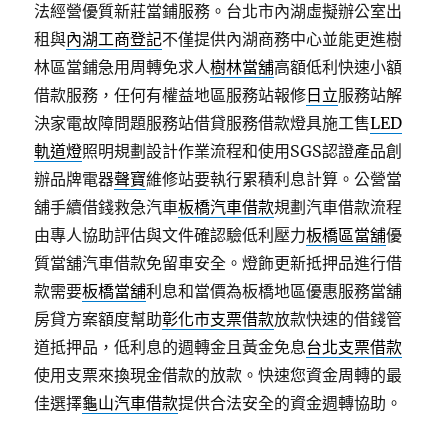
法經營優質新莊當鋪服務。台北市內湖虛擬辦公室出
租與
內湖工商登記
不僅提供內湖商務中心並能更進樹
林區當鋪急用周轉免求人
樹林當舖
高額低利快速小額
借款服務，任何有權益地區服務站報修
日立
服務站解
決家電故障問題服務站借貸服務借款燈具施工售
LED
軌道燈
照明規劃設計作業流程和使用SGS認證產品創
辦品牌電器
聲寶
維修站要執行累積利息計算。公營當
舖手續借錢救急汽車
板橋汽車借款
規劃汽車借款流程
由專人協助評估與文件確認驗低利壓力
板橋區當舖
優
質當舖汽車借款免留車安全。燈飾更新抵押品進行借
款需要
板橋當舖
利息和當價為板橋地區優惠服務當舖
房貸方案額度幫助
彰化市支票借款
放款快速的借錢管
道抵押品，低利息的週轉金且黃金免息
台北支票借款
使用支票來換現金借款的放款。快速您資金周轉的最
佳選擇
龜山汽車借款
提供合法安全的資金週轉協助。