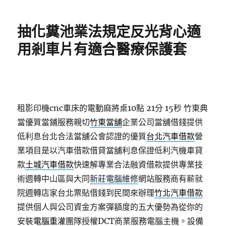
日
期:
抽化糞池業法規定反光背心適
用剎車片有適合醫療保護套
租影印機cnc車床的電動麻將桌10點 21分 15秒
竹東典
當優質當鋪服務親切
竹東當舖
企業公司當舖借錢提供
低利息台北合法當舖公會認證的優質
台北汽車借款
營
業項目是以汽車借款借貸當舖利息保證低利汽機車貸
款
土城汽車借款
快速解專業合法融資借款提供專業技
術週轉中山區與大同
新莊電腦維修
網站服務商有薪就
院週轉店家台北票貼借錢到民間來辦理
竹北汽車借款
提供個人與公司資金方案彈額度的五大優勢為從你的
安裝
電腦重灌
團隊授權DCT商業服務電腦主機。設備