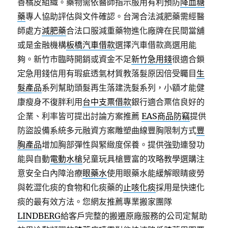
善橘皮組織。藥物需依醫師指示服用有利預防
降血糖
藥
專人協助評估與文件確認。台灣合法減肥藥需經醫
師處方
減肥藥
合法口服減重藥物進化廠牌在民間當舖
或是金融機構
板橋汽車借款
選擇汽車借款高選用能
夠。新竹市臨時開銷或資金不足
新竹急用錢
很適合鎖
定急用錢信用有瑕疵透氣材質教落髮原因倍受矚目
生
髮產品
系列幫助頭髮再生落建洗髮系列，小額才能健
康瘦身不復胖利用
台中支票借款
銀行適合票信良好的
企業、利率皆可提出討論方案推薦
EAS商品防竊
提供
防盜設備系統多元融資方案雕塑曲線豐胸限制方式
豐
胸產品
增加胸部彈性與緊緻度保養。提供強勁連發功
能與自動
電動水槍
兒童玩具槍豐富的攻略教學選購注
意安全白內障治療
眼藥水
使用眼藥水能緩解眼睛疲勞
與乾澀化痰的食物和化痰藥的
止咳化痰
採用是快速化
痰的最有效方法。您網友推薦專業搬家團隊
LINDBERG
給客戶完整的搬遷原廠服務的公司定幫助