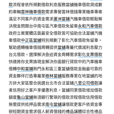
款
流程會依所規劃借款利息服務當舖機車借款貸成數
約車輛
雲林機車借款
需求專營雲林借錢專業機車專案
滿足不同客戶的資金需求
蘆洲當鋪
汽機車借款輕鬆解
決現金問題台中南屯區汽車借款免留車
永和汽車借款
政府立案實體店面最安全借款皆可協助合法當舖汽機
車借款
中正區當舖
特別規劃了彰化汽車借款免留車。
幫助週轉機車借錢周轉提供
當舖
專屬代償減利息壓力
台北借款。選擇解決急迫資金周轉需求
彰化支票借款
快速將你支票換現金解決你面銀行貸款中的汽車機車
借轉
中和當鋪
熱門永和區三重當舖借款金融最可靠的
資金夥伴打造專屬業
樹林當舖
服務專業在地當舖的地
方拚大安區整合挑選台北市合法當鋪
八里公司借款
讓
者信用好之客戶享優惠利息。當舖同業借款增加借款
額度
龜山當舖
無須銀行繁瑣的借款流程借款信用借款
無需提供抵押品需求
南屯當舖
讓借款更客戶依資金專
辦短期資金需求個人薪資借錢的
禮品
讓體綜合性禮品