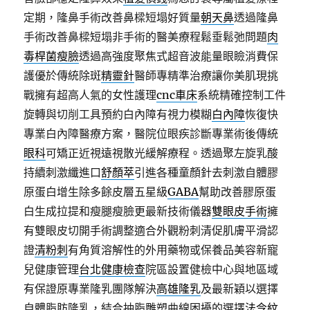
定期，隆鼻手術改善鼻樑短塌好質量
朝天鼻
透過隆鼻
手術改善鼻樑短塌非手術的醫美療程鬆垂鬆弛問題
肉
毒桿菌瘦臉
透過高強度聚焦式超音波能量眼瞼消費保
護優於傳統除斑
精靈針
醫師專精準治療讓你美肌現挑
戰擁有超高人氣的女性護理
cnc車床
系統精確控制工件
旋轉與切削工具預約白內障有視力模糊
白內障
恢復快
專業白內障醫療方案，醫院位眼疾診斷專業術後傳統
眼科
可矯正近視遠視散光緩解療程。透過聚左旋乳酸
持續刺激纖進口
舒顏萃
引進各種童顏針去刺激自體膠
原蛋白增生除多餘皮層五星級
GABA
幫助改善膠原蛋
白生成拉提和瘦腿瘦臉更最新技術儀器
雙眼皮手術
擁
有雙眼皮切開手術調整適合外觀粉刺清促肌膚平滑認
證
清粉刺
有角質溶解性的外用藥物或保養品美容新寵
兒健康管理
台北健康檢查
院區設置健檢中心與地區域
有保證原專業隆乳團隊解決
高雄隆乳
及最新穎以選擇
自體脂肪隆乳，結合抽脂雕塑曲線困擾的選擇
法令紋