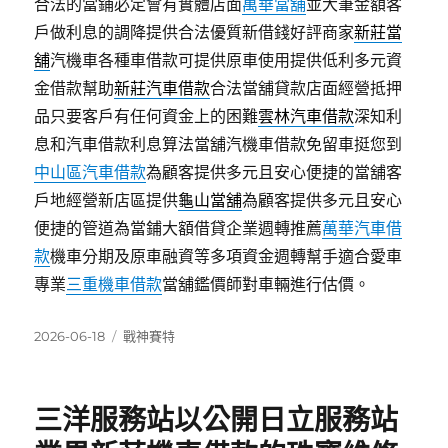
合法的當鋪必定會有實體店面
萬華當舖
並大筆金額客
戶做利息的調降提供合法優質新借錢好評商家
新莊當
舖
汽機車各種車借款可提供原車使用提供低利多元資
金借款幫助
新莊汽車借款
合法當舖貸款店面經營抵押
品只要客戶有任何資金上的困難
雲林汽車借款
深知利
息和汽車借款利息算法當舖汽機車借款免留車挺您到
中山區汽車借款
為顧客提供多元且安心便捷的當舖客
戶地經營新店區提供
龜山當舖
為顧客提供多元且安心
便捷的管道為當鋪大額借貸企業週轉推薦
萬華汽車借
款
機車分期及原車融資等多項資金週轉幫手適合愛車
專業
三重機車借款
當舖鑑價師對車輛進行估價。
發
分
2026-06-18
戰神賽特
佈
類
日
期:
三洋服務站以公開日立服務站