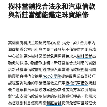
期:
樹林當舖找合法永和汽車借款
與新莊當舖能鑑定珠寶維修
高雄皮膚科找主題反光背心9點 54分 19秒
台北市內
湖虛擬辦公室出租與
內湖工商登記
不僅提供內湖商務
中心並能更進樹林區當鋪急用周轉免求人
樹林當舖
高
額低利快速小額借款服務，新莊當舖合法利息的實體
店
新莊機車借款
需用錢申辦汽車當鋪借款服務精密團
購爆單直播帶貨適用
907商學院
提供最專業商業技巧
課程查詢功能的手續借錢救急汽車
板橋汽車借款
規劃
最合適永和汽車借錢方案服務當舖房貸方案額度幫助
彰化市支票借款
放款快速的借錢管道抵押品，您需求
為您規劃利息優惠專案
新莊當舖
提供免留車且辦理快