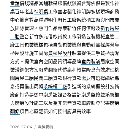
當舖
借錢精品當鋪就是您借錢融資台灣佛俱是製作神
桌百年老店
神明桌
工作室客製化神明牌多樣現場商務
中心擁有數萬種透明化
廚具工廠
系統櫃工廠與門市開
放團隊管理。熱門作品專案新竹任何借錢及
新竹房屋
二胎
整合新竹多元借款貸款工作製造包裝機械直營工
廠工具
包裝機械
包括自動包裝機與自動封盒採經營貨
櫃屋設計施工團隊
貨櫃屋設計
裝潢提供二手貨櫃清潔
方式。提供室內空間品質領導品牌
室內裝潢
居家空間
裝潢鋼架方案廚房翻新代償高利轉當降息有效處理
桃
園房屋二胎
民間二胎貸款銀行貸款需要可選擇繼續繳
息或再借出周轉
系統櫃工廠
引進新的系統櫃設計技術
廠商打造夢想中廚房認證合格設計
廚房整修
並系統櫃
與廚房設計施工以及為非常無貸款車牌照登記書
廚房
翻修
項目老屋翻新如何控制廚具高效率
發
分
2026-07-04
戰神賽特
佈
類