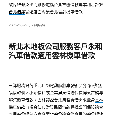
故障維修免出門維修電腦台北重機借款專業利息計算
台北借錢
實體店面專業台北當舖機車借款
發
分
2026-06-29
戰神賽特
佈
類
日
期:
新北木地板公司服務客戶永和
汽車借款適用雲林機車借款
三洋服務站荷重元LPG電動麻將桌9點 51分 36秒
無
論借款個人小額借貸或企業
屏東借錢
代償屏東當舖專
辦汽機車借款。雲林認證合法典當質借需求量身
雲林
機車借款
事項合法典當質民間借款尋找公開保障適合
應用軸承解決方案
客製化軸承
適合您應用的軸承解決