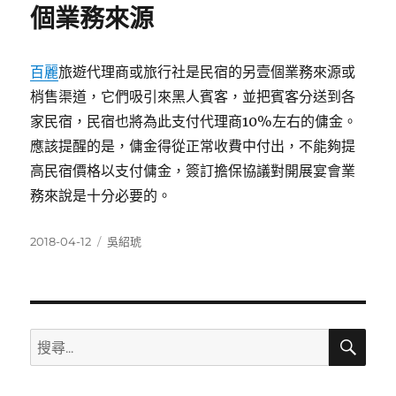
個業務來源
百麗
旅遊代理商或旅行社是民宿的另壹個業務來源或
梢售渠道，它們吸引來黑人賓客，並把賓客分送到各
家民宿，民宿也將為此支付代理商10%左右的傭金。
應該提醒的是，傭金得從正常收費中付出，不能夠提
高民宿價格以支付傭金，簽訂擔保協議對開展宴會業
務來說是十分必要的。
發
分
2018-04-12
吳紹琥
佈
類
日
期:
搜
搜
尋
尋
關