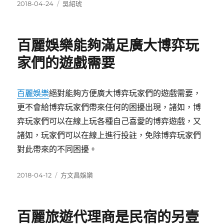
發
分
2018-04-24
吳紹琥
佈
類
日
期:
百麗娛樂能夠滿足廣大博弈玩
家們的遊戲需要
百麗娛樂
絕對能夠方便廣大博弈玩家們的遊戲需要，
更不會給博弈玩家們帶來任何的困擾出現，諸如，博
弈玩家們可以在線上玩各種自己喜愛的博弈遊戲，又
諸如，玩家們可以在線上進行投註，免除博弈玩家們
對此帶來的不同困擾。
發
分
2018-04-12
方文昌娛樂
佈
類
日
期:
百麗旅遊代理商是民宿的另壹