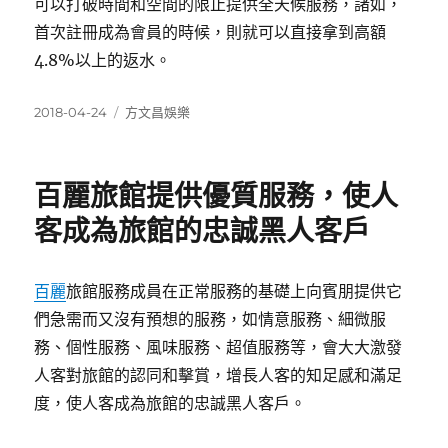
可以打破時間和空間的限止提供全天候服務，諸如，
首次註冊成為會員的時候，則就可以直接拿到高額
4.8%以上的返水。
發
分
2018-04-24
方文昌娛樂
佈
類
日
期:
百麗旅館提供優質服務，使人
客成為旅館的忠誠黑人客戶
百麗
旅館服務成員在正常服務的基礎上向賓朋提供它
們急需而又沒有預想的服務，如情意服務、細微服
務、個性服務、風味服務、超值服務等，會大大激發
人客對旅館的認同和擊賞，增長人客的知足感和滿足
度，使人客成為旅館的忠誠黑人客戶。