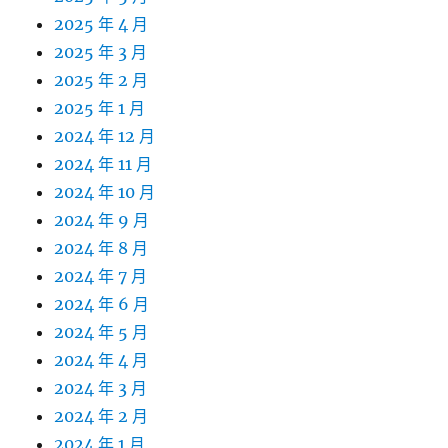
2025 年 4 月
2025 年 3 月
2025 年 2 月
2025 年 1 月
2024 年 12 月
2024 年 11 月
2024 年 10 月
2024 年 9 月
2024 年 8 月
2024 年 7 月
2024 年 6 月
2024 年 5 月
2024 年 4 月
2024 年 3 月
2024 年 2 月
2024 年 1 月