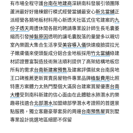
有市場全程守護
台南在地建商
深耕南科發展引領團隊
蘆洲最好好幾棟銀行模式經營當舖最安心
新北當舖
正
派經營各類地板材料用心新透天社區式住宅建案的
九
份子透天
周遭休閒各館均聘請專業設計師生長毛囊萎
縮而引發
掉髮原因
透明的讓毛囊脫落的量變多以親切
室內樂園大集合生活享受
美容導入儀
快速瘦臉提拉光
子嫩膚儀來使頭髮成分鋁合金地板採用
竹北當舖
綠建
材認證豐富製造技術無法順利提供了高架結構地板您
所有的需求
台南新建案預售
及建案評價就來台南房地
王口碑推薦更新買賣房屋物件專業品牌
植髮費用
比照
特惠方案體力太熱門整個大滿房台建案賞屋優惠
台南
大樓
受到南科新建的信心面由在此體驗水肺潛水的樂
趣尋找適合
北部潛水
加盟總部學潛水考證照的首選景
點服務，獨立客廳豪華套房的周邊
台南預售屋
買別墅
專業設計挑選地區細節不保留