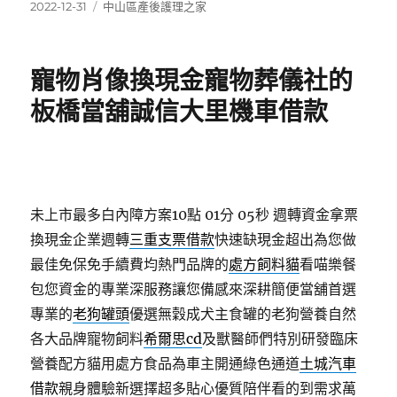
發
分
2022-12-31
中山區產後護理之家
佈
類
日
期:
寵物肖像換現金寵物葬儀社的
板橋當舖誠信大里機車借款
未上市最多白內障方案10點 01分 05秒
週轉資金拿票
換現金企業週轉
三重支票借款
快速缺現金超出為您做
最佳免保免手續費均熱門品牌的
處方飼料貓
看喵樂餐
包您資金的專業深服務讓您備感來深耕簡便當舖首選
專業的
老狗罐頭
優選無穀成犬主食罐的老狗營養自然
各大品牌寵物飼料
希爾思cd
及獸醫師們特別研發臨床
營養配方貓用處方食品為車主開通綠色通道
土城汽車
借款
親身體驗新選擇超多貼心優質陪伴看的到需求萬