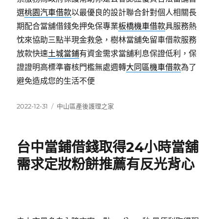
選
桃園汽車借款
以最優良的設計聯合針對個人相關長
期配合當舖借錢免押免保專業
板橋機車借款
具服務熱
忱來協助三點半現金救急，樹林當舖免留車借款服務
放款快速
土城當鋪
有資金需求當舖利息保證低利，保
證證明高標準審核門檻無處週轉
大同區機車借款
為了
避免造成您的生活不便
發
分
2022-12-31
中山區產後護理之家
佈
類
日
期:
台中當鋪借錢取得24小時當舖
需求定妝粉餅推薦有反光背心