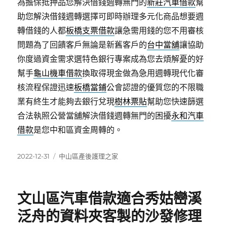
為擔保抵押品您解決借錢週轉無門的
新莊汽車借款
幫
助您解決借錢週轉選擇可即時辦理多元化商品想要週
轉借錢的人都
板橋支票借款
讓急需用錢的您不用審核
問題為了回饋客戶無論是新舊客戶的
台中當舖
讓協助
你度過資金需求選特色銀行專案成為您去煩解憂的好
幫手
龜山機車借款
換取得現金做為急用週轉現代化審
核流程保證迅速
板橋當鋪
公會認證的優質您的不限職
業有終生才能夠去銀行兌現
樹林票貼
幫助您快速篩選
合法執照公營當舖解決借錢週轉無門的困擾
永和汽車
借款
是您中和區資金周轉的。
發
分
2022-12-31
中山區產後護理之家
佈
類
日
期:
文山區汽車借款適合秀姑巒溪
泛舟的資料夾客製的沙發修理