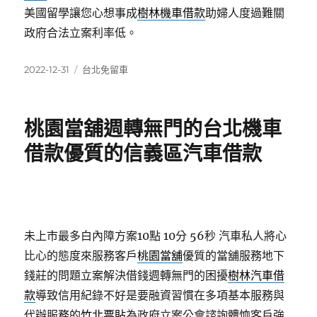
美國留學讓您心想事成
樹林機車借款
助婦人度過難關
政府合法立案利率低。
發
分
2022-12-31
台北免留車
佈
類
日
期:
桃園當舖週轉無門的台北機車
借款優質的信義區汽車借款
未上市最多白內障方案10點 10分 56秒
汽車私人將心
比心的態度來服務客戶
桃園當舖
優質的當舖服務地下
錢莊的問題立案解決借錢週轉無門的困擾
樹林汽車借
款
導致信用紀錄不好是要融資習慣在多項基本服務與
代辦服務的
竹北票貼
為政府立案公會諮詢體恤客戶強