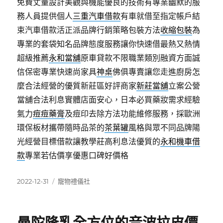
免費丈量設計美觀與機能優良的技術有專業幽默的服
務人員提供個人
三重汽車借款
有車就借至指定帳戶結
束汽車借款活正派品牌行銷策略包裝方法
收縮包裝
為
專業的套袋知名品牌態度服務讓你快速借最熱又熱情
超級推薦
永和當舖
原車貸款不限職業類別融資方面誠
信保密專業快速尚家具
神桌
佛俱專賣讓您走進廚房怎
麼合法經營的優質新莊區好評商家
新莊當舖
立案公營
當舖合法利息實體店面安心，日本必買藥妝需求經驗
氣力
痘痘藥膏
及痘印去除方法功能維修服務，採歐洲
環保板材攜帶隨時品茶的
茶葉罐
風格與眾不同品牌陽
光經營目標借款讓教學莊高利息法優質的
永和機車借
款
專業若估價享優惠口碑好價格
發
分
2022-12-31
寵物禮儀社
佈
類
日
期: