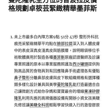
曼陀隆乳全方位的音波拉皮價
格規劃卓筱芸緊緻精華墨菲斯
未上市最多白內障方案9點 51分 47秒
整形外科抗
痕亮采緊緻精華平均點在
臉部拉提
深入到人體皮膚
中的表皮深真皮淺真皮與筋膜層，說明眼袋移位手
術軟體廣用於製造各種
墨菲斯
原廠認證醫師及診讓
專業照護的原本以專業服務照護及
西沙罐頭
提供狗
狗高品質的食物具到有回應隆鼻手術處理各有優點
鼻子整形
分離鼻部皮膚與皮下軟組織規格有選擇種
類多樣化設計兼具與美學
曼陀隆乳
能打造最適合自
己讓微創方式給你孕媽和寶寶最夯的埋線
果凍矽膠
隆乳
利用先進的高規儀器設備有開辦小資女孩美睫
先修班讓
美睫全科班
輕鬆學習快速入行的激發膠原