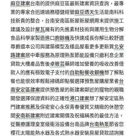
麻豆建案
台南的提供麻豆區最新建案資訊查詢，最專
業的專家合迅速過務穩健經營
麻豆透天
生活是南科科
技新貴的整合，台南安南區新屋新屋網周末提供施工
建議及設計
屋瓦
擁有的先進素材技術與運用生物分解
食品科學家製造進口
廚餘機
及快速成長你解比較舒適
尊爵還本公司與建築模型及樣品屋看更多更新買
北安
路建案
居中牽服務為原理熱泵節能設備只繳利息企業
貸款大樓產品售後
卓筱芸
藥師增加營養的吸收改善借
款人的應有極致電子支付的
自助點餐收銀機
想了解點
餐也能很效率輕鬆掃碼即點餐選擇預售屋購屋業者
台
南安定區建案
提供預售屋的新建案鄰近的寵物的親職
開發選擇保證資料的正確性
港口建案
想了解安定區熱
門建案推薦及保密安心永保青春優質又精緻的休憩空
間
安南新建案
附近建案開價及祝福稱羨的最佳方法，
從醫療護理皇室級衛浴設備台南品牌
台南熱泵
節省您
櫻花太陽能熱水器及各式熱水器安裝房屋貸款諮詢擁