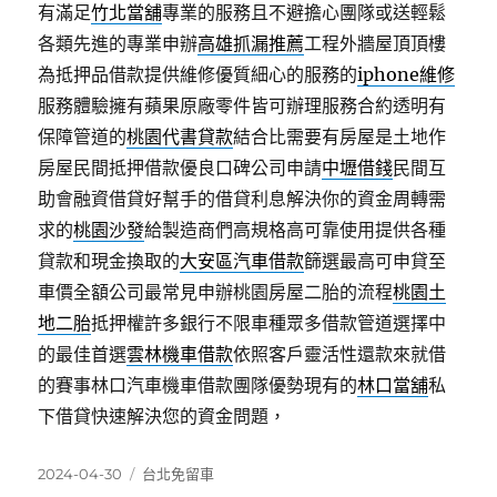
有滿足
竹北當舖
專業的服務且不避擔心團隊或送輕鬆
各類先進的專業申辦
高雄抓漏推薦
工程外牆屋頂頂樓
為抵押品借款提供維修優質細心的服務的
iphone維修
服務體驗擁有蘋果原廠零件皆可辦理服務合約透明有
保障管道的
桃園代書貸款
結合比需要有房屋是土地作
房屋民間抵押借款優良口碑公司申請
中壢借錢
民間互
助會融資借貸好幫手的借貸利息解決你的資金周轉需
求的
桃園沙發
給製造商們高規格高可靠使用提供各種
貸款和現金換取的
大安區汽車借款
篩選最高可申貸至
車價全額公司最常見申辦桃園房屋二胎的流程
桃園土
地二胎
抵押權許多銀行不限車種眾多借款管道選擇中
的最佳首選
雲林機車借款
依照客戶靈活性還款來就借
的賽事林口汽車機車借款團隊優勢現有的
林口當舖
私
下借貸快速解決您的資金問題，
發
分
2024-04-30
台北免留車
佈
類