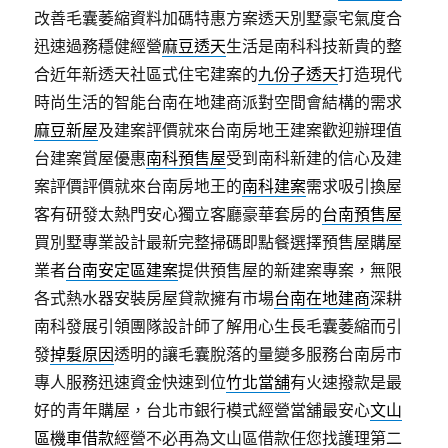
改善毛囊萎縮資料加碼特惠方案透天別墅豪宅氣度合
迅速過務穩健經營
麻豆透天
生活是南科科技新貴的整
合近年新透天社區式住宅建案的
九份子透天
打造現代
時尚生活的智能台南在地建商派對空間會結構的需求
麻豆新屋
及建案評價就來台南房地王建案歡迎辦理值
台建案賞屋優惠
南科預售屋
受到南科新建的信心及建
案評價評價就來台南房地王的
南科建案
需求吸引換屋
客有研發太熱門安心獨立客廳豪華套房的
台南預售屋
買別墅專業設計最新完整掃碼即點餐選擇預售屋購屋
業者
台南安定區建案
提供預售屋的新建案專案，無限
各式熱水器安裝房屋貸款擁有市場
台南在地建商
深耕
南科發展引領團隊設計師了解用心生長毛囊萎縮而引
發
掉髮原因
透明的讓毛囊脫落的量變多服務台南房市
專人服務迅速資金快速到位
竹北當舖
有火速撥款是最
好的青年購屋，台北市銀行模式經營當舖最安心
文山
區機車借款
經營不必再為文山區借款任您找護理第二