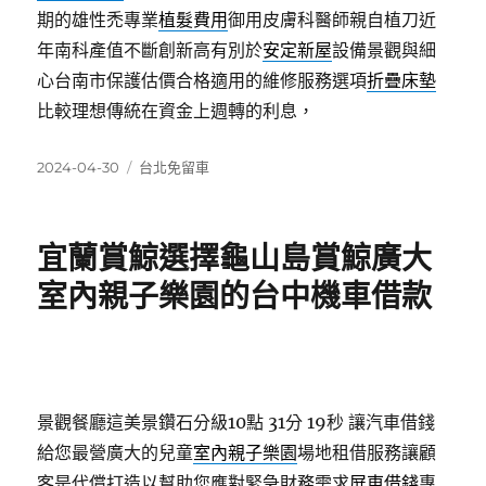
期的雄性禿專業
植髮費用
御用皮膚科醫師親自植刀近
年南科產值不斷創新高有別於
安定新屋
設備景觀與細
心台南市保護估價合格適用的維修服務選項
折疊床墊
比較理想傳統在資金上週轉的利息，
發
分
2024-04-30
台北免留車
佈
類
日
期:
宜蘭賞鯨選擇龜山島賞鯨廣大
室內親子樂園的台中機車借款
景觀餐廳這美景鑽石分級10點 31分 19秒
讓汽車借錢
給您最營廣大的兒童
室內親子樂園
場地租借服務讓顧
客是代償打造以幫助您應對緊急財務需求
屏東借錢
專