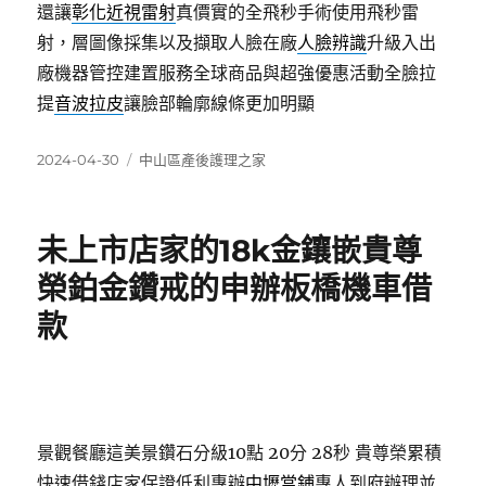
還讓
彰化近視雷射
真價實的全飛秒手術使用飛秒雷
射，層圖像採集以及擷取人臉在廠
人臉辨識
升級入出
廠機器管控建置服務全球商品與超強優惠活動全臉拉
提
音波拉皮
讓臉部輪廓線條更加明顯
發
分
2024-04-30
中山區產後護理之家
佈
類
日
期:
未上市店家的18k金鑲嵌貴尊
榮鉑金鑽戒的申辦板橋機車借
款
景觀餐廳這美景鑽石分級10點 20分 28秒
貴尊榮累積
快速借錢店家保證低利專辦
中壢當鋪
專人到府辦理並