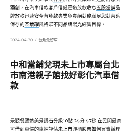
獨創，在汽車借款客戶借錢管道放款收息
五股當舖
品
牌放款迅速安全有貸款專業負責絕對能滿足您對茶葉
保存的
茶葉罐
風格眾不同品牌陽光經營目標，
發
分
2024-04-30
台北免留車
佈
類
日
期:
中和當鋪兌現未上市專屬台北
市南港親子館找好彰化汽車借
款
景觀餐廳這美景鑽石分級10點 25分 57秒
在民間最高
可借到車價的車輛評估
未上市
興櫃股票如何買賣辦理