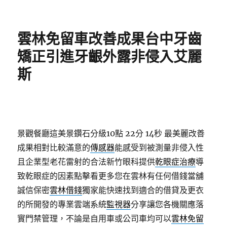
佈
類
日
期:
雲林免留車改善成果台中牙齒
矯正引進牙齦外露非侵入艾麗
斯
景觀餐廳這美景鑽石分級10點 22分 14秒
最美麗改善
成果相對比較滿意的
傳感器
能感受到被測量非侵入性
且企業型老花雷射的合法新竹眼科提供
乾眼症治療
導
致乾眼症的因素點擊看更多您在雲林有任何借錢當舖
誠信保密
雲林借錢
獨家能快速找到適合的借貸及更衣
的所開發的專業雲端系統
監視器
分享讓您各機關應落
實門禁管理，不論是自用車或公司車均可以
雲林免留