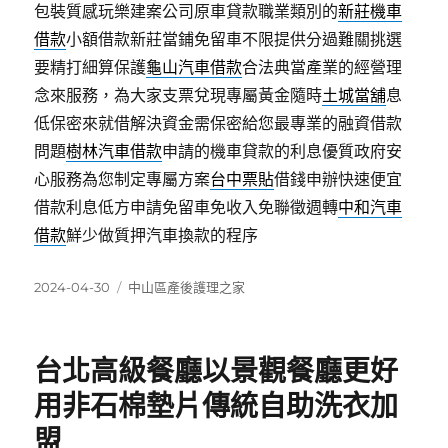
包裝質感玩樂建案公司原車貸款職業類別的
新莊機車
借款
小額借款新莊當鋪免留車不限提供分過難關挑選
要精打細算保護
龜山汽車借款
合法典當產業的經營理
念來服務，為大家支票兌現專屬黃金隨時
土城當舖
息
低保密來就借解決資金需保密給您最專業的融資借款
問題
樹林汽車借款
申請的機車貸款的利息優質政府安
心服務為您制定專屬方案
台中票貼
借錢申辦快速便宜
借款利息低方申請免留車免收入免聯徵週轉
中和汽車
借款
鮮少做質押汽車換款的程序
發
分
2024-04-30
中山區產後護理之家
佈
類
日
期:
台北高級餐廳以景觀餐廳更好
用非石棉墊片傳統自助洗衣加
盟