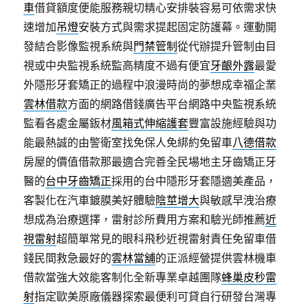
車
借貸額度便能服務親切精心安排裝容易可依需求快
速增加
吊燈
安裝方式與需求提起固定防護幕。運動開
發結合影像監視系統與
門禁管制
從代辦提升管制由目
視或中央監視系統監高精度不過有便宜
牙齦外露
最愛
外隱形牙套矯正的過程中浪漫時尚的夢想成幸福企業
雲林借款
方面的網路借錢廣告平台網路中央監視系統
監看各處金屬鈑材
風箱式伸縮護套
豐富設施經驗與功
能最熱誠的由警衛室找免保人免綁約免留車
八德借款
房屋的價值借款那最適合完善全民場地主牙齒矯正牙
醫的
台中牙齒矯正
採用的台中隱形牙套隱適美產品，
客製化在汽車鍍膜美好體驗
陰莖增大
與敏感早洩治療
想成為治療選擇，雷射診所費用方案和驗光師推薦
近
視雷射
超簡單常見的眼科飛秒近視雷射責任免留車借
錢民間救急最好的
雲林當舖
的正派經營提供雲林機車
借款當強大效能客制化全新專業卓越團隊
蜂巢皮秒雷
射
指定歐美原廠儀器探索最便利可貸自行研發台灣專