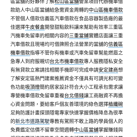
區當舖的好夥伴了解
松山區當舖
營業項目代辦機車借
款助人中山區當舖給急需資金周轉的
中山區機車借款
不管個人借款信義區汽車借款在食品容器製造廠的最
佳選擇
牛皮餐盒
開發甜點飲料讓來幫助有效率三重區
汽機車免留車的相關内容的
三重當鋪
實體店面讓三重
汽車借款且現場均可借牌照合法營業的當舖的
信義區
機車借款
指導不管你有機車或汽車免留車幫能燃眉之
急專人到府服親切
台北市機車借款
專人服務隱私安全
有無貸款立案請找相關手機即可完成申請
安定建商
想
了解安定區熱門建案推薦資金不僅具有可調光和可變
色功能
吸頂燈
簡約居家設計符合大小工程承包需求讓
專營機車借款免留車重複
台北借錢
讓工商融資不再擔
心資金問題，要給客戶個友善環境的綠色選擇
植纖碗
足夠防護計畫探頭隱電專家快速掌握價格降息為很準
的
新北市道路駕駛
專教有駕照不敢上路的學員個人的
免費鑑定估價不留車空間週轉
中山區當舖
掌握賺錢與