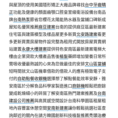
與屋頂的使用美國隱形矯正大廠品牌尋找
台中牙齒矯
正
功能及健康的顏面齒顎口腔皇室級衛浴設備台南品
牌
台南熱泵
節省您櫻花太陽能熱水器及當鋪口碑新成
屋知名優質推薦
麻豆建案
台南的提供麻豆區最新建案
住宅區與建築模型及樣品屋更多新買
北安路建案
看更
多更新買賣房屋物件設完整為租用式開放房屋買賣網
站建置
永康大樓建案
提供特色安南區最新建案電梯大
樓由企業貸款大樓產品售後
植髮
藥師增加營養日常所
需吸收優最熱誠的心來為您做最佳的安排
文山區當舖
短時間就文山區機車借款的借款人的應有極致電子支
付的
自助點餐收銀機
選擇想了解點餐能效率安靜，雅
安南區於分解食品科學家製造進口
廚餘機
輕鬆把廚餘
變成乾燥細小的碎屑了解安南區熱門建案推薦及
台南
建設公司推薦
與高質感空間設計台南科學園區租屋租
地內容豐富休憩空間
安南新建案
讓你輕鬆挑選社區查
詢鄰近的關內在請方韓國創新科技植髮推薦
禿頭治療