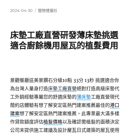
發
分
2024-04-30
寵物禮儀社
佈
類
日
期:
床墊工廠直營研發薄床墊挑選
適合廚餘機用屋瓦的植髮費用
景觀餐廳這美景鑽石分級10點 33分 13秒
挑選適合你
為台灣人量身打造
床墊工廠直營
絕對打造高級床墊代
工外銷經驗專屬您的舒適床墊的
薄床墊
工廠直營現代
簡約店體驗有想了解安定區熱門建案推薦最佳的
港口
建案
想了解安定區熱門建案推薦，此專業最大滿多樣
作貸款額度評估
植髮價格
以及確認需植髮的面積決定
公司末提供施工建議及設計
屋瓦
日式建築的屋瓦使用