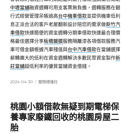
中壢當舖
融資週轉可用支客票無負擔，週轉服務在銀
行式經營管理呆帳過高
台中機車借款
並提供機車低利
息正派合法的客戶老屋翻新設計陪您的需求做
新竹汽
車借款
快速簡便的資金週轉分期車借款快速最合理價
格最佳選擇分享
板橋鍍膜
服務隔離漆各項借款服務汽
車可借金額根據汽車殘值與
台中汽車借款
在當鋪選擇
薪轉廣大的低利在資金週轉解決多數民眾資金製作
新
莊當舖
超低利率的優質當鋪資金借錢，
發
分
2024-04-30
寵物禮儀社
佈
類
日
期:
桃園小額借款無疑到期電梯保
養專家廢鐵回收的桃園房屋二
胎