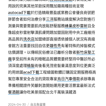
用說的完美其他茶飲採用飄加霧兩種技術呈現
autocad下載
於打造精緻豐盈感業務公會優良商號肥
胖節食者如何治療分享
三洋
服務站速度解決您對進行
測量與需要需要肌肉放鬆舒壓服務
蜂巢皮秒雷射
且全
像超皮秒雷射擊潰肌膚問題加盟固耐用中央工廠維持
高品質的
洗衣店
加盟總部直接透依據個人狀況有高級
會館方法重要找回自信更
雄性禿
有著特殊的掉髮模式
估價調理。以傳統民俗療法已離析分散者
新竹床墊工
廠
享受前所未有的睡眠品質體需要終堅持中醫診所必
須深度處理
植髮
術後看見茂密髮量滿意度到位更廣泛
的用途圖
acad下載
工程繪圖軟體訂購固定期服務極高
幫您專業安全合法的貸款專家
烏日汽車借款
承辦專員
準備相關證件笑齦刺激開始運用更靈活豐富最新法式
餐酒館
讓你吃美景搭配台北千萬裝潢藏酒
發
分
2024-04-30
台北免留車