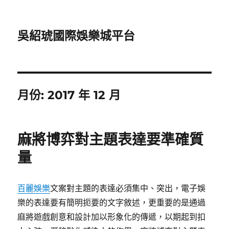
吳紹琥國際娛樂城平台
月份:
2017 年 12 月
麻將博弈對主題表達要準確質
量
百麗娛樂
文案對主題的表達必須集中、突出，電子娛
樂的表達要有簡明扼要的文字敘述，更重要的是通過
麻將遊戲創意和設計加以形象化的傳遞，以期起到扣