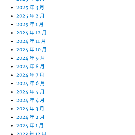
2025 年 3 月
2025 年 2 月
2025 年 1 月
2024 年 12 月
2024 年 11 月
2024 年 10 月
2024 年 9 月
2024 年 8 月
2024 年 7 月
2024 年 6 月
2024 年 5 月
2024 年 4 月
2024 年 3 月
2024 年 2 月
2024 年 1 月
2023 年 12 月