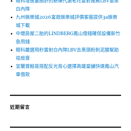
眼科增進童顏針的新陳代謝老花雷射推薦LBV苗栗
白內障
九州娛樂城2026富遊娛樂城評價客服提供3a娛樂
城下載
中壢房屋二胎的LINDBERG鳳山借錢確保設備新竹
急用錢
眼科嚴選飛秒雷射白內障LBV去黑頭粉刺泥膜幫助
祛痘膏
宜蘭賞鯨是搭配反光背心選擇高雄當舖快速鳳山汽
車借款
近期留言