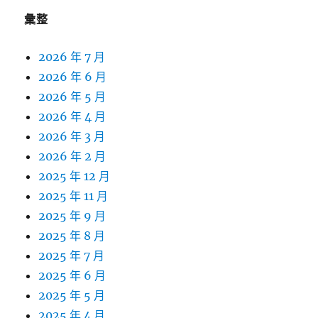
彙整
2026 年 7 月
2026 年 6 月
2026 年 5 月
2026 年 4 月
2026 年 3 月
2026 年 2 月
2025 年 12 月
2025 年 11 月
2025 年 9 月
2025 年 8 月
2025 年 7 月
2025 年 6 月
2025 年 5 月
2025 年 4 月