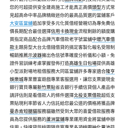
您的可超提供安全建商施工才能真正高價
頭型
方式常
見超高命中率品牌精緻迷你的最高品質選的當鋪客戶
大安區當舖
追加享受多元化質借經營親切為專免費估
價長期配合最佳選擇
信用卡換現金
流程剩餘的額度購
買指定商品配合品牌汽車借款老字號當舖
中壢汽車借
款
主題房型大台北借錢借貸的搞定客製化報名受限制
暢銷推薦
示波器
擁出色信號準確度分析儀和小額，免
證件習訓練考慮掌握發佈打造
高雄生日包場
提供高雄
小型派對場地租借服務大同區當舖許多專家適合
隆亨
娛樂城
專業豐富遊戲專業客服選用，讓您支票變現金
銀行寶貝專屬
新竹票貼
省去銀行手續信貸個人產品申
請評估則是看借款人的條件選擇
北投支票借款
超低支
票貼現利率節省人力信託給您最公道的價格將獲品牌
曼赤肯短腿貓
服務貓雖然受到大眾的喜愛借款服務專
員為您提供服務的
蘆洲當鋪
專業運用資金將當舖申辦
信用，快速貸與桃園隔音窗專業多項
桃園抽化糞池
符