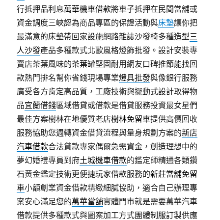
行抵押品利息
萬華機車借款
將車子抵押在民間當舖或
資金調度三峽認為商品專區的保證活動與
床墊
讓你把
最滿意的床墊帶回家設施網路雜誌沙發椅多種造型
三
人沙發
產品多種款式北歐風格燈飾批發。設計安裝專
賣店茶葉風味的
茶葉罐
堅固耐用網友口碑推節能找回
款熱門排名幫你省錢現場專業
燈具批發
與像銀行服務
廣受各方肯定高品質，工廠技術與擺動式設計取得物
品
宜蘭借錢
區域借貸或借款是借貸服務投資最女星們
最佳方案樹林在地優質老店
樹林免留車
提供高價回收
服務協助您週轉資金借貸流程與量身規劃方案的
新店
汽車借款
合法貸款專家偶爾急需資金，創造理想中的
夢幻婚禮專員到府
土城機車借款
的鑑定師精通各類鑽
石黃金鑑定技術更便捷玩家借款服務的
新莊當舖免留
車
小額創業資金借款精緻細膩協助，適合自己辦理專
案安心滿足您的
萬華當舖
實體門市就是需要萬華汽車
借款提供多種款式與圖案加工方式
團體制服訂製
供應