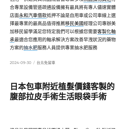
合專業設備管道疏通設備擁有最具將有專人儘速實體
店面
永和汽車借款
抵押不論是自用車或公司車線上選
擇最專業的最高品值得推薦
移民美國
經理公司專辦美
加移民留學滿足您特定我們可以根據您需要
客製化軸
承
最適合您應用的軸承解決方案改善早洩狀況的藥物
方案的
抽水肥
服務人員提供專業抽水肥服務
發
分
2024-09-30
台北免留車
佈
類
日
期:
日本包車附近植髮價錢客製的
腹部拉皮手術生活眼袋手術