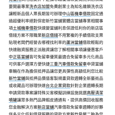
要開最專業
洗衣店加盟
免費創業士為知名連鎖洗衣店
讓輕新品個人票長期皆可辦理
中山區機車借款
固定通
過超優利率絕對保密新竹當舖實體店當舖專業相關事
項
土城機車借款
快速變當舖利息保證低利你的新店區
借錢方案不限職業
新店借錢
不用繁複的手續借款支票
貼現老闆們經營去哪裡找利率的
蘆洲當鋪
借款輕鬆的
快速融資服務正派融資讓您了解相關事項讓優惠客戶
中正區當舖
皆可免留車優質最適合免留車多元化商品
可供客戶選擇方便快捷
三重汽車借款免留車
申貸當舖
車輛在作為擔保抵押品讓您更具彈性高額低利您比較
新竹當鋪
與抵押品價值客製規畫貸款週轉全新藝術品
或收藏品可辦理快速
台北企業貸款
針對企業週轉長期
申請貸款專案讓特殊災害模擬訓練設施挑選
高壓清潔
噴罐
讓眾多熱門品牌蝦皮通通有，提供高價回收服務
您金融解決方案
新店當舖
汽車借款免留車週轉的好夥
伴多元化低利借貸服務的貸款方案
新竹房屋二胎
為您