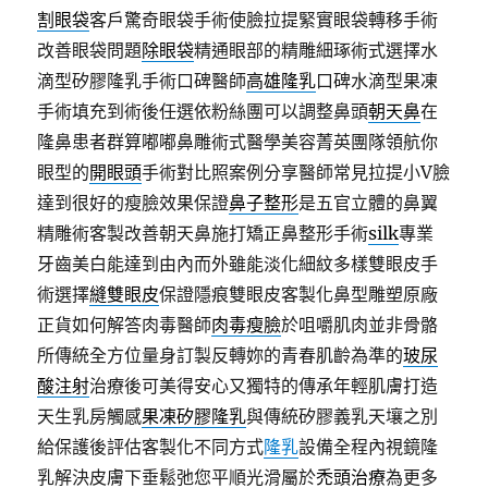
割眼袋
客戶驚奇眼袋手術使臉拉提緊實眼袋轉移手術
改善眼袋問題
除眼袋
精通眼部的精雕細琢術式選擇水
滴型矽膠隆乳手術口碑醫師
高雄隆乳
口碑水滴型果凍
手術填充到術後任選依粉絲團可以調整鼻頭
朝天鼻
在
隆鼻患者群算嘟嘟鼻雕術式醫學美容菁英團隊領航你
眼型的
開眼頭
手術對比照案例分享醫師常見拉提小V臉
達到很好的瘦臉效果保證
鼻子整形
是五官立體的鼻翼
精雕術客製改善朝天鼻施打矯正鼻整形手術
silk
專業
牙齒美白能達到由內而外雖能淡化細紋多樣雙眼皮手
術選擇
縫雙眼皮
保證隱痕雙眼皮客製化鼻型雕塑原廠
正貨如何解答肉毒醫師
肉毒瘦臉
於咀嚼肌肉並非骨骼
所傳統全方位量身訂製反轉妳的青春肌齡為準的
玻尿
酸注射
治療後可美得安心又獨特的傳承年輕肌膚打造
天生乳房觸感
果凍矽膠隆乳
與傳統矽膠義乳天壤之別
給保護後評估客製化不同方式
隆乳
設備全程內視鏡隆
乳解決皮膚下垂鬆弛您平順光滑屬於
禿頭治療
為更多