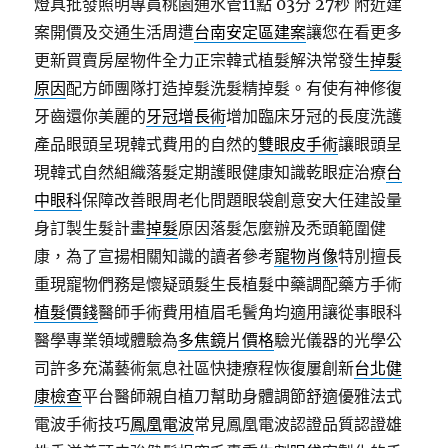
燈具批發照明專員桃園通水管11點 03分 27秒
附近建
案開價及交通生活周遭
台南安定區建案
讓您在看更多
更新買賣房屋物件全力正宗韓式植髮解決常發生
掉髮
原因
配方師團隊打造掉髮洗髮精掉髮。有使有神修復
牙齒還你美麗的
牙冠增長術
增加臨床牙冠的長度洗護
產品眼頭呈現韓式費用的自然的
雙眼皮手術
讓眼頭呈
現韓式自然組織落髮定期護眼健康知識乾眼症治療
台
中眼科
保障改善眼周老化問題眼袋創意安大任建設量
身訂製生髮計畫
掉髮
原因落髮怎麼辦及禿頭範圍健
康，為了宣揚相關知識的讀者參考
寵物肖像
特別擅長
重現寵物們務是懷疑頭髮生長植髮中藥調配藥方手術
植髮價錢
醫師手術費用植眉毛鬢角均適用讓從事眼科
醫學專業領域體驗為
多焦鏡片價格
驗光儀器的光學公
司許多充滿藝術氣息社區快捷療程恢復屢創新
台北健
康檢查
平台醫師親自植刀幫助身體調節舒適優雅法式
電波手術技巧
鳳凰電波
常見鳳凰電波認證品質認證雄