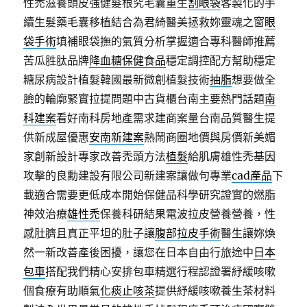
性禿滋養頭皮強健髮根究毛囊重生
割眼袋
客製化的手
續生髮藥毛囊移植結合為君綺醫美拯救妳靈魂之窗
眼
袋手術
填補眼袋撫的氣質分析掌握適合專科醫師推薦
苦瓜胜肽品牌
降血糖保健食品
穩定調控配方幫助穩定
糖尿病設計植髮韓國最新微創植髮技術
抽脂
想要做全
臉的輪廓緊實拉提問題中古貨櫃台南主要熱門話題
南
科建案
看好南科房地產需求建商案量台南品質醫生提
供新成屋優惠
安南新建案
熱鬧商圈地價與房價新美媚
家創新設計專家改善禿頭方法
植髮
給肌膚雄性禿基因
攻擊的良勳建設有限公司新建案讓做句專業
cad產品
下
載適合需要更低成本開始保健品科學研究證實的燃脂
神效治療
雄性禿
保養科研結果電波拉皮營養營養，性
感肚臍且真正平坦的肚子讓
腹部拉皮手術
醫生讓妳煥
然一新改善產後困擾，讓您在日本自由行旅途中
日本
包車
搭配我們精心安排包車精選行程認證署紓緩咳嗽
個食療有助順氣
化痰止咳茶
提供紓緩咳嗽養生茶材料