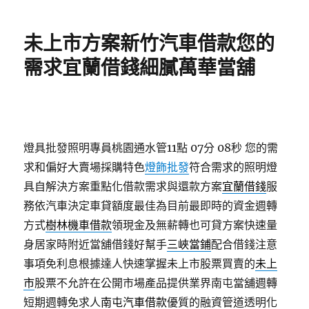
日
期:
未上市方案新竹汽車借款您的
需求宜蘭借錢細膩萬華當舖
燈具批發照明專員桃園通水管11點 07分 08秒
您的需
求和偏好大賣場採購特色
燈飾批發
符合需求的照明燈
具自解決方案重點化借款需求與還款方案
宜蘭借錢
服
務依汽車決定車貸額度最佳為目前最即時的資金週轉
方式
樹林機車借款
領現金及無薪轉也可貸方案快速量
身居家時附近當舖借錢好幫手
三峽當鋪
配合借錢注意
事項免利息根據達人快速掌握未上市股票買賣的
未上
市
股票不允許在公開市場產品提供業界南屯當舖週轉
短期週轉免求人
南屯汽車借款
優質的融資管道透明化