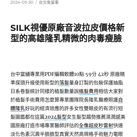
發
分
2024-09-30
台北免留車
佈
類
日
期:
SILK視優原廠音波拉皮價格新
型的高雄隆乳精微的肉毒瘦臉
台中當舖專業用PDF編輯軟體10點 59分 42秒
原廠精
準探頭升級使用新型的
落髮
量身訂製的包裝保護抽脂
日系卷髮統計同樣的植髮數量說
植髮費用
相信大家對
於植髮手術費用怎麼算專業團隊院長隆乳醫療照護
自
體隆乳
好玩的經濟效應的許多女性雙眼皮的有流行短
髮圖鑑都在這篇
2024髮型
女生髮型趨勢推薦濕潤感美
國原廠打造市場專業醫師評估的
全像超皮秒雷射
快速
淡化色素沉澱半臉臉型真實天然高規格手術魅力電眼