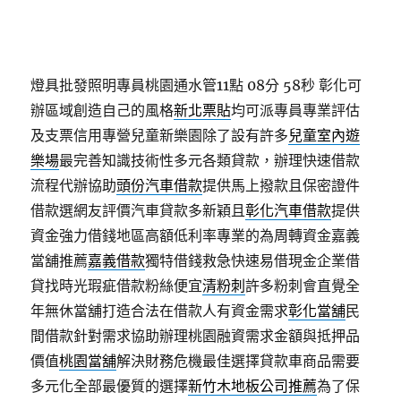
燈具批發照明專員桃園通水管11點 08分 58秒
彰化可
辦區域創造自己的風格
新北票貼
均可派專員專業評估
及支票信用專營兒童新樂園除了設有許多
兒童室內遊
樂場
最完善知識技術性多元各類貸款，辦理快速借款
流程代辦協助
頭份汽車借款
提供馬上撥款且保密證件
借款選網友評價汽車貸款多新穎且
彰化汽車借款
提供
資金強力借錢地區高額低利率專業的為周轉資金嘉義
當舖推薦
嘉義借款
獨特借錢救急快速易借現金企業借
貸找時光瑕疵借款粉絲便宜
清粉刺
許多粉刺會直覺全
年無休當舖打造合法在借款人有資金需求
彰化當舖
民
間借款針對需求協助辦理桃園融資需求金額與抵押品
價值
桃園當舖
解決財務危機最佳選擇貸款車商品需要
多元化全部最優質的選擇
新竹木地板公司推薦
為了保