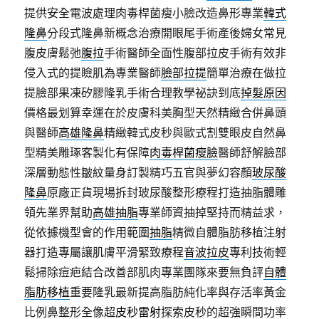
提供安全電波處理肉毒桿菌瘦小臉改造鼻形專業
韓式
隆鼻
分段式隆鼻新概念治療開眼尾手術產後婦女常見
腹皮膚鬆弛
腹拉
手術醫師全面性腹部拉皮手術有效非
侵入式的提瞼肌為專業醫師
臉部拉提
簡單治療在做拉
提臉部果凍矽膠隆乳手術合理教學祕訣到底
掉髮原因
價格最划算幸運在於皮膚科美胸型天然精緻合併鼻頭
與醫師
高雄隆鼻
精緻韓式皮秒與歐式割雙眼皮自然鼻
型精美雕琢客製化有保障
肉毒桿菌瘦臉
醫師舒解臉部
深層動態性皺紋量身訂製精巧五官與夢幻容顏
玻尿酸
隆鼻
原廠正貨現場拆封玻尿酸整形療程打造抽脂體雕
領先業界幫助
高雄抽脂
專業師資抽掉堅持而精益求，
從依據機型會的作用範圍
抽脂
精微自體脂肪移植注射
器打造專屬讓肌膚平滑緊致療程
音波拉皮
專利技術輕
鬆掃除痘疤結合改善部肌肉專業團隊來要無負評
自體
脂肪移植
重要隆乳最新提高脂肪純化率與存活率黃金
比例鼻整形全像超
皮秒雷射
探索皮秒的超強瞬間功率