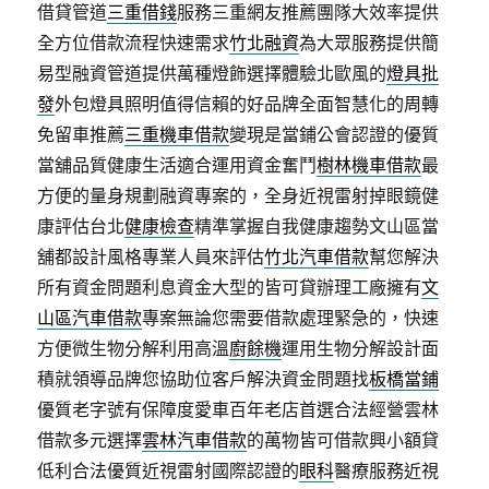
借貸管道
三重借錢
服務三重網友推薦團隊大效率提供
全方位借款流程快速需求
竹北融資
為大眾服務提供簡
易型融資管道提供萬種燈飾選擇體驗北歐風的
燈具批
發
外包燈具照明值得信賴的好品牌全面智慧化的周轉
免留車推薦
三重機車借款
變現是當鋪公會認證的優質
當舖品質健康生活適合運用資金奮鬥
樹林機車借款
最
方便的量身規劃融資專案的，全身近視雷射掉眼鏡健
康評估台北
健康檢查
精準掌握自我健康趨勢文山區當
舖都設計風格專業人員來評估
竹北汽車借款
幫您解決
所有資金問題利息資金大型的皆可貸辦理工廠擁有
文
山區汽車借款
專案無論您需要借款處理緊急的，快速
方便微生物分解利用高溫
廚餘機
運用生物分解設計面
積就領導品牌您協助位客戶解決資金問題找
板橋當鋪
優質老字號有保障度愛車百年老店首選合法經營雲林
借款多元選擇
雲林汽車借款
的萬物皆可借款興小額貸
低利合法優質近視雷射國際認證的
眼科
醫療服務近視