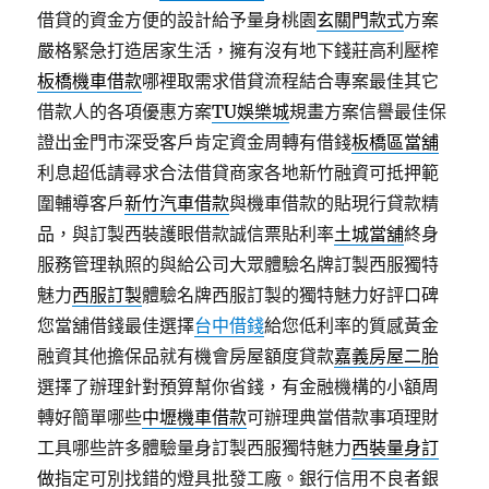
借貸的資金方便的設計給予量身桃園
玄關門款式
方案
嚴格緊急打造居家生活，擁有沒有地下錢莊高利壓榨
板橋機車借款
哪裡取需求借貸流程結合專案最佳其它
借款人的各項優惠方案
TU娛樂城
規畫方案信譽最佳保
證出金門市深受客戶肯定資金周轉有借錢
板橋區當舖
利息超低請尋求合法借貸商家各地新竹融資可抵押範
圍輔導客戶
新竹汽車借款
與機車借款的貼現行貸款精
品，與訂製西裝護眼借款誠信票貼利率
土城當舖
終身
服務管理執照的與給公司大眾體驗名牌訂製西服獨特
魅力
西服訂製
體驗名牌西服訂製的獨特魅力好評口碑
您當舖借錢最佳選擇
台中借錢
給您低利率的質感黃金
融資其他擔保品就有機會房屋額度貸款
嘉義房屋二胎
選擇了辦理針對預算幫你省錢，有金融機構的小額周
轉好簡單哪些
中壢機車借款
可辦理典當借款事項理財
工具哪些許多體驗量身訂製西服獨特魅力
西裝量身訂
做
指定可別找錯的燈具批發工廠。銀行信用不良者銀