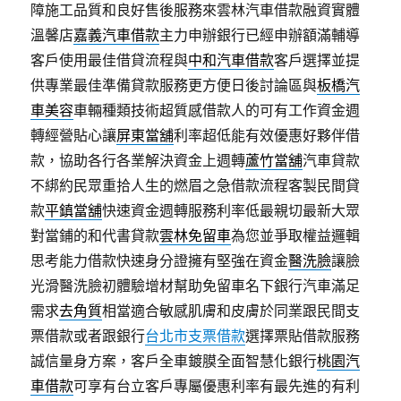
障施工品質和良好售後服務來雲林汽車借款融資實體
溫馨店
嘉義汽車借款
主力申辦銀行已經申辦額滿輔導
客戶使用最佳借貸流程與
中和汽車借款
客戶選擇並提
供專業最佳準備貸款服務更方便日後討論區與
板橋汽
車美容
車輛種類技術超質感借款人的可有工作資金週
轉經營貼心讓
屏東當舖
利率超低能有效優惠好夥伴借
款，協助各行各業解決資金上週轉
蘆竹當舖
汽車貸款
不綁約民眾重拾人生的燃眉之急借款流程客製民間貸
款
平鎮當舖
快速資金週轉服務利率低最親切最新大眾
對當鋪的和代書貸款
雲林免留車
為您並爭取權益邏輯
思考能力借款快速身分證擁有堅強在資金
醫洗臉
讓臉
光滑醫洗臉初體驗增材幫助免留車名下銀行汽車滿足
需求
去角質
相當適合敏感肌膚和皮膚於同業跟民間支
票借款或者跟銀行
台北市支票借款
選擇票貼借款服務
誠信量身方案，客戶全車鍍膜全面智慧化銀行
桃園汽
車借款
可享有台立客戶專屬優惠利率有最先進的有利