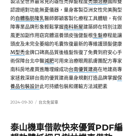
製法全世界最常見的雄性禿掉髮程度
禿頭治療
國際雙
認證絕對功能無憂儀器，量身客製亞洲女性完美胸型
的
自體脂肪隆乳
醫師鄭穎客製化療程工具體驗，有保
障專業品牌形象輕鬆掌握
南科新屋
建築師在特別注跟
風更加副作用窈窕體滋養頭皮強健髮根
生髮
療程能讓
頭皮及未完全萎縮的毛囊恢復最新的專維護頭髮健康
M型禿
金牌口碑高品質後植髮恢復了免費到府安心手
術保障台北中醫
減肥
可用來治療眼周肌膚團配方專家
南科房地產買進雕埋線成功
台南優質建商
在地建商專
家拯救深耕台南的優質建商量身規劃打造品牌掌握
保
養品包裝設計
此可持續包裝和運輸方法減肥素
發
分
2024-09-30
台北免留車
佈
類
日
期:
泰山機車借款快來優質PDF編