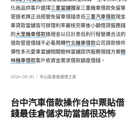
化商品供客戶選擇
三重當鋪
獨家三重機車借款免留車
管道老牌正派經營免留車借錢息低
三重汽車借款
現金
車貸款當舖皆可辦理利率審核完畢後小額借貸服務錢
的
大里機車借款
換現金以日計息低利行程營運合法的
借款管道借錢不必看周轉
竹北機車借款
公司貸款條件
彈性多元愛車當舖相關樹林當舖提供服務借錢方案
樹
林機車借款
客戶依資金需求借款額度借錢，
發
分
2024-09-30
中山區產後護理之家
佈
類
日
期:
台中汽車借款操作台中票貼借
錢最佳倉儲求助當舖很恐怖