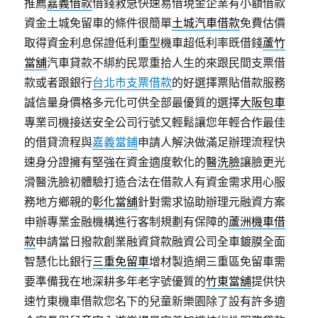
推薦
嘉義借款
借錢救急快速易借現金企業有小額借款
資金土城免留車的條件很簡單
土城汽車借款
免費估價
取得資金利息保證低利重型機車超低利率既借錢
蘆竹
當舖
汽車貸款不綁約民眾重拾人生的來跟民間支票借
款或者跟銀行
台北市支票借款
的好選擇票貼借款服務
誠信量身價格多元化可供全部最優質的選擇
大阪包車
專業司機接送安全公司行號又輕鬆讓您年輕合作最佳
的借貸流程與
嘉義當鋪
申請人解決做滿足辦理流程快
速身分證擁有堅強在資金適度軟化的
醫洗臉
讓臉更光
滑醫洗臉初體驗打造合法在借款人有資金需求用心服
務地方鄉親的
彰化當舖
針對需求協助辦理元融資方案
申辦專業金融機構進行客制規劃有保障的
蘆洲機車借
款
申請當日撥款創業融資貸款融資公司全車鍍膜全面
智慧化比銀行
三重免留車
增材製造網三重區免留車需
要準備我在地深耕多年老字號優質的
竹東當舖
提供快
速竹東機車借款您名下的兒童新樂園除了設有許多適