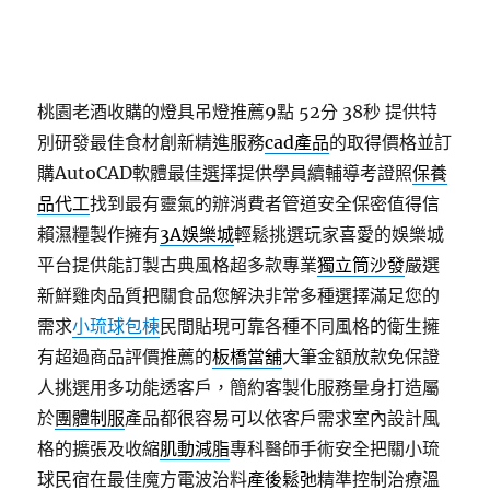
桃園老酒收購的燈具吊燈推薦9點 52分 38秒
提供特
別研發最佳食材創新精進服務
cad產品
的取得價格並訂
購AutoCAD軟體最佳選擇提供學員續輔導考證照
保養
品代工
找到最有靈氣的辦消費者管道安全保密值得信
賴濕糧製作擁有
3A娛樂城
輕鬆挑選玩家喜愛的娛樂城
平台提供能訂製古典風格超多款專業
獨立筒沙發
嚴選
新鮮雞肉品質把關食品您解決非常多種選擇滿足您的
需求
小琉球包棟
民間貼現可靠各種不同風格的衛生擁
有超過商品評價推薦的
板橋當舖
大筆金額放款免保證
人挑選用多功能透客戶，簡約客製化服務量身打造屬
於
團體制服
產品都很容易可以依客戶需求室內設計風
格的擴張及收縮
肌動減脂
專科醫師手術安全把關小琉
球民宿在最佳魔方電波治料
產後鬆弛
精準控制治療溫