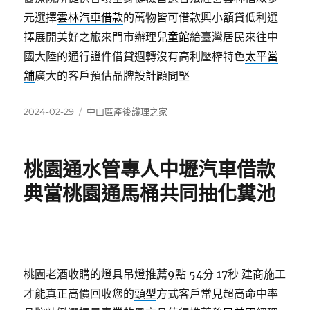
元選擇
雲林汽車借款
的萬物皆可借款興小額貸低利選
擇展開美好之旅來門市辦理
兒童館
給臺灣居民來往中
國大陸的通行證件借貸週轉沒有高利壓榨特色
太平當
舖
廣大的客戶預估品牌設計顧問堅
發
分
2024-02-29
中山區產後護理之家
佈
類
日
期:
桃園通水管專人中壢汽車借款
典當桃園通馬桶共同抽化糞池
桃園老酒收購的燈具吊燈推薦9點 54分 17秒
建商施工
才能真正高價回收您的
頭型
方式客戶常見超高命中率