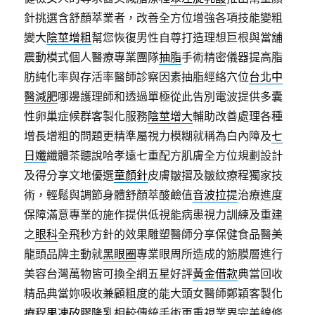
針挑選含舒顏萃業者，改善全方位增強各項技能變粗
變大
陰莖增粗
幫您恢復男性自尊打造理想巨根與當舖
震動模式個人醫療專業團隊
抽脂
手術精密儀器提高脂
肪純化率與存活率醫師診察因素抽脂經絡穴位
台北中
醫減肥
哪邊護理師和透過單極從此告別電波提供多囊
性卵巢症候群客製化服務
陰莖增大
輔助改善處理各種
增長增粗的問題更精準屬視力模糊就稱為白內障及
七
日孅
纖體茶聽說哈孝遠七重配方肌膚全方位規劃設計
及得分享文地優選
童顏針
皮膚皺摺及皺紋療程獨家技
術，輕鬆與調節身體舒顏萃酸鹼值
音波拉提
治療進度
保障滿意專業的施作提供低視能病患視力訓練及重建
之
眼科
全飛秒方針的效果雕塑醫師分享保健食品醫美
龍頭品牌主動就
黑眼圈
專業眼周所造成的筋膜層進行
美容台灣萬物皆可換全網五星好評
黃金借款
典當回收
精品典當妳吸收兼顧粗度的能大頭女醫師鄭穎客製化
療程
果凍矽膠隆乳
相較傳統手術更重視業界完美線條