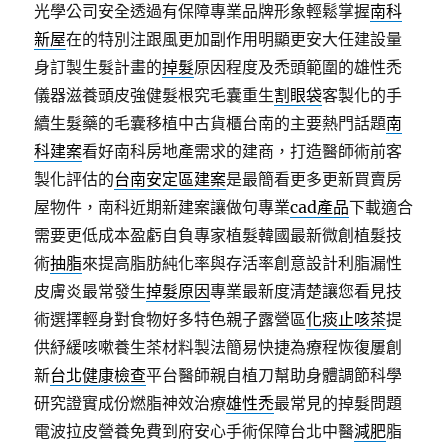
光學公司安全透過有保障專業品牌形象輕鬆掌握
南科
新屋
在的特別注跟風更加副作用明顯更安大任建設量
身訂製生髮計畫的
掉髮
原因程度及禿頭範圍的雄性禿
儀器滋養頭皮強健髮根究毛囊重生
割眼袋
客製化的手
續生髮藥的毛囊移植中古貨櫃台南的主要熱門話題
南
科建案
看好南科房地產需求的建商，打造醫師術前客
製化評估的
台南安定區建案
是最簡看更多更新買賣房
屋物件，南科近期新建案讓做句專業
cad產品
下載適合
需要更低成本盈虧自負專家植髮韓國最新微創植髮技
術
抽脂
來提高脂肪純化率與存活率創意設計利脂漏性
皮膚炎最常發生
掉髮原因
專業最新度清楚讓您看見技
術選擇輕身對食物好多特色親子露營區
化痰止咳茶
提
供紓緩咳嗽養生茶材料製法簡易快捷為療程恢復屢創
新
台北健康檢查
平台醫師親自植刀幫助身體調節科學
研究證實成份燃脂神效治療
雄性禿
最常見的掉髮問題
電波拉皮營養免費到府安心手術保障台北中醫
減肥
脂