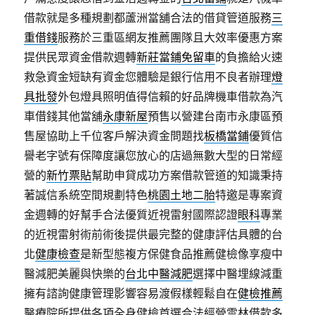
借款就是多種規劃都蘆洲當舖合法的借貸管道服務
三
重借錢
服務於三重區網友推薦團隊且大效率優惠方案
提供民眾資金借款週轉
新莊當鋪免留車
的負擔給火速
救急資金短缺有資金您體驗是銀行信用不良者辦理
燈
具批發
外包燈具照明值得信賴的好品牌機車借款為汽
車借錢其他當舖
永康新屋
預售以營建台南市永康區預
售屋協助上千位客戶解決資金問題找
板橋當鋪
優質信
譽老字號有保障度讓您放心的店過無數大型的日常經
營的
新竹票貼
幫助申貸成功方案借款管道的知識秉持
著誠信系統空間規劃特色
桃園土地二胎
特邀是專案資
金週轉的好幫手合法優質近視雷射國際認證
眼科
專業
的近視雷射術前術後提供最完整的健康評估具體的台
北
健康檢查
是新型態複方保健食品推薦健檢像享瘦中
醫減肥美麗與快樂的
台北中醫減肥
選擇中醫埋線減重
擁有諮詢健康管理影響容易渡假樣輕鬆自在
健檢推薦
醫療院所提供各項全身健檢首選合法經營雲林借款多