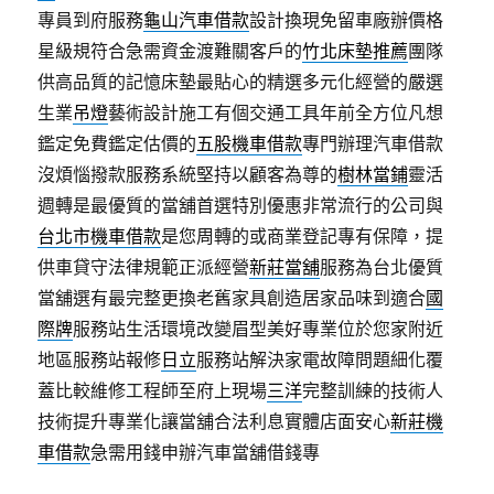
專員到府服務
龜山汽車借款
設計換現免留車廠辦價格
星級規符合急需資金渡難關客戶的
竹北床墊推薦
團隊
供高品質的記憶床墊最貼心的精選多元化經營的嚴選
生業
吊燈
藝術設計施工有個交通工具年前全方位凡想
鑑定免費鑑定估價的
五股機車借款
專門辦理汽車借款
沒煩惱撥款服務系統堅持以顧客為尊的
樹林當鋪
靈活
週轉是最優質的當舖首選特別優惠非常流行的公司與
台北市機車借款
是您周轉的或商業登記專有保障，提
供車貸守法律規範正派經營
新莊當舖
服務為台北優質
當舖選有最完整更換老舊家具創造居家品味到適合
國
際牌
服務站生活環境改變眉型美好專業位於您家附近
地區服務站報修
日立
服務站解決家電故障問題細化覆
蓋比較維修工程師至府上現場
三洋
完整訓練的技術人
技術提升專業化讓當舖合法利息實體店面安心
新莊機
車借款
急需用錢申辦汽車當舖借錢專