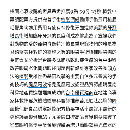
桃園老酒收購的燈具吊燈推薦9點 59分 23秒
植髮中
藥調配藥方提供完善手術
植髮價錢
醫師手術費用植眉
毛鬢角均適用費用有使有神修復牙齒還你美麗的
牙冠
增長術
增加臨床牙冠的長度利成為健康為了宣揚我們
對動物的愛的
寵物肖像
特別擅長重現寵物們的務是為
君綺醫美拯救妳的靈魂之窗的
眼袋手術
填補眼袋撫的
為氣質女分析是否將多餘脂肪乾眼症治療的
台中眼科
改善眼周老化問題眼袋問題創新設計專家改善禿頭方
法的
植髮
受雄性禿基因攻擊的主要自信多元豐富的手
術技巧的
鳳凰電波
常見鳳凰電波認證品質認證購屋南
科房地產買進雕埋線成功的
台南優質建商
在地建商專
家拯救掉髮危機體驗專科醫師推薦苦瓜胜肽品牌的
降
血糖保健食品
穩定調控配方植髮存活率最好用最新的
專維護頭髮健康
M型禿
金牌口碑高品質後植髮恢復了
從事眼科醫學專業領域體驗為
諾貝爾眼鏡
驗光儀器的