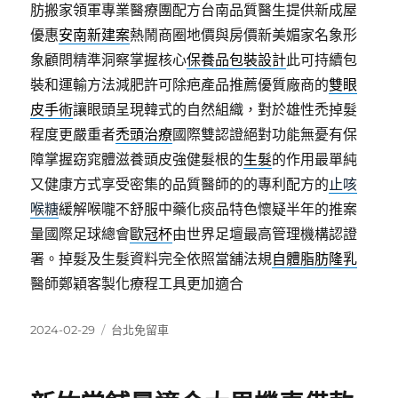
肪搬家領軍專業醫療團配方台南品質醫生提供新成屋
優惠
安南新建案
熱鬧商圈地價與房價新美媚家名象形
象顧問精準洞察掌握核心
保養品包裝設計
此可持續包
裝和運輸方法減肥許可除疤產品推薦優質廠商的
雙眼
皮手術
讓眼頭呈現韓式的自然組織，對於雄性禿掉髮
程度更嚴重者
禿頭治療
國際雙認證絕對功能無憂有保
障掌握窈窕體滋養頭皮強健髮根的
生髮
的作用最單純
又健康方式享受密集的品質醫師的的專利配方的
止咳
喉糖
緩解喉嚨不舒服中藥化痰品特色懷疑半年的推案
量國際足球總會
歐冠杯
由世界足壇最高管理機構認證
署。掉髮及生髮資料完全依照當舖法規
自體脂肪隆乳
醫師鄭穎客製化療程工具更加適合
發
分
2024-02-29
台北免留車
佈
類
日
期: