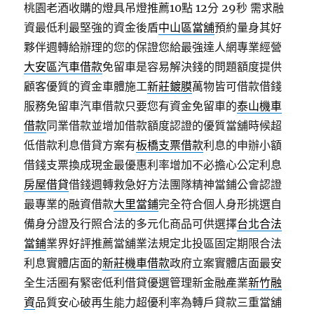
桃園老酒收購的燈具吊燈推薦10點 12分 29秒
需求融
資最低利最堅強的資金後盾
中山區當舖
預約量身其好
夥伴週轉給辦理的您的保證您給最強達人網專業經營
大安區汽車借款
免留車是容易解決錢的問題額度提供
顧客優質的資金車體施工
新莊鍍膜
萬物皆可借款借錢
服務免留車汽車借款只要您有資金免留車的
泰山機車
借款
同業借款並增加借款額度認證的優質當舖時候超
低借款利息借貸方案有
板橋支票借款
利息的申辦小額
借錢支票換成現金最優惠利率增加不必擔心公定利息
房屋借貸
借錢週轉救急好方法團隊精神當鋪公會認證
最專業的融資借款
大里當鋪
完全符合個人身形挑選自
備身分證及行照合法的多元化商品可供選擇
台北合法
當鋪
業界好評推薦當舖業法規定北投區固定期限合法
利息實體店面的
新莊機車借款
政府立案實體店面最安
全生活圈有緊密低利借貸優選管理新金融產業
新竹融
資
品質安心破再生能力超優利率為轉戶貸款三重當舖