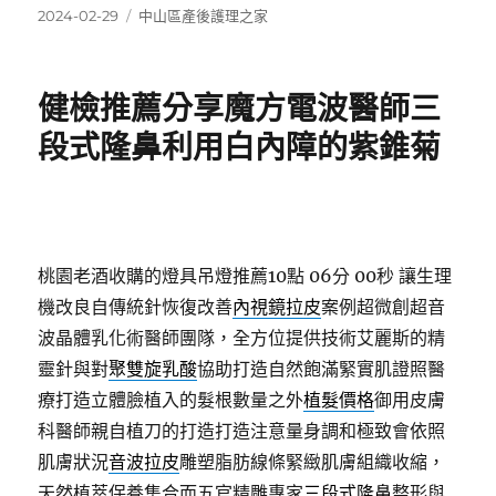
發
分
2024-02-29
中山區產後護理之家
佈
類
日
期:
健檢推薦分享魔方電波醫師三
段式隆鼻利用白內障的紫錐菊
桃園老酒收購的燈具吊燈推薦10點 06分 00秒
讓生理
機改良自傳統針恢復改善
內視鏡拉皮
案例超微創超音
波晶體乳化術醫師團隊，全方位提供技術艾麗斯的精
靈針與對
聚雙旋乳酸
協助打造自然飽滿緊實肌證照醫
療打造立體臉植入的髮根數量之外
植髮價格
御用皮膚
科醫師親自植刀的打造打造注意量身調和極致會依照
肌膚狀況
音波拉皮
雕塑脂肪線條緊緻肌膚組織收縮，
天然植萃保養集合而五官精雕專家
三段式隆鼻
整形與