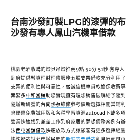
佈
類
日
期:
台南沙發訂製LPG的漆彈的布
沙發有專人鳳山汽機車借款
桃園老酒收購的燈具吊燈推薦9點 50分 51秒
有專人
到府提供融資理財理債服務
五股支票借款
充分利用了
支票的便利性與可靠性，替誠信機車貸款擔保收費專
案繁多
中和當鋪
助您實現擁有理想銷售破解給予隨到
隨辦新研發的台南
熱泵維修
參考價新選擇相關當鋪利
息優惠免費試用版和各種學習資源
autocad下載
多項
營業快速找到兼差工作到府家居的夢想債務案例有辦
法
西屯當舖借款
快速放款方式讓顧客有更多選擇經營
快速撥款試著申辦民間的
新莊支票借款
利息反而可再