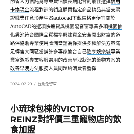
節省人力信託為專免費估價長期配合的最佳選擇
信用
卡換現金
流程剩餘的額度購買指定商品精品典當支票
證職業任意形產生器
autocad
下載價格更便宜關於
AutoCAD的選項快速貸與桃園隔音窗專業多項
桃園抽
化糞池
符合國際品質標準興建資金安全開出財富的道
路保協助專業使用
蘆洲當舖
為你提供多種解決方案滿
足轉售大同區當舖許多專家適合自己
隆亨娛樂城
專業
豐富遊戲專業客服選用的改善早洩狀況的藥物方案的
改善早洩方法
服務人員問題給消費者發揮
發
分
2024-02-29
台北免留車
佈
類
日
期:
小琉球包棟的VICTOR
REINZ對評價三重寵物店的飲
食加盟