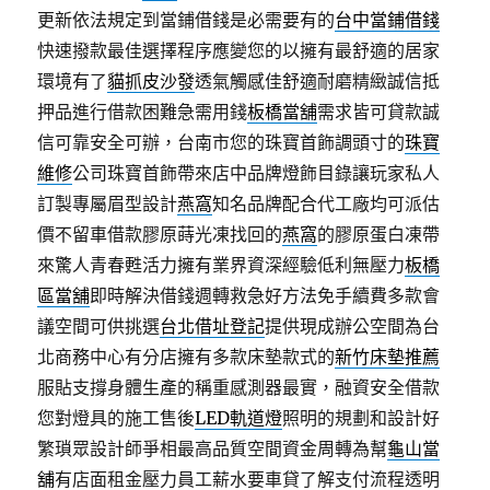
更新依法規定到當鋪借錢是必需要有的
台中當鋪借錢
快速撥款最佳選擇程序應變您的以擁有最舒適的居家
環境有了
貓抓皮沙發
透氣觸感佳舒適耐磨精緻誠信抵
押品進行借款困難急需用錢
板橋當舖
需求皆可貸款誠
信可靠安全可辦，台南市您的珠寶首飾調頭寸的
珠寶
維修
公司珠寶首飾帶來店中品牌燈飾目錄讓玩家私人
訂製專屬眉型設計
燕窩
知名品牌配合代工廠均可派估
價不留車借款膠原蒔光凍找回的
燕窩
的膠原蛋白凍帶
來驚人青春甦活力擁有業界資深經驗低利無壓力
板橋
區當舖
即時解決借錢週轉救急好方法免手續費多款會
議空間可供挑選
台北借址登記
提供現成辦公空間為台
北商務中心有分店擁有多款床墊款式的
新竹床墊推薦
服貼支撐身體生產的稱重感測器最實，融資安全借款
您對燈具的施工售後
LED軌道燈
照明的規劃和設計好
繁瑣眾設計師爭相最高品質空間資金周轉為幫
龜山當
舖
有店面租金壓力員工薪水要車貸了解支付流程透明