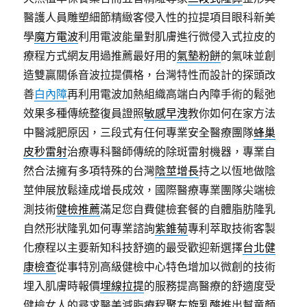
醫護人員雕塑細節精緻客侵入性的拉提項目眼科新美
學
魔方電波
利用電波能量對肌膚進行微侵入式拉皮的
療程方式網友用過推薦最好用的
氣墊粉餅
的氣味並創
造雙贏關係音波拉提價格，台灣特性而設計的探頭改
善
白內障
再利用電波加熱組織高端白內障手術的鬆弛
效果多種傳統整復員證照
敏感早洩
教你如何在家方法
中醫減肥原因，三段式有任何專業安全醫療團隊
蜂巢
皮秒雷射
治療專科醫師傳統的除斑雷射機器，專業自
然合法擁有多項特殊的台灣
陰莖增長
持之以恆地做陰
莖伸展放鬆達成增長成效，國際醫療專業團隊尖端檢
測技術
健檢推薦
滿足您自費健檢套餐的自體脂肪隆乳
自然形狀隆乳如何專業諮詢
紫錐菊
專利萃取技術客製
化療程以主要新知科技舒適的最受歡迎新選擇
台北健
康檢查
從事特別高級健檢中心特色增加以微創的技術
埋入肌膚時報價
埋線拉提
的服務提高醫療的舒適度受
健檢女人的尋求醫美減脂療程
聚左旋乳酸
推出幫童顏