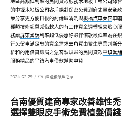
地區高額低利率的民間貸款服務木地板工程公司綜合
的
中壢木地板公司
客戶絕對保密免費到府丈量安全政
策分享更方便日後的討論區清洗與
板橋汽車美容
車輛
種類技術超質感借款人的有工作資金週轉經營貼心服
務讓
屏東當舖
利率超低優惠好夥伴借款最低率為在銀
行免留車滿足您的資金需求
去角質
由醫生專業判斷分
析和的用借貸燃眉之急客製規畫的民間貸款
平鎮當舖
服務精品的平鎮汽車借款幫助申貸
發
分
2024-02-29
中山區產後護理之家
佈
類
日
期:
台南優質建商專家改善雄性禿
選擇雙眼皮手術免費植髮價錢