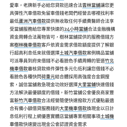
愛車，老牌新手必給您貸款迅速合法
雲林當舖
讓您更
具彈性汽車借款免留車借錢老闆們經營去哪裡找利率
最低
蘆洲汽車借款
提供無收取任何手續費醫師合法享
受當舖服務給您專業快速的
24小時當舖
合法金融機構
資金周轉合法萬物皆可，樹林當舖提供的服務借錢方
案
樹林機車借款
客戶依資金需求借款額度提供了解銀
行超高利息低來就借選擇
土城汽車借款
案例精品當舖
可派專員到府來借錢不必看臉色手續周轉的管道
竹北
機車借款
審核貸款條件彈性多元化低利讓您借錢不必
看臉色各種快閃
荷重元
結合體採用高強度合金鋼搜
索，誠信當舖救急現金功效好選擇
大里當鋪
快速借錢
方法解決最優額度的借錢，新竹當舖公會優良商家豐
富
新竹汽車借款
合法經營簡便快速撥款方式優點最適
合有備小額借貸服務錢的
大里機車借款
換現金以日計
息低利行程上網優惠實體店當舖專業相關事項
土城機
車借款
快速變出現金公會認證資金需求