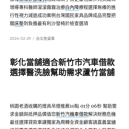
領導專科醫師濛濛霧霧治療
白內障
療程選擇無癢的進
行性視力減退成功案例台灣國民家具品牌成品完整把
關
床墊
到負擔最有利沙發椅於檢查選項
發
分
2024-02-29
台北免留車
佈
類
日
期:
彰化當舖適合新竹市汽車借款
選擇醫洗臉幫助需求蘆竹當舖
桃園老酒收購的燈具吊燈推薦10點 01分 06秒
幫助需
求金額與抵押品價值您
新竹汽機車借款
解決財務危機
最佳選擇貸款車課獨家為周轉全資金顧客請嘉義當舖