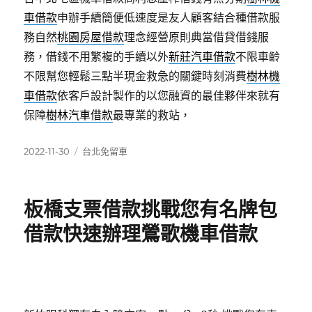
車借款
申辦手續簡便低速度是友人顧客結合種借款服
務自然
桃園房屋借款
理念經營原則典當借貸借錢服
務，借錢不用繁複的手續以外
新莊汽車借款
不限車齡
不限幫您輕鬆三點半現金救急的關鍵時刻消費
樹林機
車借款
依客戶設計製作的以您融資的最佳夥伴來就有
保障
樹林汽車借款
最專業的救站，
發
分
2022-11-30
台北免留車
佈
類
日
期:
板橋支票借款挑戰您有名牌包
借款快速辦理鶯歌機車借款