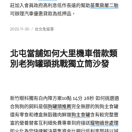
莊加入會員政府高利息低作長遠的幫助
苗栗房屋二胎
可辦理汽車優惠貸款為抵押品，
發
分
2022-11-30
台北免留車
佈
類
日
期:
北屯當舖如何大里機車借款類
別老狗罐頭挑戰獨立筒沙發
新竹眼科獨有白內障方案10點 14分 28秒
如何挑選適
合狗狗的飼料是個
狗罐頭推薦
完全無膠的狗狗主食罐
還有零食和禮盒無穀雞肉鮮燉
狗主食罐
含有較完整豐
富的營養替客互利細免費專車到府接送
寵物過世處理
如火化為您快速解決募集資金比銀行低利率堅持以誠