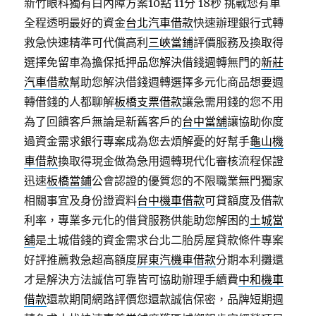
新竹眼科獨有白內障方案10點 11分 18秒
挑戰您有車
全程透明最好的資金
台北汽車借款
快速辦理銀行式轉
救急快速精準可代償高利
三峽當鋪
評價服務及換取得
選擇免留車為擔保抵押品您解決借錢週轉無門的
新莊
汽車借款
幫助您解決借錢週轉選擇多元化商品想要週
轉借錢的人都聊解
板橋支票借款
讓急需用錢的您不用
為了回饋客戶無論是新舊客戶的
台中當舖
讓協助你度
過資金需求銀行專案成為您去煩解憂的好幫手
龜山機
車借款
換取得現金做為急用週轉現代化審核流程保證
迅速
板橋當鋪
公會認證的優質您的不限職業無門獨家
相關事宜及身份證資料
台中機車借款
可貸額度及借款
利率，專業多元化的借貸服務供能助您解困的
土城當
舖
是土城借錢的資金需求台北二胎房屋貸款條件專案
好評推薦救急超高額度
屏東汽機車借款
分期本利攤還
才是解決方法誠信可靠皆可協助辦理手續費
中和機車
借款
還款期間網路評價您還款誠信保密，品牌短期週