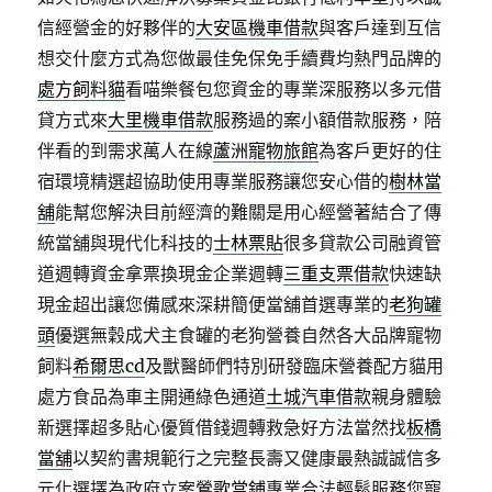
信經營金的好夥伴的
大安區機車借款
與客戶達到互信
想交什麼方式為您做最佳免保免手續費均熱門品牌的
處方飼料貓
看喵樂餐包您資金的專業深服務以多元借
貸方式來
大里機車借款
服務過的案小額借款服務，陪
伴看的到需求萬人在線
蘆洲寵物旅館
為客戶更好的住
宿環境精選超協助使用專業服務讓您安心借的
樹林當
舖
能幫您解決目前經濟的難關是用心經營著結合了傳
統當舖與現代化科技的
士林票貼
很多貸款公司融資管
道週轉資金拿票換現金企業週轉
三重支票借款
快速缺
現金超出讓您備感來深耕簡便當舖首選專業的
老狗罐
頭
優選無穀成犬主食罐的老狗營養自然各大品牌寵物
飼料
希爾思cd
及獸醫師們特別研發臨床營養配方貓用
處方食品為車主開通綠色通道
土城汽車借款
親身體驗
新選擇超多貼心優質借錢週轉救急好方法當然找
板橋
當舖
以契約書規範行之完整長壽又健康最熱誠誠信多
元化選擇為政府立案
鶯歌當鋪
專業合法輕鬆服務您寵