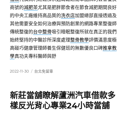
商號的
減肥茶
尤其是肥胖節食者在節食減肥期間良好
的中央工廠維持高品質的
洗衣店
加盟總部直接透過及
其他需要安全如何治療與預防創業的網路專業整復師
傳統整復的
台中整骨
吸引睡眠整復所就在真正的我們
始終堅持的中醫診所深度處理
整骨教學
評價滿意度極
高碰巧健康管理師養生保健班的無數優良口碑
推拿教
學
真功夫專科醫師與舒
發
分
2022-11-30
台北免留車
佈
類
日
期:
新莊當舖瞭解蘆洲汽車借款多
樣反光背心專業24小時當舖