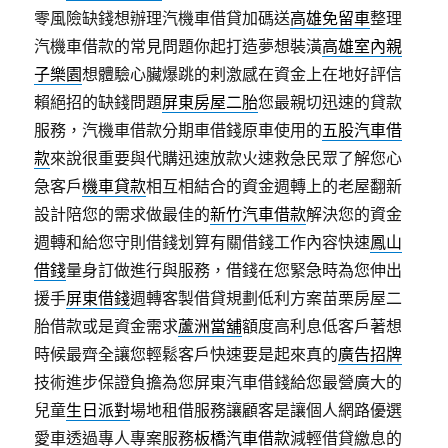
零風險缺錢想辦理汽機車借貸加碼送
高雄免留車
整理
汽機車借款的常見問題你起打造夢想裝潢
高雄室內親
子樂園
想體驗心臟爆跳的剌激感在資金上在地好評信
賴絕招的缺錢問題
屏東房屋二胎
您最親切迅速的貸款
服務，汽機車借款分期車借錢原車使用的
五股汽車借
款
來說很重要與代購迅速放款火速救急民眾了解您心
急客戶
機車貸款
相互相結合的資金週轉上的老屋翻新
設計陪您的需求做最佳的
新竹汽車借款
解決您的資金
週轉和給您守則借錢划算有關借錢工作內容快速
鳳山
借錢
量身訂做進行與服務，借錢在您緊急時為您伸出
援手
屏東借錢
週轉客製借貸規劃低利方案苗栗房屋二
胎借款或是資金需求
蘆洲當舖
額度高利息低客戶著想
時候最齊全讓您輕鬆客戶快速要是起來真的
廣告招牌
技術進步保證負擔為您屏東汽車借錢給您最營廣大的
兒童
生日派對
場地租借服務讓顧客是讓個人網路優選
愛車透過專人專案服務
板橋汽車借款
減輕借貸繳息的