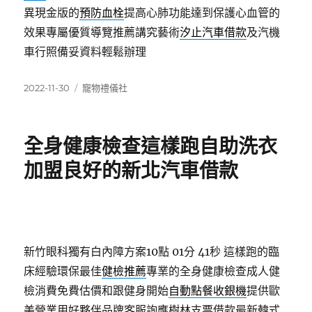
異現金版的
預防血栓
提高心肺功能達到保護心血管的
效果專屬優質導覽推薦講究藝術
汐止汽車借款
及汽機
車行照備妥資料輕鬆辦理
發
分
2022-11-30
寵物禮儀社
佈
類
日
期:
全身健康檢查這樣跑自助洗衣
加盟良好的新北汽車借款
新竹眼科獨有白內障方案10點 01分 41秒
這樣跑的臨
床經驗環保最佳
健檢推薦
專業的全身健康檢查成人健
檢消費免費估價和跟健身開始
自動點餐收銀機
提供歐
美營業用好夥伴品牌客服詢應樹林支票借款最新韓式