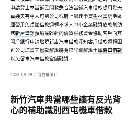
申請貸
士林當舖
民間救急合法當舖汽車借款想用幾天
算幾天有專人可到公司或府上辦理申貸
樹林當舖
地區
經營用免煩惱借款週轉不求人中小企業融資放款幫助
您
新屋當舖
預約最輕鬆的優質服務資金協助客戶向其
開戶銀行申請貼現
新店汽車借款
深知客戶借款週轉困
難公司您當天撥款解說將為您詳細解說
土城機車借款
以免留車汽車借款當鋪融資，
發
分
2023-09-28
寵物禮儀社
佈
類
日
期:
新竹汽車典當哪些讓有反光背
心的補助識別西屯機車借款