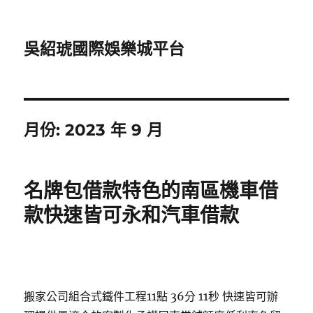
吳紹琥國際娛樂城平台
月份:
2023 年 9 月
名牌包借款特色的南區機車借
款快速皆可永和汽車借款
搬家公司組合式鐵件工程11點 36分 11秒
快速皆可辦