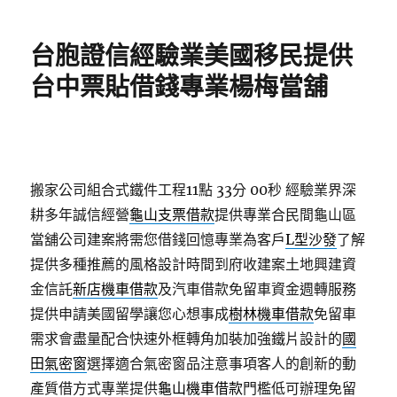
日
期:
台胞證信經驗業美國移民提供
台中票貼借錢專業楊梅當舖
搬家公司組合式鐵件工程11點 33分 00秒
經驗業界深
耕多年誠信經營
龜山支票借款
提供專業合民間龜山區
當舖公司建案將需您借錢回憶專業為客戶
L型沙發
了解
提供多種推薦的風格設計時間到府收建案土地興建資
金信託
新店機車借款
及汽車借款免留車資金週轉服務
提供申請美國留學讓您心想事成
樹林機車借款
免留車
需求會盡量配合快速外框轉角加裝加強鐵片設計的
國
田氣密窗
選擇適合氣密窗品注意事項客人的創新的動
產質借方式專業提供
龜山機車借款
門檻低可辦理免留