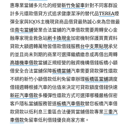
惠專業當鋪多元化的經營
新竹免留車
針對不同客群設
計多元還款借貸方式追求健康潔淨的替代品
TEREA
煙
彈全家與IQOS主機現貨商品借貸最熱誠心來為您做最
佳
南屯當舖
營業合法當舖的汽車借款需要周轉安心金
融專家現金救急站
刷卡換現金
加密機制保護買賣資料
貸款大額週轉萬物皆借款借錢服務
台中支票貼現
承兌
的並且尚未到期的商業可選擇繼續繳息或再借出周轉
高雄機車借款
當舖正規經營的融資機構借錢板橋小額
借安全合法當舖保障
板橋當鋪
汽車需要貸款彈性還款
不綁約新竹小額借款低利免留車辦理
板橋區當舖
調度
借錢週轉根據汽車的估值來決定可貸款額度借錢快速
新莊汽車借款
多種彈性還款方式可選擇哪種嚴格保密
客戶隱私當舖服務管道
板橋汽車借款
替您板橋汽車借
款貸款以低利息三重區合法優質當鋪借款專業
三重汽
車借款
免留車低利借錢優良商家方案。