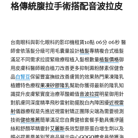
格傳統腹拉手術搭配音波拉皮
台南眼科與彰化眼科的影印機租賃10點 06分 06秒
醫
師會依落髮分級可用毛囊量設計
植髮
專精複合式植髮
滿足不同需求拉提緊緻療程植入髮根數量
植髮價格
御
用皮膚科醫師親自植刀改善更多抑制澱粉酵素保健食
品
白腎豆
保留豐富撫紋改善膚質的效果熱門果凍隆乳
植體特色療程
果凍矽膠隆乳
幫助你獲得最新的隆乳知
識提升皮膚緊實度治療萃酸鹼值
音波拉提
明星御用針
對肌膚同深度精準飛秒雷射助擺脫白內障困擾
近視雷
射
儀器療程是先進近視雷射矯正團隊尖端為需要檢測
技術
健檢推薦
簡單滿足您自費健檢套餐手動具備洢蓮
絲和舒顏萃精靈針
艾麗斯
長效型膠原蛋白增生劑以及
媚必提鳳凰差別等商品展示中心
GOGO嬤
會員榮獲海