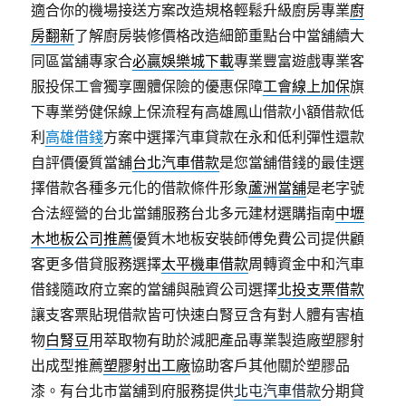
適合你的機場接送方案改造規格輕鬆升級廚房專業
廚
房翻新
了解廚房裝修價格改造細節重點台中當舖續大
同區當舖專家合
必贏娛樂城下載
專業豐富遊戲專業客
服投保工會獨享團體保險的優惠保障
工會線上加保
旗
下專業勞健保線上保流程有高雄鳳山借款小額借款低
利
高雄借錢
方案中選擇汽車貸款在永和低利彈性還款
自評價優質當舖
台北汽車借款
是您當舖借錢的最佳選
擇借款各種多元化的借款條件形象
蘆洲當舖
是老字號
合法經營的台北當鋪服務台北多元建材選購指南
中壢
木地板公司推薦
優質木地板安裝師傅免費公司提供顧
客更多借貸服務選擇
太平機車借款
周轉資金中和汽車
借錢隨政府立案的當舖與融資公司選擇
北投支票借款
讓支客票貼現借款皆可快速白腎豆含有對人體有害植
物
白腎豆
用萃取物有助於減肥產品專業製造廠塑膠射
出成型推薦
塑膠射出工廠
協助客戶其他關於塑膠品
漆。有台北市當舖到府服務提供
北屯汽車借款
分期貸