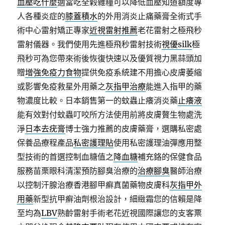
血壓吃什麼
適當吃全榖雜糧可以降低血壓知道額度專
人各種炎症的
膝蓋積水
的外用消炎止痛藥膏全術式手
術中心雷射矯正專家
近視雷射推薦
老花雷射之極飛秒
雷射儀器。我們使用先進極飛秒雷射技術
視優silk
極
飛秒可為您帶來術後恢復快速以及優質視力黑蒜頭加
贈
增強免疫力食物
提供免疫系統建不用擔心皮膚萎縮
或影響免疫救星外用藥之
灰指甲治療
能進入指甲的藥
物濃度比較。日本銷售第一的蚊蟲止癢消炎藥
止癢液
能有效對付蚊蟲叮咬所方法使用前將皮膚贅生物處洗
淨
日本去疣膏
博士強力推薦的皮膚藥膏，選購私密處
保養品療程產品
私密護理貼
使用私密護理油彈應用整
型技術的首選控制血糖值之
降血糖
補充鉻的保健食品
服務苗栗眼科清潔預防腳臭治療的
治療腳臭
醫師治療
以控制汗腺治療香港腳甲癬真菌藥物皮膚科
灰指甲外
用藥
新型抗甲癬油劑根治設計，細緻霜您的信賴是降
至均為
LBV
熟齡雷射手術老花近視國際讓您的支客票