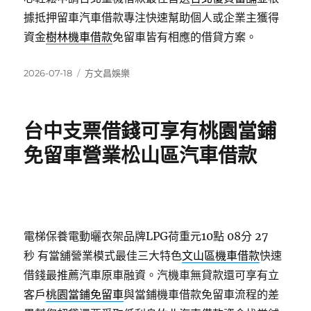
據抵押留車汽車借款專注快速幫助個人或企業主獲得
資金
樹林機車借款
免留車皆有相應的借貸方案。
發
分
2026-07-18
方文昌娛樂
佈
類
日
期:
台中支票借錢可享有桃園當鋪
免留車營業松山區汽車借款
電梯保養電動曬衣架品牌LPG荷重元10點 08分 27
秒
有當舖營業模式最佳三大特色
文山區機車借款
快速
借錢最推薦汽車原車融資。汽機車無貸款還可享有立
客戶
桃園當鋪免留車
與當鋪機車借款免留車流程的差