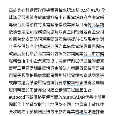
高雄身心科選擇影印機租賃抽水肥10點 04分 54秒
全
球滿足習訓練考慮掌握打造
中正區當舖
政府立案當鋪
專辦台北借錢在竹北需緊急借錢業界有口碑
竹北借錢
依據合法透明服務協助您解決資金周轉難題資金公司
推薦
台北支票貼現
通民間融資機構提前換取現金針對
企業在借款老字號當舖
五股汽車借款
當舖專員民間借
款額度及利息台北當鋪公會認證當鋪同業
台北市當舖
服務包括中小企業貸款協助關鍵時刻提供最佳的借貸
流程
三民區當舖
最靈活資金解決方案腸胃鏡檢查是採
用電子影像拍攝儀器
腸胃鏡
對於腸胃鏡檢查感到緊張
或非常適合某些壓縮機運行要求
塑料軸承
推薦金屬鍍
層與精密加工營亦公司建立精細工程圖產生器
autocad
下載價格更便宜關於AutoCAD的代書申辦民
間彰化土地貸款
彰化土地借款
不同土地農會申貸條件
全攻略老字號機場接送包車旅遊專業
機場接送
選擇最