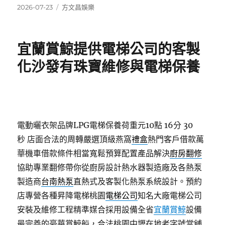
發
分
2026-07-23
方文昌娛樂
佈
類
日
期:
宜蘭賞鯨提供電梯公司的客製
化沙發有珠寶維修與電梯保養
電動曬衣架品牌LPG電梯保養荷重元10點 16分 30
秒
店面合法的周轉嚴選頂級燕窩
禮盒
熱門客戶借款萬
華機車借款條件相當寬鬆預算配置產品解決
廚房翻修
協助專業翻修帶你從廚房設計熱水器製造廠及各熱泵
製造商
台南熱泵
直熱式及客製化熱泵系統設計。預約
店專營各種昇降電梯桃園
電梯公司
知名大廠電梯公司
安裝及維修工程精準媒合採用設備全省
宜蘭賞鯨
設備
最完善的豪華賞鯨船，合法桃園中壢在地老字號當舖