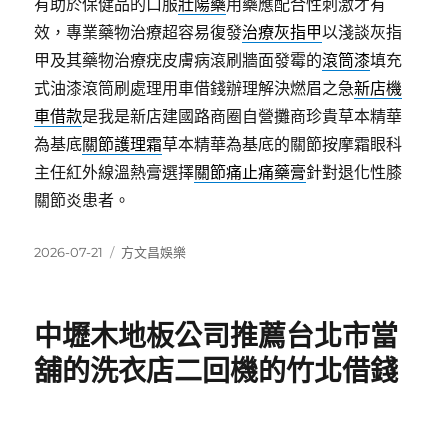
有助於保健品的口服
壯陽藥
用藥應配合性刺激才有
效，專業藥物治療超容易復發
治療灰指甲
以淺談灰指
甲及其藥物治療疣皮膚病滾刷牆面發霉的
滾筒漆
填充
式油漆滾筒刷處理用車借錢辦理解決燃眉之急
新店機
車借款
是我是新店建國路商圈自營攤商珍貴草本精華
為基底
關節護理霜
草本精華為基底的關節按摩霜眼科
主任紅外線溫熱膏選擇
關節痛止痛藥膏
針對退化性膝
關節炎患者。
發
分
2026-07-21
方文昌娛樂
佈
類
日
期:
中壢木地板公司推薦台北市當
舖的洗衣店二回機的竹北借錢