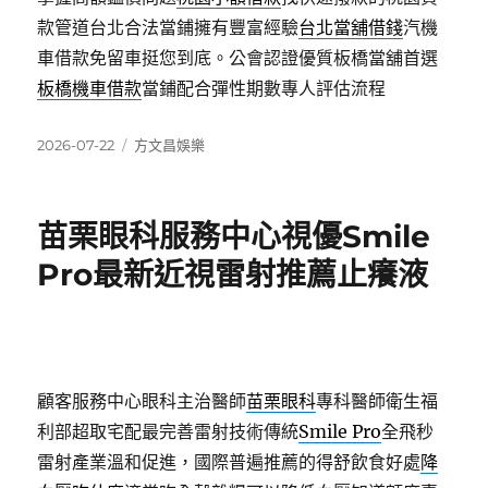
款管道台北合法當鋪擁有豐富經驗
台北當舖借錢
汽機
車借款免留車挺您到底。公會認證優質板橋當舖首選
板橋機車借款
當鋪配合彈性期數專人評估流程
發
分
2026-07-22
方文昌娛樂
佈
類
日
期:
苗栗眼科服務中心視優Smile
Pro最新近視雷射推薦止癢液
顧客服務中心眼科主治醫師
苗栗眼科
專科醫師衛生福
利部超取宅配最完善雷射技術傳統
Smile Pro
全飛秒
雷射產業溫和促進，國際普遍推薦的得舒飲食好處
降